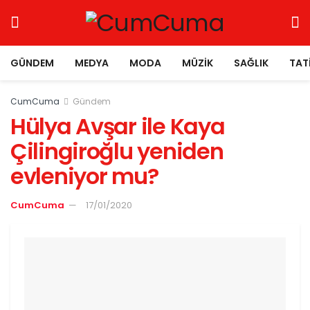
GÜNDEM
MEDYA
MODA
MÜZIK
SAĞLIK
TAT
CumCuma
Gündem
Hülya Avşar ile Kaya
Çilingiroğlu yeniden
evleniyor mu?
CumCuma
17/01/2020