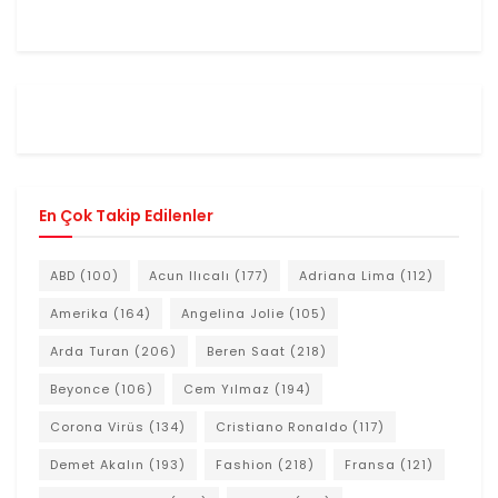
En Çok Takip Edilenler
ABD
(100)
Acun Ilıcalı
(177)
Adriana Lima
(112)
Amerika
(164)
Angelina Jolie
(105)
Arda Turan
(206)
Beren Saat
(218)
Beyonce
(106)
Cem Yılmaz
(194)
Corona Virüs
(134)
Cristiano Ronaldo
(117)
Demet Akalın
(193)
Fashion
(218)
Fransa
(121)