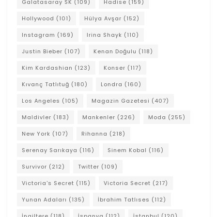
Galatasaray SK
(109)
Hadise
(159)
Hollywood
(101)
Hülya Avşar
(152)
Instagram
(169)
Irina Shayk
(110)
Justin Bieber
(107)
Kenan Doğulu
(118)
Kim Kardashian
(123)
Konser
(117)
Kıvanç Tatlıtuğ
(180)
Londra
(160)
Los Angeles
(105)
Magazin Gazetesi
(407)
Maldivler
(183)
Mankenler
(226)
Moda
(255)
New York
(107)
Rihanna
(218)
Serenay Sarıkaya
(116)
Sinem Kobal
(116)
Survivor
(212)
Twitter
(109)
Victoria's Secret
(115)
Victoria Secret
(217)
Yunan Adaları
(135)
İbrahim Tatlıses
(112)
İngiltere
(118)
İspanya
(112)
İstanbul
(120)