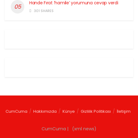
Hande Fırat ‘hamile’ yorumuna cevap verdi
301 SHARES
CumCuma
Hakkımızda
Künye
Gizlilik Politikası
İletişim
CumCuma | (xml news)