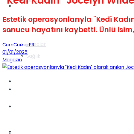
“Kedi Kadın” Jocelyn Wilde
Gündem
Estetik operasyonlarıyla "Kedi Kadın
sonucu hayatını kaybetti. Ünlü is
Yaşam
Videolar
CumCuma FR
01/01/2025
Sağlık
Magazin
TV
Gündem
Kadınca
Dünya