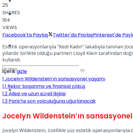
Kadınca
25
SHARES
Podcast
164
VIEWS
Facebook'ta Paylaş
Twitter'da Paylaş
Pinterest'de Payl
Dünya
Estetik operasyonlarıyla “Kedi Kadın” lakabıyla tanınan Joc
yıllardır birlikte olduğu partneri Lloyd Klein tarafından d
kullandı.
İçerik
gizle
1
Jocelyn Wildenstein’ın sansasyonel yaşamı
1.1
Rekor boşanma ve finansal çöküş
Türkiye
1.2
Ailesi ve uzun süreli ilişkisi
No Result
1.3
Paris’te son yolculuğuna uğurlanacak
Jocelyn Wildenstein’ın sansasyone
View All Result
Jocelyn Wildenstein, özellikle yüz estetik operasyonlarıyla 