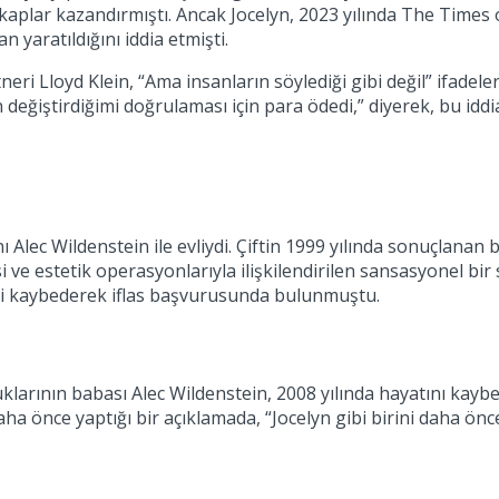
akaplar kazandırmıştı. Ancak Jocelyn, 2023 yılında The Times
n yaratıldığını iddia etmişti.
tneri Lloyd Klein, “Ama insanların söylediği gibi değil” ifadele
değiştirdiğimi doğrulaması için para ödedi,” diyerek, bu idd
ı Alec Wildenstein ile evliydi. Çiftin 1999 yılında sonuçlanan
i ve estetik operasyonlarıyla ilişkilendirilen sansasyonel bir
tini kaybederek iflas başvurusunda bulunmuştu.
uklarının babası Alec Wildenstein, 2008 yılında hayatını kaybe
da daha önce yaptığı bir açıklamada, “Jocelyn gibi birini daha 