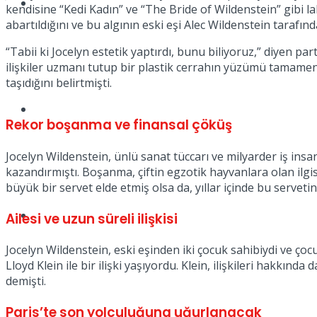
Müzik
kendisine “Kedi Kadın” ve “The Bride of Wildenstein” gibi l
abartıldığını ve bu algının eski eşi Alec Wildenstein tarafında
“Tabii ki Jocelyn estetik yaptırdı, bunu biliyoruz,” diyen par
ilişkiler uzmanı tutup bir plastik cerrahın yüzümü tamamen 
taşıdığını belirtmişti.
Sinema
Rekor boşanma ve finansal çöküş
Jocelyn Wildenstein, ünlü sanat tüccarı ve milyarder iş insan
kazandırmıştı. Boşanma, çiftin egzotik hayvanlara olan ilgis
büyük bir servet elde etmiş olsa da, yıllar içinde bu serve
Tatil
Ailesi ve uzun süreli ilişkisi
Jocelyn Wildenstein, eski eşinden iki çocuk sahibiydi ve çoc
Lloyd Klein ile bir ilişki yaşıyordu. Klein, ilişkileri hakkın
demişti.
Paris’te son yolculuğuna uğurlanacak