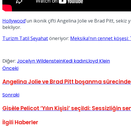
No Result
Hollywood
’un ikonik çifti Angelina Jolie ve Brad Pitt, se
bekliyor.
Turizm Tatil Seyahat
öneriyor:
Meksika’nın cennet köşesi:
View All Result
Diğer:
Jocelyn Wildenstein
Kedi kadın
Lloyd Klein
Önceki
Angelina Jolie ve Brad Pitt boşanma sürecind
Sonraki
Gisèle Pelicot ‘Yılın Kişisi’ seçildi: Sessizliğin 
İlgili
Haberler