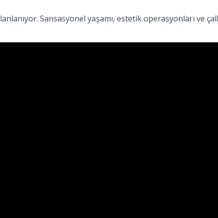
lanlanıyor. Sansasyonel yaşamı, estetik operasyonları ve çalk