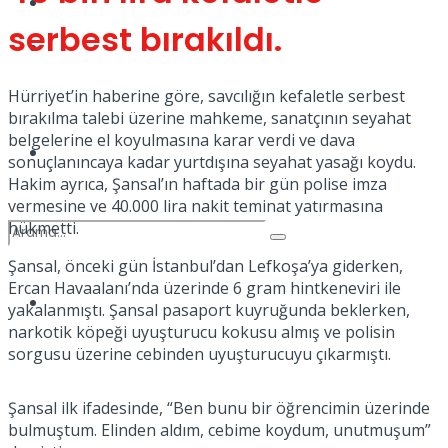
Kadınca
serbest bırakıldı.
Podcast
Hürriyet’in haberine göre, savcılığın kefaletle serbest
bırakılma talebi üzerine mahkeme, sanatçının seyahat
belgelerine el koyulmasına karar verdi ve dava
Dünya
sonuçlanıncaya kadar yurtdışına seyahat yasağı koydu.
Hakim ayrıca, Şansal’ın haftada bir gün polise imza
vermesine ve 40.000 lira nakit teminat yatırmasına
hükmetti.
Şansal, önceki gün İstanbul’dan Lefkoşa’ya giderken,
Ercan Havaalanı’nda üzerinde 6 gram hintkeneviri ile
Türkiye
yakalanmıştı. Şansal pasaport kuyruğunda beklerken,
No Result
narkotik köpeği uyuşturucu kokusu almış ve polisin
sorgusu üzerine cebinden uyuşturucuyu çıkarmıştı.
View All Result
Şansal ilk ifadesinde, “Ben bunu bir öğrencimin üzerinde
bulmuştum. Elinden aldım, cebime koydum, unutmuşum”