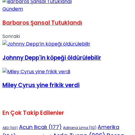
Gündem
Barbaros Şansal Tutuklandı
Sonraki
Johnny Depp'in köpeği öldürülebilir
Miley Cyrus yine frikik verdi
En Çok Takip Edilenler
Acun Ilıcalı
(177)
Amerika
Adriana Lima
(112)
ABD
(100)