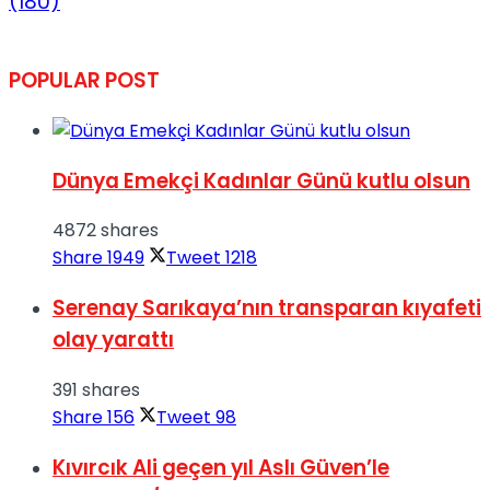
(180)
POPULAR POST
Dünya Emekçi Kadınlar Günü kutlu olsun
4872 shares
Share
1949
Tweet
1218
Serenay Sarıkaya’nın transparan kıyafeti
olay yarattı
391 shares
Share
156
Tweet
98
Kıvırcık Ali geçen yıl Aslı Güven’le