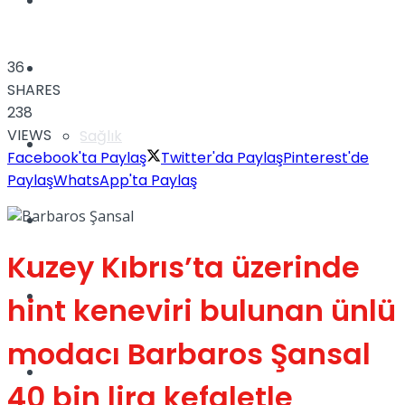
Yaşam
36
Türkiye
SHARES
238
VIEWS
Sağlık
Müzik
Facebook'ta Paylaş
Twitter'da Paylaş
Pinterest'de
Paylaş
WhatsApp'ta Paylaş
Sinema
Kuzey Kıbrıs’ta üzerinde
TV
Tatil
hint keneviri bulunan ünlü
modacı Barbaros Şansal
Spor
40 bin lira kefaletle