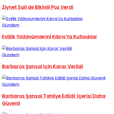
No Result
Ziynet Sali de Bikinili Poz Verdi
Gündem
Evlilik Yıldönümlerini Kıbrıs’ta Kutladılar
View All Result
Gündem
Barbaros Şansal İçin Karar Verildi
Gündem
Barbaros Şansal Tahliye Edildi: İçerisi Daha
Güvenli