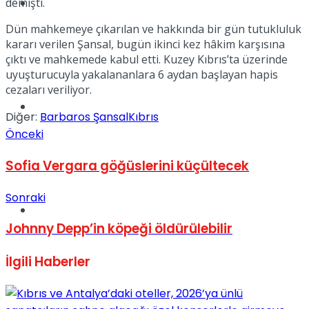
Müzik
demişti.
Dün mahkemeye çıkarılan ve hakkında bir gün tutukluluk
kararı verilen Şansal, bugün ikinci kez hâkim karşısına
çıktı ve mahkemede kabul etti. Kuzey Kıbrıs’ta üzerinde
uyuşturucuyla yakalananlara 6 aydan başlayan hapis
cezaları veriliyor.
Sinema
Diğer:
Barbaros Şansal
Kıbrıs
Önceki
Sofia Vergara göğüslerini küçültecek
Sonraki
Tatil
Johnny Depp’in köpeği öldürülebilir
İlgili
Haberler