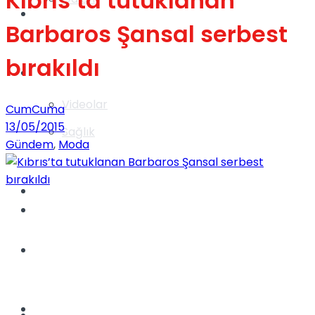
Kıbrıs’ta tutuklanan
Gündem
Barbaros Şansal serbest
bırakıldı
Yaşam
Videolar
CumCuma
13/05/2015
Sağlık
Gündem
,
Moda
TV
Gündem
Kadınca
Dünya