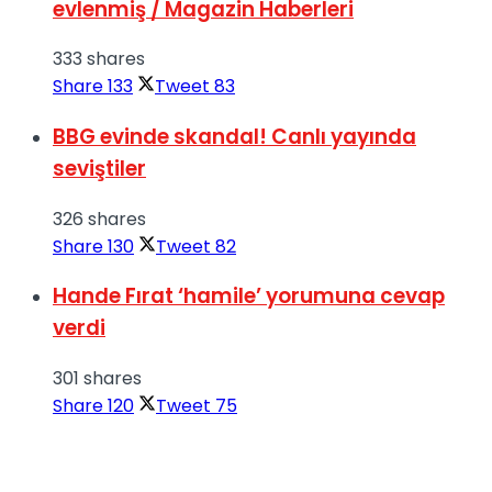
evlenmiş / Magazin Haberleri
333 shares
Share
133
Tweet
83
BBG evinde skandal! Canlı yayında
seviştiler
326 shares
Share
130
Tweet
82
Hande Fırat ‘hamile’ yorumuna cevap
verdi
301 shares
Share
120
Tweet
75