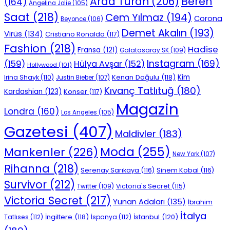
Beren
Arda Turan
(206)
(164)
Angelina Jolie
(105)
Saat
(218)
Cem Yılmaz
(194)
Corona
Beyonce
(106)
Demet Akalın
(193)
Virüs
(134)
Cristiano Ronaldo
(117)
Fashion
(218)
Hadise
Fransa
(121)
Galatasaray SK
(109)
Instagram
(169)
(159)
Hülya Avşar
(152)
Hollywood
(101)
Kenan Doğulu
(118)
Kim
Irina Shayk
(110)
Justin Bieber
(107)
Kıvanç Tatlıtuğ
(180)
Kardashian
(123)
Konser
(117)
Magazin
Londra
(160)
Los Angeles
(105)
Gazetesi
(407)
Maldivler
(183)
Moda
(255)
Mankenler
(226)
New York
(107)
Rihanna
(218)
Serenay Sarıkaya
(116)
Sinem Kobal
(116)
Survivor
(212)
Victoria's Secret
(115)
Twitter
(109)
Victoria Secret
(217)
Yunan Adaları
(135)
İbrahim
İtalya
İngiltere
(118)
İstanbul
(120)
Tatlıses
(112)
İspanya
(112)