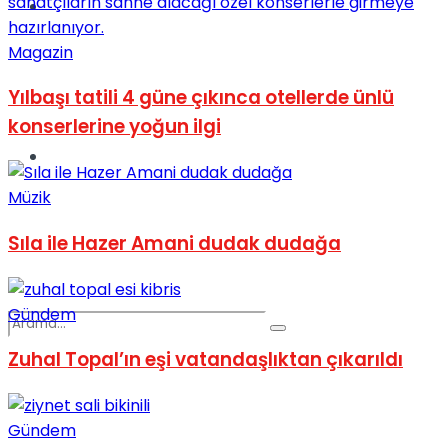
Spor
Magazin
Yılbaşı tatili 4 güne çıkınca otellerde ünlü
konserlerine yoğun ilgi
Podcast
Müzik
Sıla ile Hazer Amani dudak dudağa
Gündem
Zuhal Topal’ın eşi vatandaşlıktan çıkarıldı
Gündem