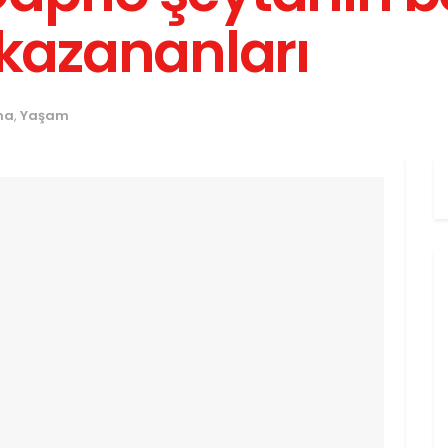
 kazananları
ma
,
Yaşam