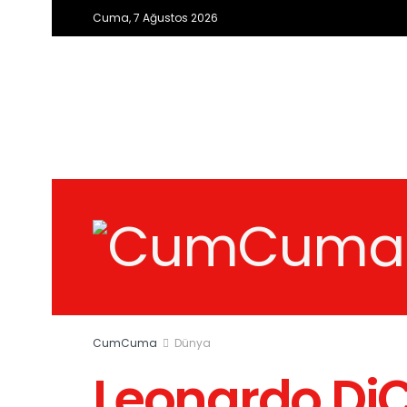
Cuma, 7 Ağustos 2026
CumCuma
Dünya
Leonardo DiC