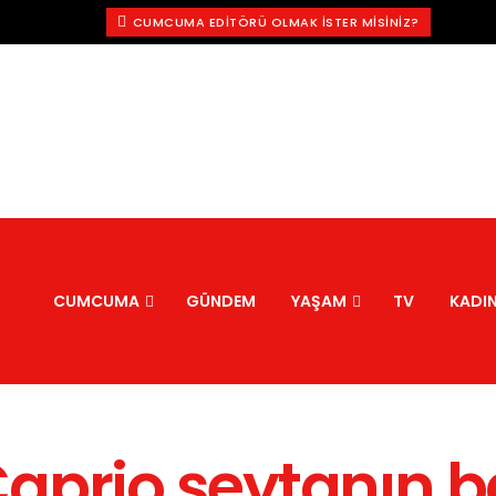
CUMCUMA EDITÖRÜ OLMAK İSTER MISINIZ?
CUMCUMA
GÜNDEM
YAŞAM
TV
KADI
aprio şeytanın ba