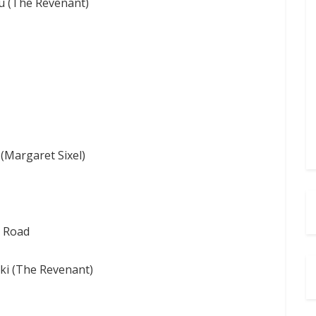
tu (The Revenant)
(Margaret Sixel)
y Road
ki (The Revenant)