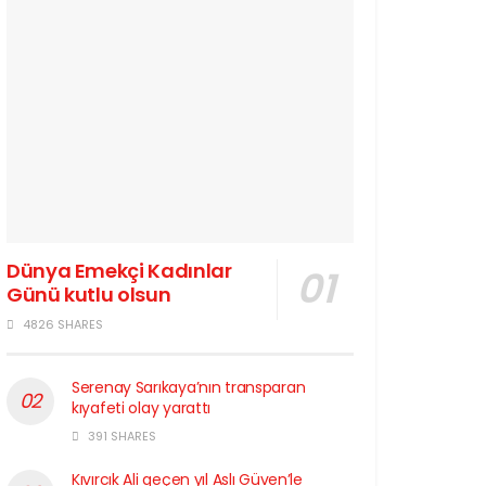
Dünya Emekçi Kadınlar
Günü kutlu olsun
4826 SHARES
Serenay Sarıkaya’nın transparan
kıyafeti olay yarattı
391 SHARES
Kıvırcık Ali geçen yıl Aslı Güven’le