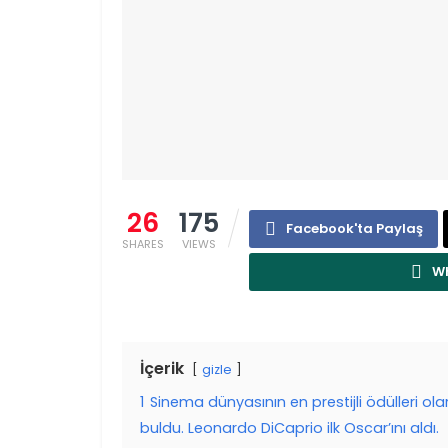
26
175
Facebook'ta Paylaş
SHARES
VIEWS
Wh
İçerik
gizle
1
Sinema dünyasının en prestijli ödülleri ol
buldu. Leonardo DiCaprio ilk Oscar’ını aldı.