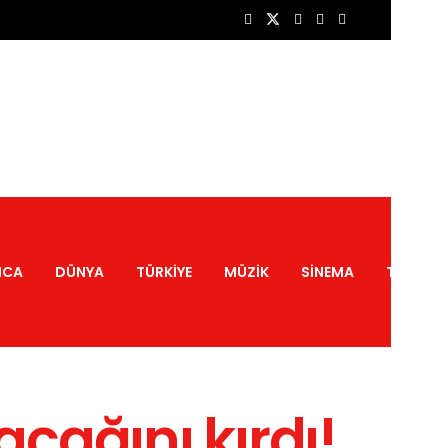
NCA
DÜNYA
TÜRKIYE
MÜZIK
SINEMA
TATIL
cağını kırdı!