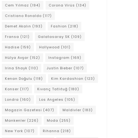
Cem Yılmaz
(194)
Corona Virüs
(134)
Cristiano Ronaldo
(117)
Demet Akalın
(193)
Fashion
(218)
Fransa
(121)
Galatasaray SK
(109)
Hadise
(159)
Hollywood
(101)
Hülya Avşar
(152)
Instagram
(169)
Irina Shayk
(110)
Justin Bieber
(107)
Kenan Doğulu
(118)
Kim Kardashian
(123)
Konser
(117)
Kıvanç Tatlıtuğ
(180)
Londra
(160)
Los Angeles
(105)
Magazin Gazetesi
(407)
Maldivler
(183)
Mankenler
(226)
Moda
(255)
New York
(107)
Rihanna
(218)