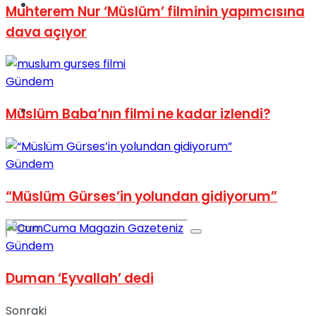
Spor
Muhterem Nur ‘Müslüm’ filminin yapımcısına
dava açıyor
Gündem
Podcast
Müslüm Baba’nın filmi ne kadar izlendi?
Gündem
“Müslüm Gürses’in yolundan gidiyorum”
Gündem
Duman ‘Eyvallah’ dedi
Sonraki