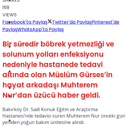
SHARES
Yaşam
169
VIEWS
Facebook'ta Paylaş
Twitter'da Paylaş
Pinterest'de
Türkiye
Paylaş
WhatsApp'ta Paylaş
Bir süredir böbrek yetmezliği ve
Sağlık
Müzik
solunum yolları enfeksiyonu
nedeniyle hastanede tedavi
Sinema
altında olan Müslüm Gürses’in
hayat arkadaşı Muhterem
TV
Nur’dan üzücü haber geldi.
Tatil
Bakırköy Dr. Sadi Konuk Eğitm ve Araştırma
Hastanesi’nde tedavisi süren Muhterem Nur önceki gün
Spor
yeniden yoğun bakım ünitesine alındı.