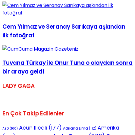
No Result
Cem Yılmaz ve Seranay Sarıkaya aşkından
ilk fotoğraf
View All Result
Tuvana Türkay ile Onur Tuna o olaydan sonra
bir araya geldi
LADY GAGA
En Çok Takip Edilenler
Acun Ilıcalı
(177)
Amerika
Adriana Lima
(112)
ABD
(100)