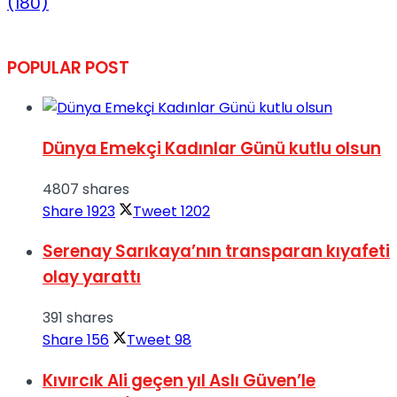
(180)
POPULAR POST
Dünya Emekçi Kadınlar Günü kutlu olsun
4807 shares
Share
1923
Tweet
1202
Serenay Sarıkaya’nın transparan kıyafeti
olay yarattı
391 shares
Share
156
Tweet
98
Kıvırcık Ali geçen yıl Aslı Güven’le