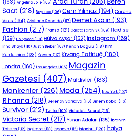
Beren
Arda Turan
(206)
(163)
Angelina Jolie
(105)
Saat
(218)
Cem Yılmaz
(194)
Corona
Beyonce
(106)
Demet Akalın
(193)
Virüs
(134)
Cristiano Ronaldo
(117)
Fashion
(217)
Hadise
Fransa
(121)
Galatasaray SK
(109)
Instagram
(169)
(159)
Hülya Avşar
(152)
Hollywood
(101)
Kenan Doğulu
(118)
Kim
Irina Shayk
(110)
Justin Bieber
(107)
Kıvanç Tatlıtuğ
(180)
Kardashian
(123)
Konser
(117)
Magazin
Londra
(160)
Los Angeles
(105)
Gazetesi
(407)
Maldivler
(183)
Moda
(254)
Mankenler
(226)
New York
(107)
Rihanna
(218)
Serenay Sarıkaya
(116)
Sinem Kobal
(116)
Survivor
(212)
Victoria's Secret
(115)
Twitter
(109)
Victoria Secret
(217)
Yunan Adaları
(135)
İbrahim
İtalya
İngiltere
(118)
İstanbul
(120)
Tatlıses
(112)
İspanya
(112)