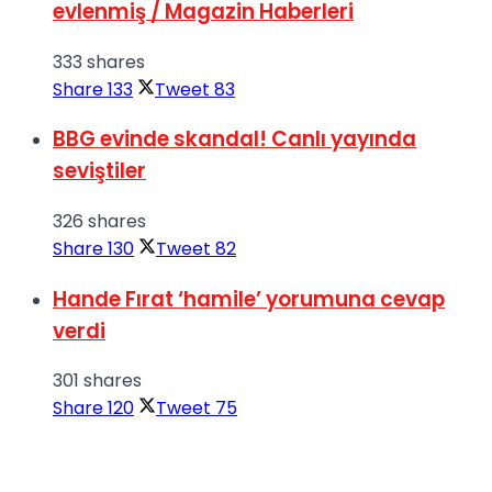
evlenmiş / Magazin Haberleri
333 shares
Share
133
Tweet
83
BBG evinde skandal! Canlı yayında
seviştiler
326 shares
Share
130
Tweet
82
Hande Fırat ‘hamile’ yorumuna cevap
verdi
301 shares
Share
120
Tweet
75