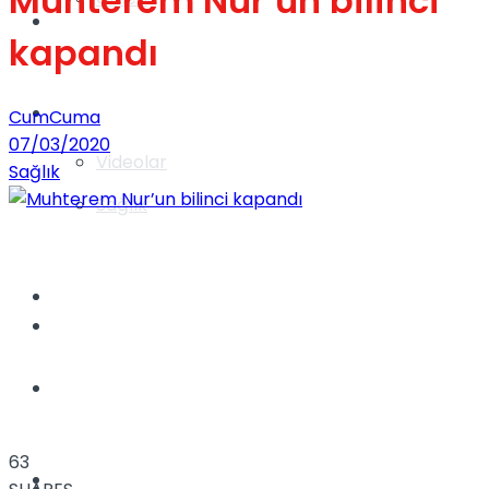
Muhterem Nur’un bilinci
Gündem
kapandı
Yaşam
CumCuma
07/03/2020
Videolar
Sağlık
Sağlık
TV
Gündem
Kadınca
63
Dünya