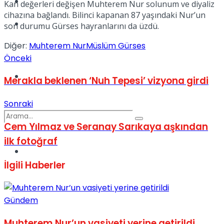
Kadınca
Kan değerleri değişen Muhterem Nur solunum ve diyaliz
cihazına bağlandı. Bilinci kapanan 87 yaşındaki Nur’un
Podcast
son durumu Gürses hayranlarını da üzdü.
Diğer:
Muhterem Nur
Müslüm Gürses
Önceki
Dünya
Merakla beklenen ‘Nuh Tepesi’ vizyona girdi
Sonraki
Cem Yılmaz ve Seranay Sarıkaya aşkından
ilk fotoğraf
Türkiye
No Result
İlgili
Haberler
View All Result
Gündem
Muhterem Nur’un vasiyeti yerine getirildi