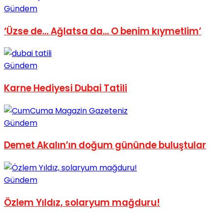
Gündem
No Result
‘Üzse de… Ağlatsa da… O benim kıymetlim’
Gündem
View All Result
Karne Hediyesi Dubai Tatili
Gündem
Demet Akalın’ın doğum gününde buluştular
Gündem
Özlem Yıldız, solaryum mağduru!