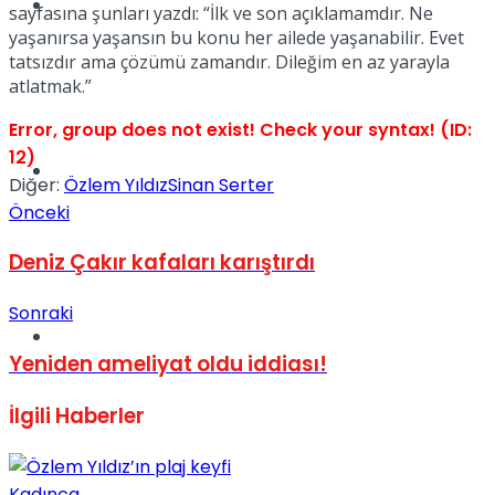
Müzik
sayfasına şunları yazdı: “İlk ve son açıklamamdır. Ne
yaşanırsa yaşansın bu konu her ailede yaşanabilir. Evet
tatsızdır ama çözümü zamandır. Dileğim en az yarayla
atlatmak.”
Error, group does not exist! Check your syntax! (ID:
12)
Sinema
Diğer:
Özlem Yıldız
Sinan Serter
Önceki
Deniz Çakır kafaları karıştırdı
Sonraki
Tatil
Yeniden ameliyat oldu iddiası!
İlgili
Haberler
Kadınca