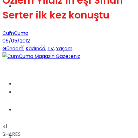
Özlem Yıldız’ın eşi Sinan
Gündem
Serter ilk kez konuştu
Yaşam
CumCuma
05/05/2012
Videolar
Gündem
,
Kadınca
,
TV
,
Yaşam
Sağlık
TV
Gündem
Kadınca
41
SHARES
Dünya