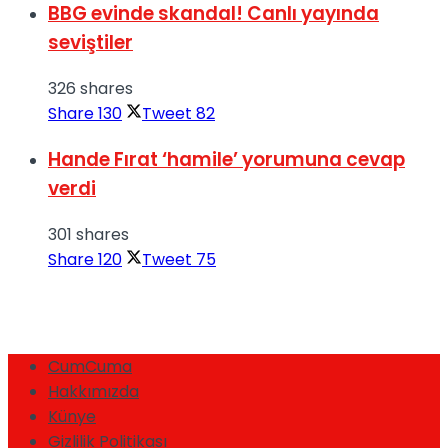
BBG evinde skandal! Canlı yayında
seviştiler
326 shares
Share
130
Tweet
82
Hande Fırat ‘hamile’ yorumuna cevap
verdi
301 shares
Share
120
Tweet
75
CumCuma
Hakkımızda
Künye
Gizlilik Politikası