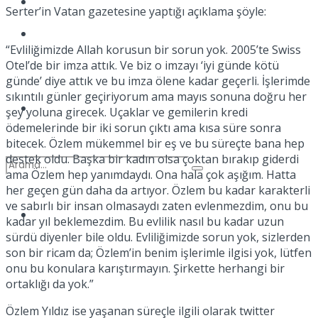
Kadınca
Serter’in Vatan gazetesine yaptığı açıklama şöyle:
Podcast
“Evliliğimizde Allah korusun bir sorun yok. 2005’te Swiss
Otel’de bir imza attık. Ve biz o imzayı ‘iyi günde kötü
günde’ diye attık ve bu imza ölene kadar geçerli. İşlerimde
sıkıntılı günler geçiriyorum ama mayıs sonuna doğru her
Dünya
şey yoluna girecek. Uçaklar ve gemilerin kredi
ödemelerinde bir iki sorun çıktı ama kısa süre sonra
bitecek. Özlem mükemmel bir eş ve bu süreçte bana hep
destek oldu. Başka bir kadın olsa çoktan bırakıp giderdi
ama Özlem hep yanımdaydı. Ona hala çok aşığım. Hatta
her geçen gün daha da artıyor. Özlem bu kadar karakterli
ve sabırlı bir insan olmasaydı zaten evlenmezdim, onu bu
Türkiye
kadar yıl beklemezdim. Bu evlilik nasıl bu kadar uzun
No Result
sürdü diyenler bile oldu. Evliliğimizde sorun yok, sizlerden
son bir ricam da; Özlem’in benim işlerimle ilgisi yok, lütfen
onu bu konulara karıştırmayın. Şirkette herhangi bir
View All Result
ortaklığı da yok.”
Özlem Yıldız ise yaşanan süreçle ilgili olarak twitter