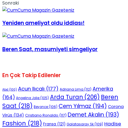
Sonraki
Yeniden ameliyat oldu iddiası!
Beren Saat, masumiyeti simgeliyor
En Çok Takip Edilenler
Acun Ilıcalı
(177)
Amerika
Adriana Lima
(112)
Abd
(100)
Beren
Arda Turan
(206)
(164)
Angelina Jolie
(105)
Saat
(218)
Cem Yılmaz
(194)
Corona
Beyonce
(106)
Demet Akalın
(193)
Virüs
(134)
Cristiano Ronaldo
(117)
Fashion
(218)
Hadise
Fransa
(121)
Galatasaray Sk
(109)