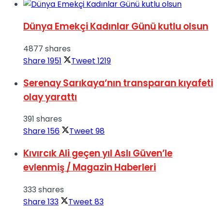
Dünya Emekçi Kadınlar Günü kutlu olsun
4877 shares
Share
1951
Tweet
1219
Serenay Sarıkaya’nın transparan kıyafeti
olay yarattı
391 shares
Share
156
Tweet
98
Kıvırcık Ali geçen yıl Aslı Güven’le
evlenmiş / Magazin Haberleri
333 shares
Share
133
Tweet
83