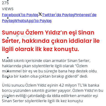
Yaşam
275
VIEWS
Facebook'ta Paylaş
Twitter'da Paylaş
Pinterest'de
Türkiye
Paylaş
WhatsApp'ta Paylaş
Sunucu Özlem Yıldız’ın eşi Sinan
Sağlık
Müzik
Serter, hakkında çıkan iddialar ile
ilgili olarak ilk kez konuştu.
Sinema
Maddi sıkıntı içerisinde olan armatör Sinan Serter,
haklarında çıkan söylentilerle ilgili olarak “Özlem
mükemmel bir eş ve bu süreçte bana hep destek oldu.
TV
Başka bir kadın olsa çoktan bırakıp giderdi” dedi.
Tatil
Ünlü sunucu Özlem Yıldız eşinin 4.2 milyon TL’lik banka
borcu yüzünden sıkıntılı günler yaşıyor. Özlem Yıldız’ın bu
yüzden evliliği çatırdadığı da iddia edilirken armatör eşi
Spor
Sinan Serter söylentilerle ilgili ilk kez konuştu: