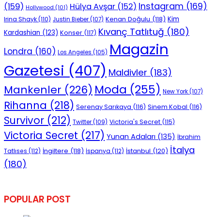
Instagram
(169)
(159)
Hülya Avşar
(152)
Hollywood
(101)
Kenan Doğulu
(118)
Kim
Irina Shayk
(110)
Justin Bieber
(107)
Kıvanç Tatlıtuğ
(180)
Kardashian
(123)
Konser
(117)
Magazin
Londra
(160)
Los Angeles
(105)
Gazetesi
(407)
Maldivler
(183)
Moda
(255)
Mankenler
(226)
New York
(107)
Rihanna
(218)
Serenay Sarıkaya
(116)
Sinem Kobal
(116)
Survivor
(212)
Victoria's Secret
(115)
Twitter
(109)
Victoria Secret
(217)
Yunan Adaları
(135)
İbrahim
İtalya
İngiltere
(118)
İstanbul
(120)
Tatlıses
(112)
İspanya
(112)
(180)
POPULAR POST