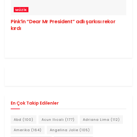
MÜZIK
Pink’in “Dear Mr President” adlı şarkısı rekor
kırdı
En Çok Takip Edilenler
Abd
(100)
Acun Ilıcalı
(177)
Adriana Lima
(112)
Amerika
(164)
Angelina Jolie
(105)