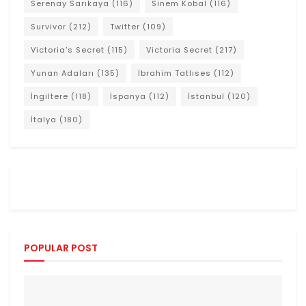
Serenay Sarıkaya
(116)
Sinem Kobal
(116)
Survivor
(212)
Twitter
(109)
Victoria's Secret
(115)
Victoria Secret
(217)
Yunan Adaları
(135)
İbrahim Tatlıses
(112)
İngiltere
(118)
İspanya
(112)
İstanbul
(120)
İtalya
(180)
POPULAR POST