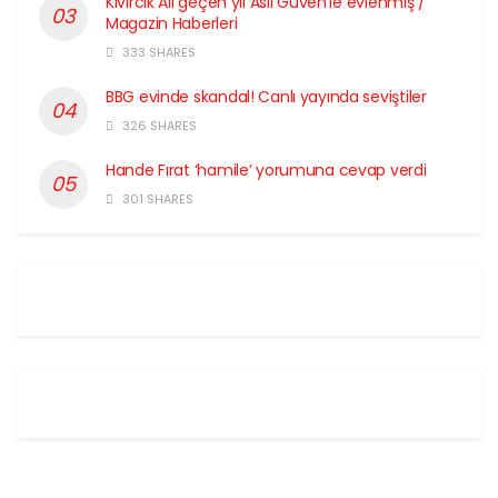
Kıvırcık Ali geçen yıl Aslı Güven’le evlenmiş /
Magazin Haberleri
333 SHARES
BBG evinde skandal! Canlı yayında seviştiler
326 SHARES
Hande Fırat ‘hamile’ yorumuna cevap verdi
301 SHARES