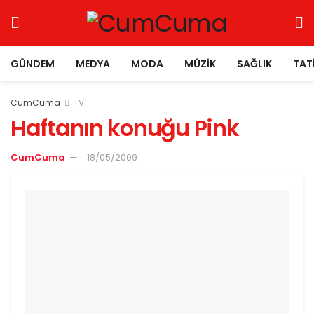
GÜNDEM
MEDYA
MODA
MÜZIK
SAĞLIK
TAT
CumCuma
TV
Haftanın konuğu Pink
CumCuma
18/05/2009