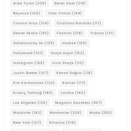
Arda Turan
(206)
Beren Saat
(218)
Beyonce
(106)
Cem Yılmaz
(194)
Corona Virüs
(134)
Cristiano Ronaldo
(117)
Demet Akalın
(193)
Fashion
(218)
Fransa
(121)
Galatasaray Sk
(109)
Hadise
(159)
Hollywood
(101)
Hülya Avşar
(152)
Instagram
(169)
Irina Shayk
(110)
Justin Bieber
(107)
Kenan Doğulu
(118)
Kim Kardashian
(123)
Konser
(117)
Kıvanç Tatlıtuğ
(180)
Londra
(160)
Los Angeles
(105)
Magazin Gazetesi
(407)
Maldivler
(183)
Mankenler
(226)
Moda
(255)
New York
(107)
Rihanna
(218)