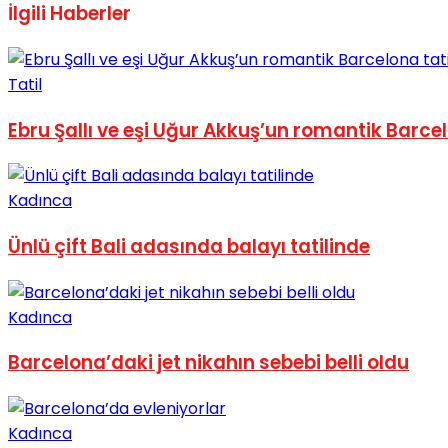
İlgili
Haberler
No Result
Tatil
Ebru Şallı ve eşi Uğur Akkuş’un romantik Barcel
View All Result
Kadınca
Ünlü çift Bali adasında balayı tatilinde
Kadınca
Barcelona’daki jet nikahın sebebi belli oldu
Kadınca