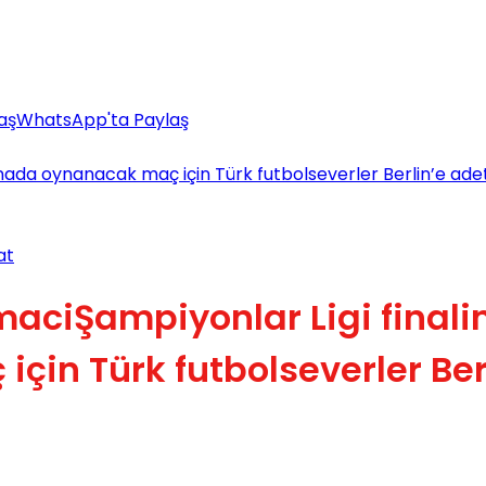
aş
WhatsApp'ta Paylaş
ınada oynanacak maç için Türk futbolseverler Berlin’e ad
at
Şampiyonlar Ligi final
çin Türk futbolseverler Ber