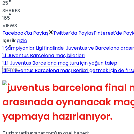
Kadınca
25
SHARES
Podcast
165
VIEWS
Facebook'ta Paylaş
Twitter'da Paylaş
Pinterest'de Payl
İçerik
gizle
Dünya
1
Şampiyonlar Ligi finalinde, Juventus ve Barcelona aras
1.1
Juventus Barcelona maç biletleri
1.1.1
Juventus Barcelona maç turu için yoğun talep
1.1.1.1
Juventus Barcelona maçı Berlin’i gezmek için de fırs
Türkiye
No Result
arasınada oynanacak maç i
yapmaya hazırlanıyor.
View All Result
Turizmtatilseyahat.com’un özel haberi;