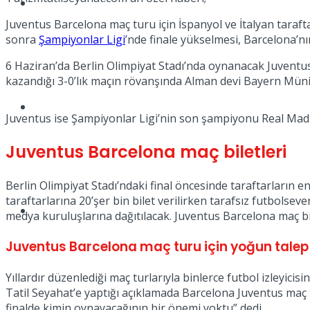
Müzik
Juventus Barcelona maç turu için İspanyol ve İtalyan taraf
sonra
Şampiyonlar Ligi
’nde finale yükselmesi, Barcelona’nın
6 Haziran’da Berlin Olimpiyat Stadı’nda oynanacak Juventus
kazandığı 3-0’lık maçın rövanşında Alman devi Bayern Münih
Sinema
Juventus ise Şampiyonlar Ligi’nin son şampiyonu Real Madri
Juventus Barcelona maç biletleri
Berlin Olimpiyat Stadı’ndaki final öncesinde taraftarların 
taraftarlarına 20’şer bin bilet verilirken tarafsız futbolseve
Tatil
medya kuruluşlarına dağıtılacak. Juventus Barcelona maç bile
Juventus Barcelona maç turu için yoğun talep
Yıllardır düzenlediği maç turlarıyla binlerce futbol izleyi
Tatil Seyahat’e yaptığı açıklamada Barcelona Juventus maç t
finalde kimin oynayacağının bir önemi yoktu” dedi.