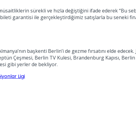
müsaitliklerin sürekli ve hızla değiştiğini ifade ederek “Bu 
leti garantisi ile gerçekleştirdiğimiz satışlarla bu seneki fina
t
 Almanya’nın başkenti Berlin’i de gezme fırsatını elde edecek
ptün Çeşmesi, Berlin TV Kulesi, Brandenburg Kapısı, Berlin 
si gibi yerler de bekliyor.
yonlar Ligi