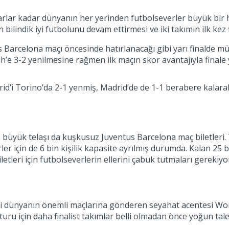
tarlar kadar dünyanın her yerinden futbolseverler büyük bir 
 bilindik iyi futbolunu devam ettirmesi ve iki takımın ilk kez f
 Barcelona maçı öncesinde hatırlanacağı gibi yarı finalde m
’e 3-2 yenilmesine rağmen ilk maçın skor avantajıyla finale
d’i Torino’da 2-1 yenmiş, Madrid’de de 1-1 berabere kalarak 
en büyük telaşı da kuşkusuz Juventus Barcelona maç biletleri.
rler için de 6 bin kişilik kapasite ayrılmış durumda. Kalan 25 b
tleri için futbolseverlerin ellerini çabuk tutmaları gerekiyo
cisini dünyanın önemli maçlarına gönderen seyahat acentesi Wo
uru için daha finalist takımlar belli olmadan önce yoğun tale