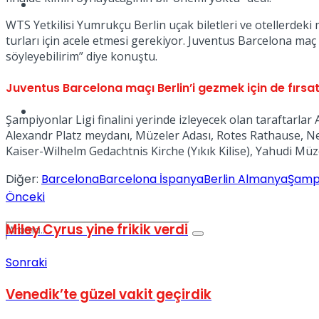
Spor
WTS Yetkilisi Yumrukçu Berlin uçak biletleri ve otellerdeki 
turları için acele etmesi gerekiyor. Juventus Barcelona maç bi
söyleyebilirim” diye konuştu.
Juventus Barcelona maçı Berlin’i gezmek için de fırsa
Podcast
Şampiyonlar Ligi finalini yerinde izleyecek olan taraftarlar
Alexandr Platz meydanı, Müzeler Adası, Rotes Rathause, Ne
Kaiser-Wilhelm Gedachtnis Kirche (Yıkık Kilise), Yahudi Müze
Diğer:
Barcelona
Barcelona İspanya
Berlin Almanya
Şampi
Önceki
Miley Cyrus yine frikik verdi
Sonraki
Venedik’te güzel vakit geçirdik