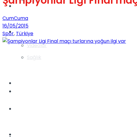
Şampiyonlar Ligi Final maçı
Gündem
CumCuma
16/05/2015
Yaşam
Spor
,
Türkiye
Videolar
Sağlık
TV
Gündem
Kadınca
Dünya