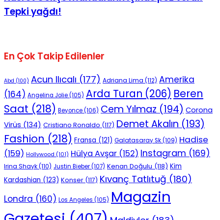
Tepki yağdı!
En Çok Takip Edilenler
Acun Ilıcalı
(177)
Amerika
Adriana Lima
(112)
Abd
(100)
Beren
Arda Turan
(206)
(164)
Angelina Jolie
(105)
Saat
(218)
Cem Yılmaz
(194)
Corona
Beyonce
(106)
Demet Akalın
(193)
Virüs
(134)
Cristiano Ronaldo
(117)
Fashion
(218)
Hadise
Fransa
(121)
Galatasaray Sk
(109)
Instagram
(169)
(159)
Hülya Avşar
(152)
Hollywood
(101)
Kenan Doğulu
(118)
Kim
Irina Shayk
(110)
Justin Bieber
(107)
Kıvanç Tatlıtuğ
(180)
Kardashian
(123)
Konser
(117)
Magazin
Londra
(160)
Los Angeles
(105)
Gazetesi
(407)