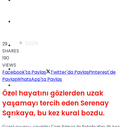
Yaşam
Türkiye
Sağlık
29
Müzik
SHARES
190
VIEWS
Sinema
Facebook'ta Paylaş
Twitter'da Paylaş
Pinterest'de
Paylaş
WhatsApp'ta Paylaş
TV
Özel hayatını gözlerden uzak
Tatil
yaşamayı tercih eden Serenay
Sarıkaya, bu kez kural bozdu.
Spor
Güzel oyuncu, sevgilisi Cem Yılmaz ile fotoğrafını ilk kez