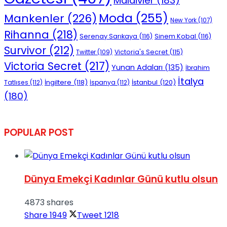
Maldivler
(183)
Moda
(255)
Mankenler
(226)
New York
(107)
Rihanna
(218)
Serenay Sarıkaya
(116)
Sinem Kobal
(116)
Survivor
(212)
Victoria's Secret
(115)
Twitter
(109)
Victoria Secret
(217)
Yunan Adaları
(135)
İbrahim
İtalya
İngiltere
(118)
İstanbul
(120)
Tatlıses
(112)
İspanya
(112)
(180)
POPULAR POST
Dünya Emekçi Kadınlar Günü kutlu olsun
4873 shares
Share
1949
Tweet
1218