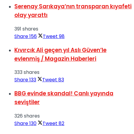
Serenay Sarıkaya’nın transparan kıyafeti
olay yarattı
391 shares
Share
156
Tweet
98
Kıvırcık Ali geçen yıl Aslı Güven’le
evlenmiş / Magazin Haberleri
333 shares
Share
133
Tweet
83
BBG evinde skandal! Canlı yayında
seviştiler
326 shares
Share
130
Tweet
82