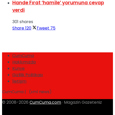
Hande Fırat ‘hamile’ yorumuna cevap
verdi
301 shares
Share
120
Tweet
75
CumCuma
Hakkımızda
Künye
Gizlilik Politikası
İletişim
CumCuma | (xml news)
© 2008-2026
CumCuma.com
· Magazin Gazeteniz