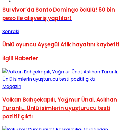
Müzik
Survivor’da Santo Domingo ödülü! 60 bin
peso ile alışveriş yaptılar!
Sonraki
Ünlü oyuncu Ayşegül Atik hayatını kaybetti
Sinema
İlgili
Haberler
Magazin
Tatil
Volkan Bahçekapılı, Yağmur Ünal, Aslıhan
Turanlı… Ünlü isimlerin uyuşturucu testi
pozitif çıktı