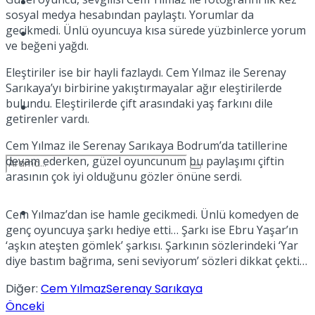
Kadınca
sosyal medya hesabından paylaştı. Yorumlar da
gecikmedi. Ünlü oyuncuya kısa sürede yüzbinlerce yorum
Podcast
ve beğeni yağdı.
Eleştiriler ise bir hayli fazlaydı. Cem Yılmaz ile Serenay
Sarıkaya’yı birbirine yakıştırmayalar ağır eleştirilerde
bulundu. Eleştirilerde çift arasındaki yaş farkını dile
Dünya
getirenler vardı.
Cem Yılmaz ile Serenay Sarıkaya Bodrum’da tatillerine
devam ederken, güzel oyuncunum bu paylaşımı çiftin
arasının çok iyi olduğunu gözler önüne serdi.
Türkiye
Cem Yılmaz’dan ise hamle gecikmedi. Ünlü komedyen de
No Result
genç oyuncuya şarkı hediye etti… Şarkı ise Ebru Yaşar’ın
‘aşkın ateşten gömlek’ şarkısı. Şarkının sözlerindeki ‘Yar
diye bastım bağrıma, seni seviyorum’ sözleri dikkat çekti…
View All Result
Diğer:
Cem Yılmaz
Serenay Sarıkaya
Önceki