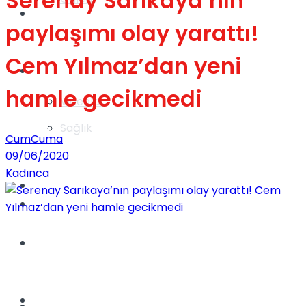
Serenay Sarıkaya’nın
Gündem
paylaşımı olay yarattı!
Cem Yılmaz’dan yeni
Yaşam
hamle gecikmedi
Videolar
Sağlık
CumCuma
09/06/2020
Kadınca
TV
Gündem
Kadınca
Dünya