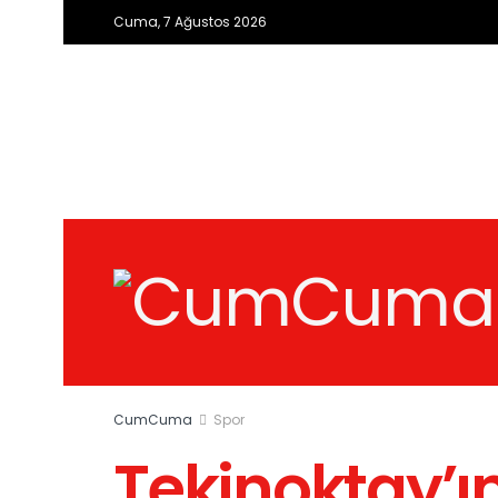
Cuma, 7 Ağustos 2026
CumCuma
Spor
Tekinoktay’ın