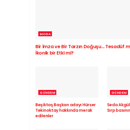
MODA
Bir İmza ve Bir Tarzın Doğuşu… Tesadüf m
İkonik bir Etki mi?
GÜNDEM
GÜNDEM
Beşiktaş Başkan adayı Hürser
Seda Akgül
Tekinoktay hakkında merak
Sırp basın
edilenler