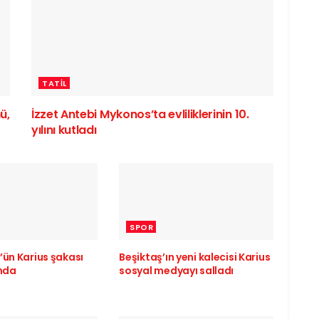
TATIL
ü,
İzzet Antebi Mykonos’ta evliliklerinin 10.
yılını kutladı
SPOR
’ün Karius şakası
Beşiktaş’ın yeni kalecisi Karius
ında
sosyal medyayı salladı