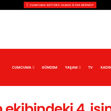
CUMCUMA EDITÖRÜ OLMAK İSTER MISINIZ?
CUMCUMA
GÜNDEM
YAŞAM
TV
KADI
 ekibindeki 4. is