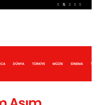
NCA
DÜNYA
TÜRKIYE
MÜZIK
SINEMA
TATIL
im Asım