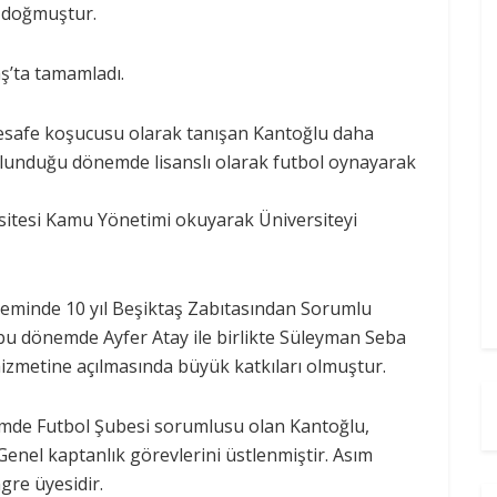
e doğmuştur.
aş’ta tamamladı.
mesafe koşucusu olarak tanışan Kantoğlu daha
lunduğu dönemde lisanslı olarak futbol oynayarak
rsitesi Kamu Yönetimi okuyarak Üniversiteyi
neminde 10 yıl Beşiktaş Zabıtasından Sorumlu
bu dönemde Ayfer Atay ile birlikte Süleyman Seba
hizmetine açılmasında büyük katkıları olmuştur.
nemde Futbol Şubesi sorumlusu olan Kantoğlu,
enel kaptanlık görevlerini üstlenmiştir. Asım
gre üyesidir.