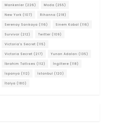
Mankenler
(226)
Moda
(255)
New York
(107)
Rihanna
(218)
Serenay Sarıkaya
(116)
Sinem Kobal
(116)
Survivor
(212)
Twitter
(109)
Victoria's Secret
(115)
Victoria Secret
(217)
Yunan Adaları
(135)
İbrahim Tatlıses
(112)
İngiltere
(118)
İspanya
(112)
İstanbul
(120)
İtalya
(180)