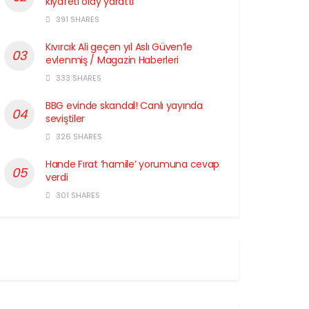
kıyafeti olay yarattı
391 SHARES
Kıvırcık Ali geçen yıl Aslı Güven’le
evlenmiş / Magazin Haberleri
333 SHARES
BBG evinde skandal! Canlı yayında
seviştiler
326 SHARES
Hande Fırat ‘hamile’ yorumuna cevap
verdi
301 SHARES