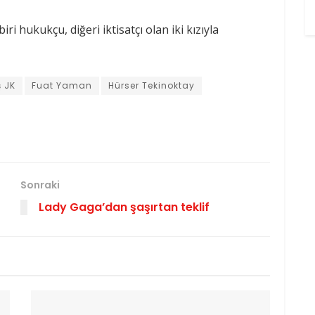
i hukukçu, diğeri iktisatçı olan iki kızıyla
ş JK
Fuat Yaman
Hürser Tekinoktay
Sonraki
Lady Gaga’dan şaşırtan teklif