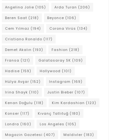
Angelina Jolie
(105)
Arda Turan
(206)
Beren Saat
(218)
Beyonce
(106)
Cem Yılmaz
(194)
Corona Virüs
(134)
Cristiano Ronaldo
(117)
Demet Akalın
(193)
Fashion
(218)
Fransa
(121)
Galatasaray SK
(109)
Hadise
(159)
Hollywood
(101)
Hülya Avşar
(152)
Instagram
(169)
Irina Shayk
(110)
Justin Bieber
(107)
Kenan Doğulu
(118)
Kim Kardashian
(123)
Konser
(117)
Kıvanç Tatlıtuğ
(180)
Londra
(160)
Los Angeles
(105)
Magazin Gazetesi
(407)
Maldivler
(183)