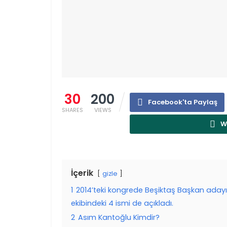
30
200
Facebook'ta Paylaş
SHARES
VIEWS
W
İçerik
gizle
1
2014’teki kongrede Beşiktaş Başkan aday
ekibindeki 4 ismi de açıkladı.
2
Asım Kantoğlu Kimdir?