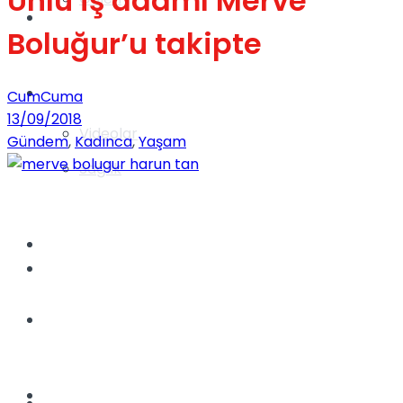
Ünlü iş adamı Merve
Gündem
Boluğur’u takipte
Yaşam
CumCuma
13/09/2018
Videolar
Gündem
,
Kadınca
,
Yaşam
Sağlık
TV
Gündem
Kadınca
Dünya