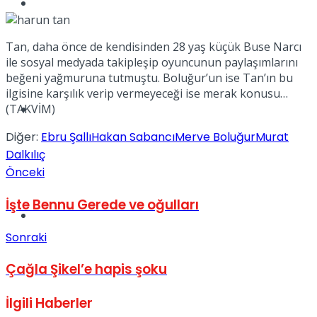
Müzik
Tan, daha önce de kendisinden 28 yaş küçük Buse Narcı
ile sosyal medyada takipleşip oyuncunun paylaşımlarını
beğeni yağmuruna tutmuştu. Boluğur’un ise Tan’ın bu
ilgisine karşılık verip vermeyeceği ise merak konusu…
Sinema
(TAKVİM)
Diğer:
Ebru Şallı
Hakan Sabancı
Merve Boluğur
Murat
Dalkılıç
Önceki
İşte Bennu Gerede ve oğulları
Tatil
Sonraki
Çağla Şikel’e hapis şoku
İlgili
Haberler