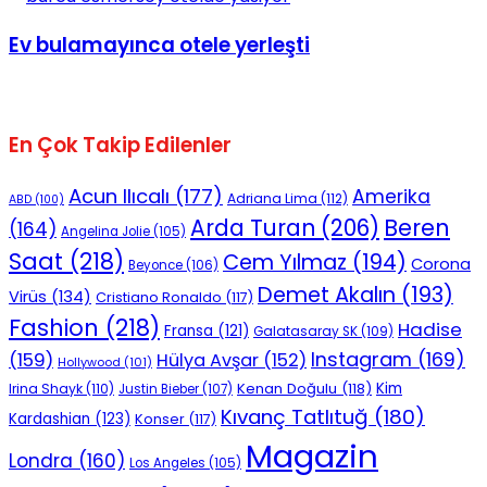
Ev bulamayınca otele yerleşti
En Çok Takip Edilenler
Acun Ilıcalı
(177)
Amerika
Adriana Lima
(112)
ABD
(100)
Beren
Arda Turan
(206)
(164)
Angelina Jolie
(105)
Saat
(218)
Cem Yılmaz
(194)
Corona
Beyonce
(106)
Demet Akalın
(193)
Virüs
(134)
Cristiano Ronaldo
(117)
Fashion
(218)
Hadise
Fransa
(121)
Galatasaray SK
(109)
Instagram
(169)
(159)
Hülya Avşar
(152)
Hollywood
(101)
Kenan Doğulu
(118)
Kim
Irina Shayk
(110)
Justin Bieber
(107)
Kıvanç Tatlıtuğ
(180)
Kardashian
(123)
Konser
(117)
Magazin
Londra
(160)
Los Angeles
(105)