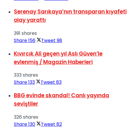
Serenay Sarıkaya’nın transparan kıyafeti
olay yarattı
391 shares
Share
156
Tweet
98
Kıvırcık Ali geçen yıl Aslı Güven’le
evlenmiş / Magazin Haberleri
333 shares
Share
133
Tweet
83
BBG evinde skandal! Canlı yayında
seviştiler
326 shares
Share
130
Tweet
82