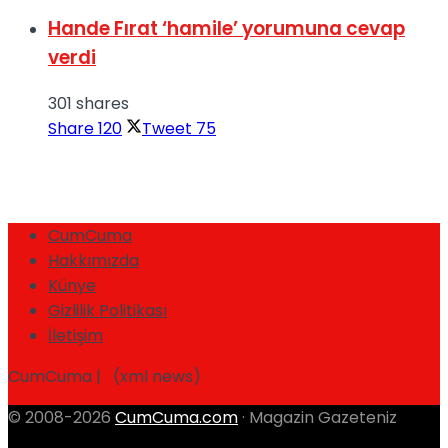
Hande Fırat ‘hamile’ yorumuna cevap
verdi
301 shares
Share
120
Tweet
75
CumCuma
Hakkımızda
Künye
Gizlilik Politikası
İletişim
CumCuma | (xml news)
© 2008-2026
CumCuma.com
· Magazin Gazeteniz