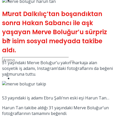
Kadınca
Podcast
Murat Dalkılıç’tan boşandıktan
sonra Hakan Sabancı ile aşk
yaşayan Merve Boluğur’u sürpriz
Dünya
bir isim sosyal medyada takibe
aldı.
31 yaşındaki Merve Boluğur’u yakın markaja alan
sosyetik iş adamı, Instagram’daki fotoğraflarını da beğeni
yağmuruna tuttu.
Türkiye
No Result
53 yaşındaki iş adamı Ebru Şallı’nın eski eşi Harun Tan…
View All Result
Harun Tan takibe aldığı 31 yaşındaki Merve Boluğur’un
fotoğraflarının tamamını beğendi.