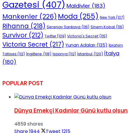
Gazetesi
(407)
Maldivler
(183)
Moda
(255)
Mankenler
(226)
New York
(107)
Rihanna
(218)
Serenay Sarıkaya
(116)
Sinem Kobal
(116)
Survivor
(212)
Victoria's Secret
(115)
Twitter
(109)
Victoria Secret
(217)
Yunan Adaları
(135)
İbrahim
İtalya
İngiltere
(118)
İstanbul
(120)
Tatlıses
(112)
İspanya
(112)
(180)
POPULAR POST
Dünya Emekçi Kadınlar Günü kutlu olsun
4859 shares
Share
1944
Tweet
1215