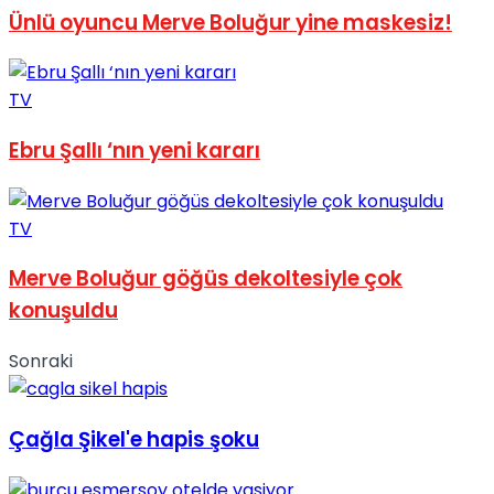
Ünlü oyuncu Merve Boluğur yine maskesiz!
TV
Ebru Şallı ‘nın yeni kararı
TV
Merve Boluğur göğüs dekoltesiyle çok
konuşuldu
Sonraki
Çağla Şikel'e hapis şoku