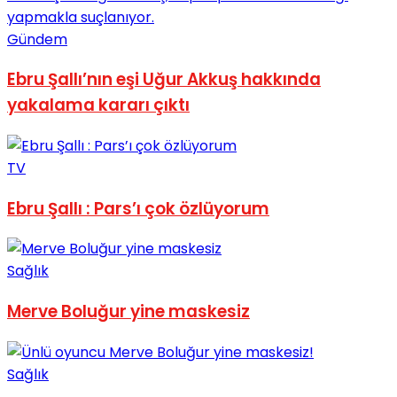
No Result
Gündem
Ebru Şallı’nın eşi Uğur Akkuş hakkında
yakalama kararı çıktı
View All Result
TV
Ebru Şallı : Pars’ı çok özlüyorum
Sağlık
Merve Boluğur yine maskesiz
Sağlık