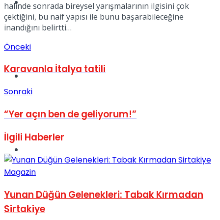
Müzik
halinde sonrada bireysel yarışmalarının ilgisini çok
çektiğini, bu naif yapısı ile bunu başarabileceğine
inandığını belirtti…
Önceki
Karavanla İtalya tatili
Sinema
Sonraki
“Yer açın ben de geliyorum!”
İlgili
Haberler
Tatil
Magazin
Yunan Düğün Gelenekleri: Tabak Kırmadan
Sirtakiye