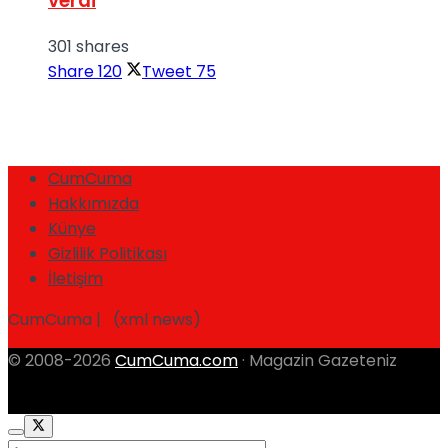
verdi
301 shares
Share
120
Tweet
75
CumCuma
Hakkımızda
Künye
Gizlilik Politikası
İletişim
CumCuma | (xml news)
© 2008-2026
CumCuma.com
· Magazin Gazeteniz