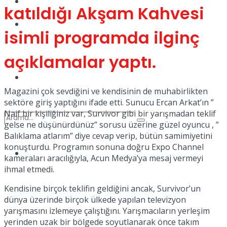
Kadınca
katıldığı Akşam Kahvesi
Podcast
isimli programda ilginç
açıklamalar yaptı.
Dünya
Magazini çok sevdiğini ve kendisinin de muhabirlikten
sektöre giriş yaptığını ifade etti. Sunucu Ercan Arkat’ın ”
Naif bir kişiliğiniz var, Survivor gibi bir yarışmadan teklif
gelse ne düşünürdünüz” sorusu üzerine güzel oyuncu , ”
Balıklama atlarım” diye cevap verip, bütün samimiyetini
konuşturdu. Programın sonuna doğru Expo Channel
Türkiye
kameraları aracılığıyla, Acun Medya’ya mesaj vermeyi
No Result
ihmal etmedi.
Kendisine birçok teklifin geldiğini ancak, Survivor’un
dünya üzerinde birçok ülkede yapılan televizyon
View All Result
yarışmasını izlemeye çalıştığını. Yarışmacıların yerleşim
yerinden uzak bir bölgede soyutlanarak önce takım