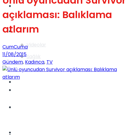
Ünlü oyuncudan Survivor
Gündem
açıklaması: Balıklama
atlarım
Yaşam
Videolar
CumCuma
11/08/2015
Sağlık
Gündem
,
Kadınca
,
TV
TV
Gündem
Kadınca
Dünya