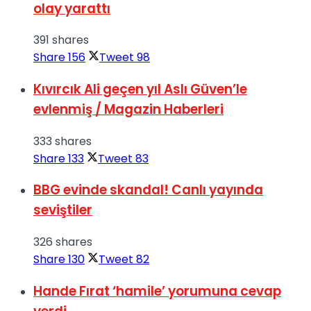
olay yarattı
391 shares
Share
156
Tweet
98
Kıvırcık Ali geçen yıl Aslı Güven’le
evlenmiş / Magazin Haberleri
333 shares
Share
133
Tweet
83
BBG evinde skandal! Canlı yayında
seviştiler
326 shares
Share
130
Tweet
82
Hande Fırat ‘hamile’ yorumuna cevap