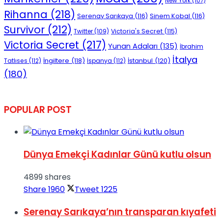
New York
(107)
Rihanna
(218)
Serenay Sarıkaya
(116)
Sinem Kobal
(116)
Survivor
(212)
Victoria's Secret
(115)
Twitter
(109)
Victoria Secret
(217)
Yunan Adaları
(135)
İbrahim
İtalya
İngiltere
(118)
İstanbul
(120)
Tatlıses
(112)
İspanya
(112)
(180)
POPULAR POST
Dünya Emekçi Kadınlar Günü kutlu olsun
4899 shares
Share
1960
Tweet
1225
Serenay Sarıkaya’nın transparan kıyafeti