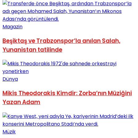
No Result
Magazin
Beşiktaş ve Trabzonspor’la anılan Salah,
Yunanistan tatilinde
View All Result
Dünya
Mikis Theodorakis Kimdir: Zorba’nın Müziğini
Yazan Adam
Müzik