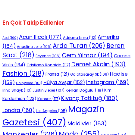
En Çok Takip Edilenler
Acun Ilıcalı
(177)
Amerika
Adriana Lima
(112)
Abd
(100)
Beren
Arda Turan
(206)
(164)
Angelina Jolie
(105)
Saat
(218)
Cem Yılmaz
(194)
Corona
Beyonce
(106)
Demet Akalın
(193)
Virüs
(134)
Cristiano Ronaldo
(117)
Fashion
(218)
Hadise
Fransa
(121)
Galatasaray Sk
(109)
Instagram
(169)
(159)
Hülya Avşar
(152)
Hollywood
(101)
Kenan Doğulu
(118)
Kim
Irina Shayk
(110)
Justin Bieber
(107)
Kıvanç Tatlıtuğ
(180)
Kardashian
(123)
Konser
(117)
Magazin
Londra
(160)
Los Angeles
(105)
Gazetesi
(407)
Maldivler
(183)
Moda
(255)
Mankenler
(226)