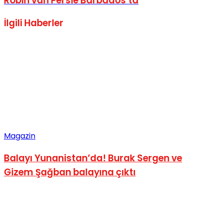
Robin van Persie Barbados’ta
İlgili
Haberler
Magazin
Balayı Yunanistan’da! Burak Sergen ve
Gizem Şağban balayına çıktı