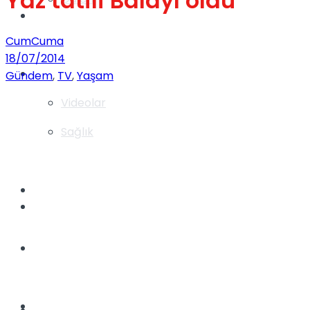
Yaz tatili Balayı oldu
Gündem
CumCuma
18/07/2014
Yaşam
Gündem
,
TV
,
Yaşam
Videolar
Sağlık
TV
Gündem
Kadınca
Dünya