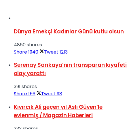
Dünya Emekçi Kadınlar Günü kutlu olsun
4850 shares
Share
1940
Tweet
1213
Serenay Sarıkaya’nın transparan kıyafeti
olay yarattı
391 shares
Share
156
Tweet
98
Kıvırcık Ali geçen yıl Aslı Güven’le
evlenmiş / Magazin Haberleri
333 shares