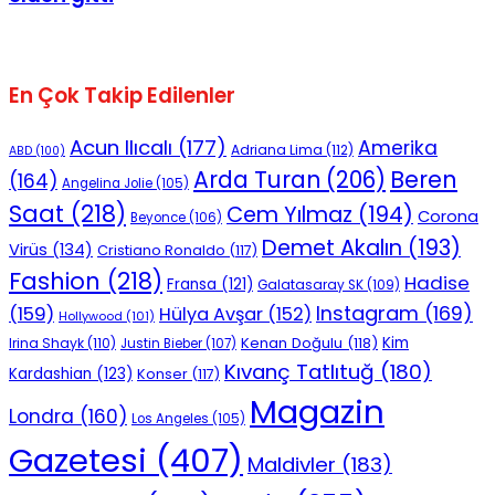
En Çok Takip Edilenler
Acun Ilıcalı
(177)
Amerika
Adriana Lima
(112)
ABD
(100)
Beren
Arda Turan
(206)
(164)
Angelina Jolie
(105)
Saat
(218)
Cem Yılmaz
(194)
Corona
Beyonce
(106)
Demet Akalın
(193)
Virüs
(134)
Cristiano Ronaldo
(117)
Fashion
(218)
Hadise
Fransa
(121)
Galatasaray SK
(109)
Instagram
(169)
(159)
Hülya Avşar
(152)
Hollywood
(101)
Kenan Doğulu
(118)
Kim
Irina Shayk
(110)
Justin Bieber
(107)
Kıvanç Tatlıtuğ
(180)
Kardashian
(123)
Konser
(117)
Magazin
Londra
(160)
Los Angeles
(105)
Gazetesi
(407)
Maldivler
(183)