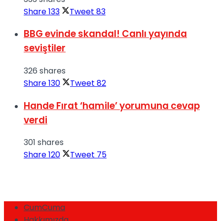
Share
133
Tweet
83
BBG evinde skandal! Canlı yayında
seviştiler
326 shares
Share
130
Tweet
82
Hande Fırat ‘hamile’ yorumuna cevap
verdi
301 shares
Share
120
Tweet
75
CumCuma
Hakkımızda