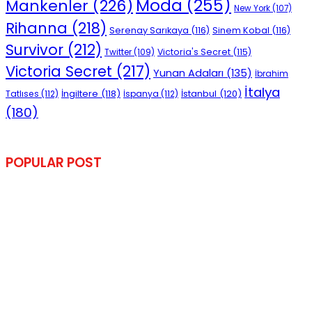
Moda
(255)
Mankenler
(226)
New York
(107)
Rihanna
(218)
Serenay Sarıkaya
(116)
Sinem Kobal
(116)
Survivor
(212)
Victoria's Secret
(115)
Twitter
(109)
Victoria Secret
(217)
Yunan Adaları
(135)
İbrahim
İtalya
İngiltere
(118)
İstanbul
(120)
Tatlıses
(112)
İspanya
(112)
(180)
POPULAR POST