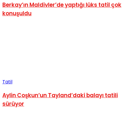
Berkay’ın Maldivler’de yaptığı lüks tatil çok
konuşuldu
Tatil
Aylin Coşkun’un Tayland’daki balayı tatili
sürüyor