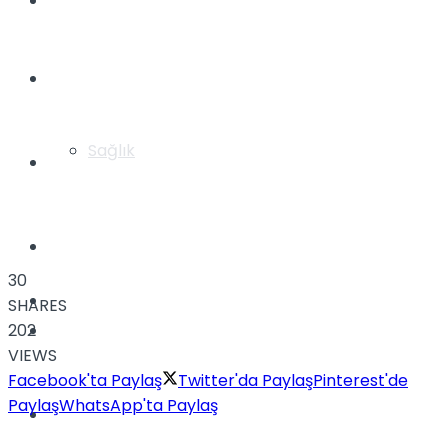
Yaşam
Türkiye
Sağlık
Müzik
Sinema
30
TV
SHARES
Tatil
202
VIEWS
Facebook'ta Paylaş
Twitter'da Paylaş
Pinterest'de
Paylaş
WhatsApp'ta Paylaş
Spor