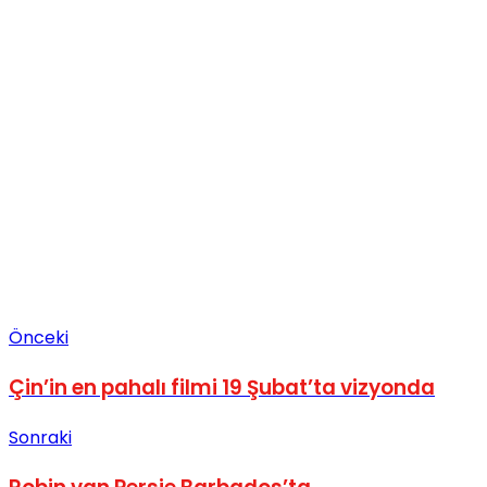
Önceki
Çin’in en pahalı filmi 19 Şubat’ta vizyonda
Sonraki