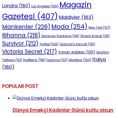
Magazin
Londra
(160)
Los Angeles
(105)
Gazetesi
(407)
Maldivler
(183)
Moda
(254)
Mankenler
(226)
New York
(107)
Rihanna
(218)
Serenay Sarıkaya
(116)
Sinem Kobal
(116)
Survivor
(212)
Victoria's Secret
(115)
Twitter
(109)
Victoria Secret
(217)
Yunan Adaları
(135)
İbrahim
İtalya
İngiltere
(118)
İstanbul
(120)
Tatlıses
(112)
İspanya
(112)
(180)
POPULAR POST
Dünya Emekçi Kadınlar Günü kutlu olsun