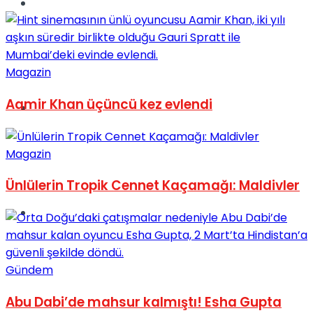
Müzik
Magazin
Aamir Khan üçüncü kez evlendi
Sinema
Magazin
Ünlülerin Tropik Cennet Kaçamağı: Maldivler
Tatil
Gündem
Abu Dabi’de mahsur kalmıştı! Esha Gupta