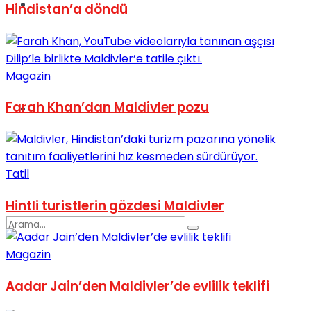
Spor
Hindistan’a döndü
Magazin
Farah Khan’dan Maldivler pozu
Podcast
Tatil
Hintli turistlerin gözdesi Maldivler
Magazin
Aadar Jain’den Maldivler’de evlilik teklifi