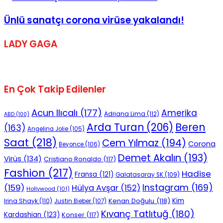
Ünlü sanatçı corona virüse yakalandı!
LADY GAGA
En Çok Takip Edilenler
Acun Ilıcalı
(177)
Amerika
Adriana Lima
(112)
ABD
(100)
Beren
Arda Turan
(206)
(163)
Angelina Jolie
(105)
Saat
(218)
Cem Yılmaz
(194)
Corona
Beyonce
(106)
Demet Akalın
(193)
Virüs
(134)
Cristiano Ronaldo
(117)
Fashion
(217)
Hadise
Fransa
(121)
Galatasaray SK
(109)
Instagram
(169)
(159)
Hülya Avşar
(152)
Hollywood
(101)
Kenan Doğulu
(118)
Kim
Irina Shayk
(110)
Justin Bieber
(107)
Kıvanç Tatlıtuğ
(180)
Kardashian
(123)
Konser
(117)