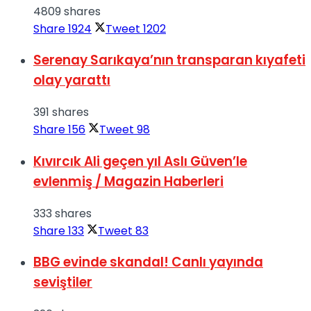
4809 shares
Share
1924
Tweet
1202
Serenay Sarıkaya’nın transparan kıyafeti
olay yarattı
391 shares
Share
156
Tweet
98
Kıvırcık Ali geçen yıl Aslı Güven’le
evlenmiş / Magazin Haberleri
333 shares
Share
133
Tweet
83
BBG evinde skandal! Canlı yayında
seviştiler