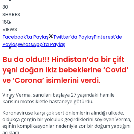
Yaşam
30
SHARES
180
Türkiye
VIEWS
Facebook'ta Paylaş
Twitter'da Paylaş
Pinterest'de
Paylaş
WhatsApp'ta Paylaş
Sağlık
Müzik
Bu da oldu!!! Hindistan’da bir çift
yeni doğan ikiz bebeklerine ‘Covid’
Sinema
ve ‘Corona’ isimlerini verdi.
TV
Vinay Verma, sancıları başlaya 27 yaşındaki hamile
Tatil
karısını motosikletle hastaneye götürdü.
Koronavirüse karşı çok sert önlemlerin alındığı ülkede,
oldukça gergin bir yolculuk geçirdiklerini söyleyen Verma,
Spor
eşinin komplikasyonlar nedeniyle zor bir doğum yaptığını
açıkladı.