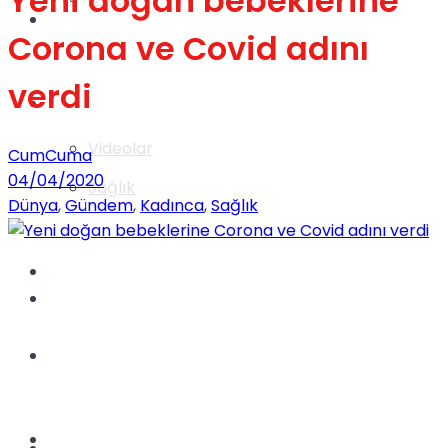
Yeni doğan bebeklerine
Gündem
Corona ve Covid adını
verdi
Yaşam
Videolar
CumCuma
04/04/2020
Sağlık
Dünya
,
Gündem
,
Kadınca
,
Sağlık
TV
Gündem
Kadınca
Dünya