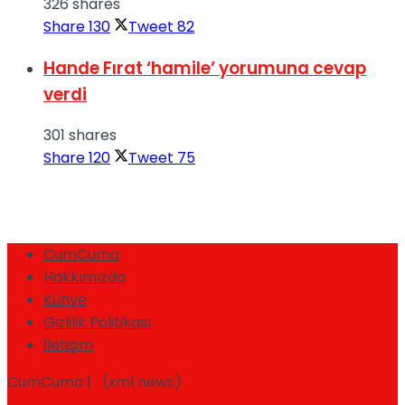
326 shares
Share
130
Tweet
82
Hande Fırat ‘hamile’ yorumuna cevap
verdi
301 shares
Share
120
Tweet
75
CumCuma
Hakkımızda
Künye
Gizlilik Politikası
İletişim
CumCuma | (xml news)