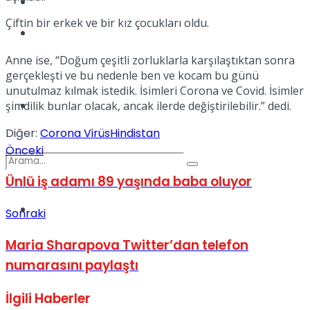
Kadınca
Çiftin bir erkek ve bir kız çocukları oldu.
Podcast
Anne ise, “Doğum çeşitli zorluklarla karşılaştıktan sonra
gerçekleşti ve bu nedenle ben ve kocam bu günü
unutulmaz kılmak istedik. İsimleri Corona ve Covid. İsimler
Dünya
şimdilik bunlar olacak, ancak ilerde değiştirilebilir.” dedi.
Diğer:
Corona Virüs
Hindistan
Önceki
Ünlü iş adamı 89 yaşında baba oluyor
Türkiye
Sonraki
No Result
Maria Sharapova Twitter’dan telefon
numarasını paylaştı
View All Result
İlgili
Haberler