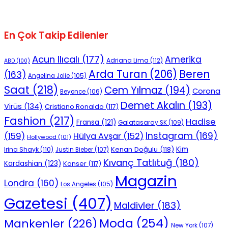
En Çok Takip Edilenler
Acun Ilıcalı
(177)
Amerika
Adriana Lima
(112)
ABD
(100)
Beren
Arda Turan
(206)
(163)
Angelina Jolie
(105)
Saat
(218)
Cem Yılmaz
(194)
Corona
Beyonce
(106)
Demet Akalın
(193)
Virüs
(134)
Cristiano Ronaldo
(117)
Fashion
(217)
Hadise
Fransa
(121)
Galatasaray SK
(109)
Instagram
(169)
(159)
Hülya Avşar
(152)
Hollywood
(101)
Kenan Doğulu
(118)
Kim
Irina Shayk
(110)
Justin Bieber
(107)
Kıvanç Tatlıtuğ
(180)
Kardashian
(123)
Konser
(117)
Magazin
Londra
(160)
Los Angeles
(105)
Gazetesi
(407)
Maldivler
(183)
Moda
(254)
Mankenler
(226)
New York
(107)