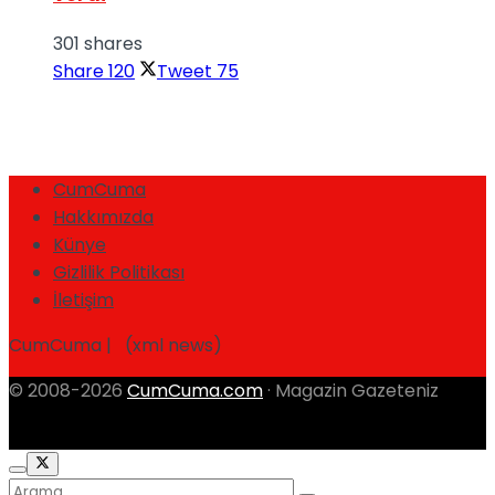
301 shares
Share
120
Tweet
75
CumCuma
Hakkımızda
Künye
Gizlilik Politikası
İletişim
CumCuma | (xml news)
© 2008-2026
CumCuma.com
· Magazin Gazeteniz