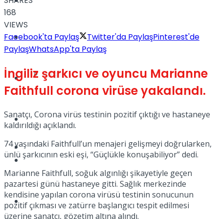
SHARES
Yaşam
168
VIEWS
Facebook'ta Paylaş
Twitter'da Paylaş
Pinterest'de
Türkiye
Paylaş
WhatsApp'ta Paylaş
İngiliz şarkıcı ve oyuncu Marianne
Sağlık
Müzik
Faithfull corona virüse yakalandı.
Sanatçı, Corona virüs testinin pozitif çıktığı ve hastaneye
Sinema
kaldırıldığı açıklandı.
74 yaşındaki Faithfull’un menajeri gelişmeyi doğrularken,
TV
ünlü şarkıcının eski eşi, “Güçlükle konuşabiliyor” dedi.
Tatil
Marianne Faithfull, soğuk algınlığı şikayetiyle geçen
pazartesi günü hastaneye gitti. Sağlık merkezinde
kendisine yapılan corona virüsü testinin sonucunun
Spor
pozitif çıkması ve zatürre başlangıcı tespit edilmesi
üzerine sanatçı, gözetim altına alındı.