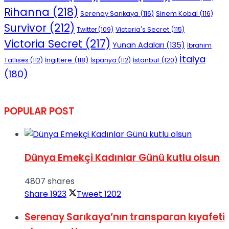
Rihanna
(218)
Serenay Sarıkaya
(116)
Sinem Kobal
(116)
Survivor
(212)
Victoria's Secret
(115)
Twitter
(109)
Victoria Secret
(217)
Yunan Adaları
(135)
İbrahim
İtalya
İngiltere
(118)
İstanbul
(120)
Tatlıses
(112)
İspanya
(112)
(180)
POPULAR POST
Dünya Emekçi Kadınlar Günü kutlu olsun
4807 shares
Share
1923
Tweet
1202
Serenay Sarıkaya’nın transparan kıyafeti