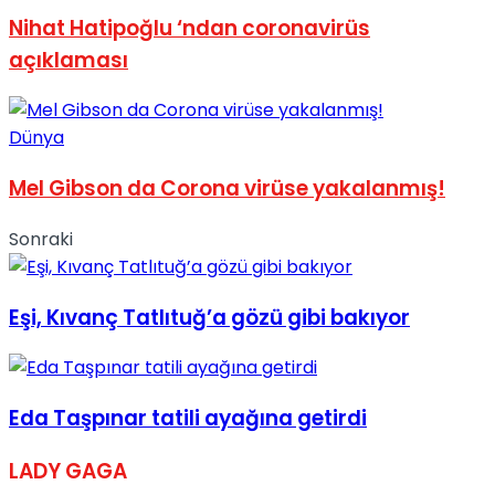
Nihat Hatipoğlu ‘ndan coronavirüs
No Result
açıklaması
Dünya
Mel Gibson da Corona virüse yakalanmış!
View All Result
Sonraki
Eşi, Kıvanç Tatlıtuğ’a gözü gibi bakıyor
Eda Taşpınar tatili ayağına getirdi
LADY GAGA