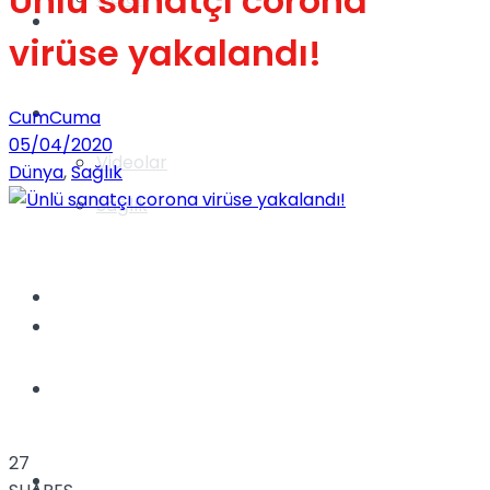
Ünlü sanatçı corona
Gündem
virüse yakalandı!
Yaşam
CumCuma
05/04/2020
Videolar
Dünya
,
Sağlık
Sağlık
TV
Gündem
Kadınca
27
Dünya