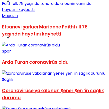
Müzik
Magazin
Efsanevi şarkıcı Marianne Faithfull 78
yaşında hayatını kaybetti
Sinema
Spor
Arda Turan coronavirüs oldu
Tatil
Sağlık
Coronavirüse yakalanan Şener Şen ’in sağlık
durumu