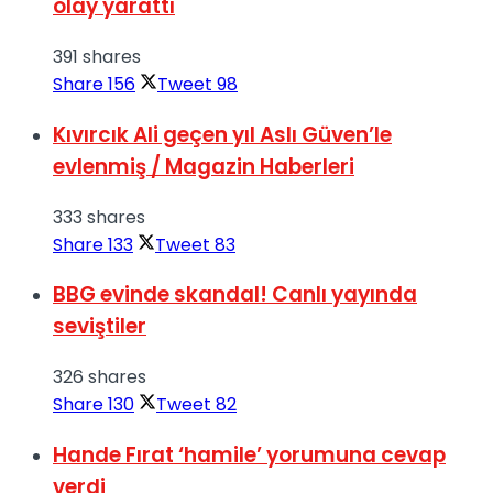
olay yarattı
391 shares
Share
156
Tweet
98
Kıvırcık Ali geçen yıl Aslı Güven’le
evlenmiş / Magazin Haberleri
333 shares
Share
133
Tweet
83
BBG evinde skandal! Canlı yayında
seviştiler
326 shares
Share
130
Tweet
82
Hande Fırat ‘hamile’ yorumuna cevap
verdi