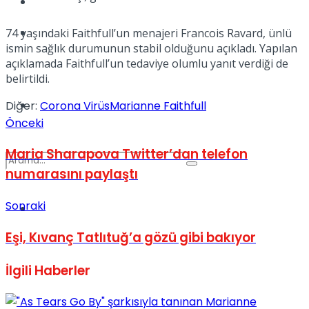
Kadınca
Podcast
74 yaşındaki Faithfull’un menajeri Francois Ravard, ünlü
ismin sağlık durumunun stabil olduğunu açıkladı. Yapılan
açıklamada Faithfull’un tedaviye olumlu yanıt verdiği de
belirtildi.
Dünya
Diğer:
Corona Virüs
Marianne Faithfull
Önceki
Maria Sharapova Twitter’dan telefon
numarasını paylaştı
Sonraki
Türkiye
No Result
Eşi, Kıvanç Tatlıtuğ’a gözü gibi bakıyor
İlgili
Haberler
View All Result