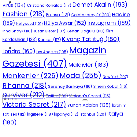
Spor
Demet Akalın
(193)
Virüs
(134)
Cristiano Ronaldo
(117)
Fashion
(218)
Hadise
Fransa
(121)
Galatasaray SK
(109)
Instagram
(169)
(159)
Hülya Avşar
(152)
Hollywood
(101)
Kenan Doğulu
(118)
Kim
Irina Shayk
(110)
Justin Bieber
(107)
Kıvanç Tatlıtuğ
(180)
Kardashian
(123)
Konser
(117)
Magazin
Podcast
Londra
(160)
Los Angeles
(105)
Gazetesi
(407)
Maldivler
(183)
Moda
(255)
Mankenler
(226)
New York
(107)
Rihanna
(218)
Serenay Sarıkaya
(116)
Sinem Kobal
(116)
Survivor
(212)
Victoria's Secret
(115)
Twitter
(109)
Victoria Secret
(217)
Yunan Adaları
(135)
İbrahim
İtalya
İngiltere
(118)
İstanbul
(120)
Tatlıses
(112)
İspanya
(112)
(180)