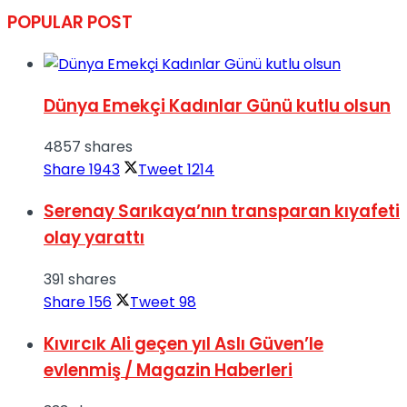
POPULAR POST
No Result
Dünya Emekçi Kadınlar Günü kutlu olsun
4857 shares
View All Result
Share
1943
Tweet
1214
Serenay Sarıkaya’nın transparan kıyafeti
olay yarattı
391 shares
Share
156
Tweet
98
Kıvırcık Ali geçen yıl Aslı Güven’le
evlenmiş / Magazin Haberleri