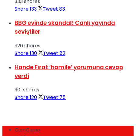
333 shares
Share
133
Tweet
83
BBG evinde skandal! Canlı yayında
seviştiler
326 shares
Share
130
Tweet
82
Hande Fırat ‘hamile’ yorumuna cevap
verdi
301 shares
Share
120
Tweet
75
CumCuma