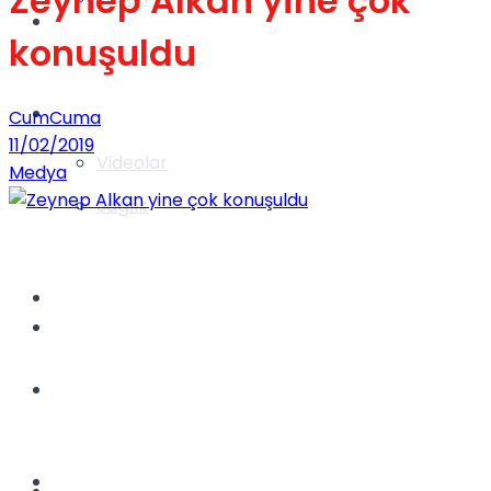
Zeynep Alkan yine çok
Gündem
konuşuldu
Yaşam
CumCuma
11/02/2019
Videolar
Medya
Sağlık
TV
Gündem
Kadınca
Dünya