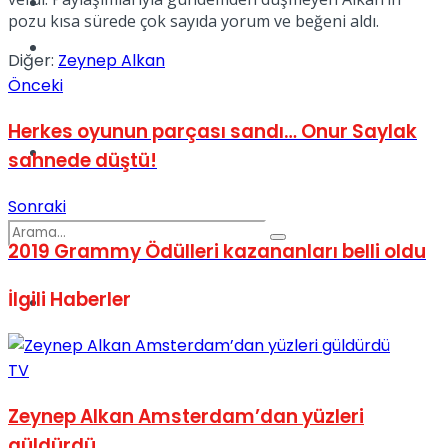
Kadınca
pozu kısa sürede çok sayıda yorum ve beğeni aldı.
Podcast
Diğer:
Zeynep Alkan
Önceki
Herkes oyunun parçası sandı… Onur Saylak
Dünya
sahnede düştü!
Sonraki
2019 Grammy Ödülleri kazananları belli oldu
İlgili
Haberler
Türkiye
No Result
TV
View All Result
Zeynep Alkan Amsterdam’dan yüzleri
güldürdü