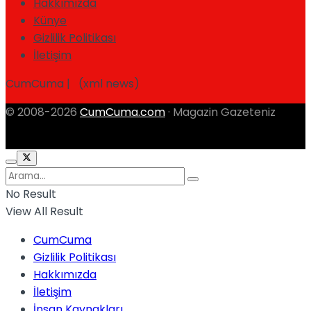
Hakkımızda
Künye
Gizlilik Politikası
İletişim
CumCuma | (xml news)
© 2008-2026
CumCuma.com
· Magazin Gazeteniz
No Result
View All Result
CumCuma
Gizlilik Politikası
Hakkımızda
İletişim
İnsan Kaynakları