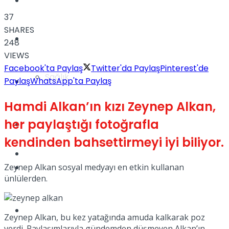
Yaşam
37
SHARES
Türkiye
248
VIEWS
Facebook'ta Paylaş
Twitter'da Paylaş
Pinterest'de
Sağlık
Paylaş
WhatsApp'ta Paylaş
Müzik
Hamdi Alkan’ın kızı Zeynep Alkan,
her paylaştığı fotoğrafla
Sinema
kendinden bahsettirmeyi iyi biliyor.
TV
Tatil
Zeynep Alkan sosyal medyayı en etkin kullanan
ünlülerden.
Spor
Zeynep Alkan, bu kez yatağında amuda kalkarak poz
verdi. Paylaşımlarıyla gündemden düşmeyen Alkan’ın