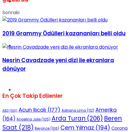
Müzik
Sonraki
2019 Grammy Ödülleri kazananları belli oldu
Sinema
Nesrin Cavadzade yeni dizi ile ekranlara
dönüyor
Tatil
En Çok Takip Edilenler
Acun Ilıcalı
(177)
Amerika
Adriana Lima
(112)
ABD
(100)
Beren
Arda Turan
(206)
(164)
Angelina Jolie
(105)
Saat
(218)
Cem Yılmaz
(194)
Corona
Beyonce
(106)