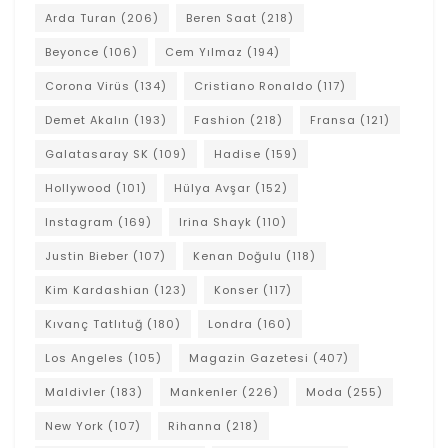
Arda Turan
(206)
Beren Saat
(218)
Beyonce
(106)
Cem Yılmaz
(194)
Corona Virüs
(134)
Cristiano Ronaldo
(117)
Demet Akalın
(193)
Fashion
(218)
Fransa
(121)
Galatasaray SK
(109)
Hadise
(159)
Hollywood
(101)
Hülya Avşar
(152)
Instagram
(169)
Irina Shayk
(110)
Justin Bieber
(107)
Kenan Doğulu
(118)
Kim Kardashian
(123)
Konser
(117)
Kıvanç Tatlıtuğ
(180)
Londra
(160)
Los Angeles
(105)
Magazin Gazetesi
(407)
Maldivler
(183)
Mankenler
(226)
Moda
(255)
New York
(107)
Rihanna
(218)