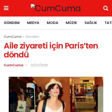
GÜNDEM
MEDYA
MODA
MÜZIK
SAĞLIK
TAT
CumCuma
Gündem
Aile ziyareti için Paris’ten
döndü
CumCuma
10/07/2018