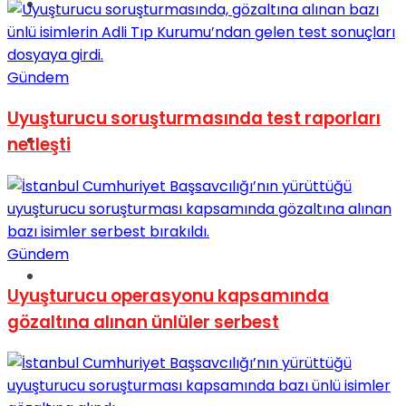
Müzik
Gündem
Uyuşturucu soruşturmasında test raporları
Sinema
netleşti
Gündem
Tatil
Uyuşturucu operasyonu kapsamında
gözaltına alınan ünlüler serbest