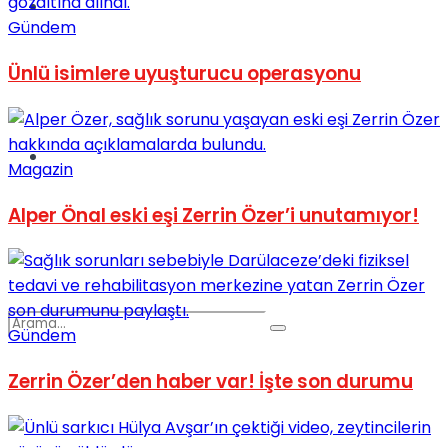
Spor
Gündem
Ünlü isimlere uyuşturucu operasyonu
Podcast
Magazin
Alper Önal eski eşi Zerrin Özer’i unutamıyor!
Gündem
Zerrin Özer’den haber var! İşte son durumu