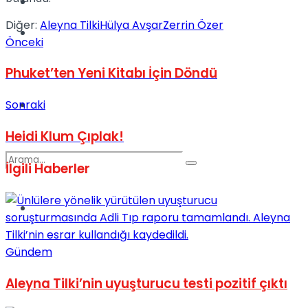
Kadınca
Diğer:
Aleyna Tilki
Hülya Avşar
Zerrin Özer
Podcast
Önceki
Phuket’ten Yeni Kitabı İçin Döndü
Sonraki
Dünya
Heidi Klum Çıplak!
İlgili
Haberler
Türkiye
No Result
Gündem
View All Result
Aleyna Tilki’nin uyuşturucu testi pozitif çıktı