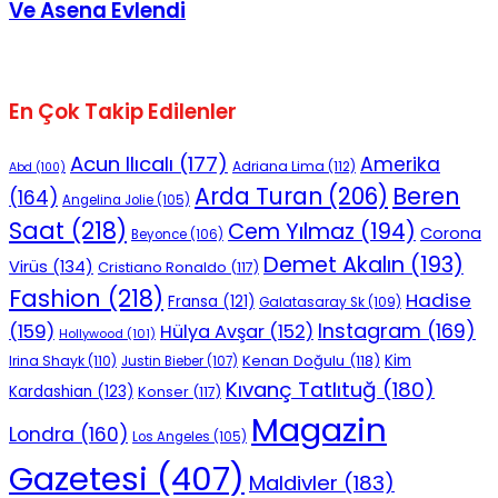
Ve Asena Evlendi
En Çok Takip Edilenler
Acun Ilıcalı
(177)
Amerika
Adriana Lima
(112)
Abd
(100)
Beren
Arda Turan
(206)
(164)
Angelina Jolie
(105)
Saat
(218)
Cem Yılmaz
(194)
Corona
Beyonce
(106)
Demet Akalın
(193)
Virüs
(134)
Cristiano Ronaldo
(117)
Fashion
(218)
Hadise
Fransa
(121)
Galatasaray Sk
(109)
Instagram
(169)
(159)
Hülya Avşar
(152)
Hollywood
(101)
Kenan Doğulu
(118)
Kim
Irina Shayk
(110)
Justin Bieber
(107)
Kıvanç Tatlıtuğ
(180)
Kardashian
(123)
Konser
(117)
Magazin
Londra
(160)
Los Angeles
(105)
Gazetesi
(407)
Maldivler
(183)