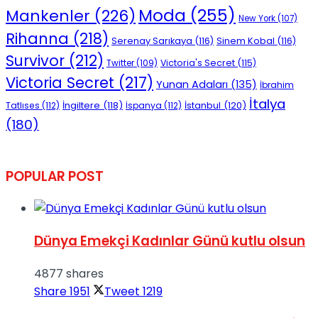
Moda
(255)
Mankenler
(226)
New York
(107)
Rihanna
(218)
Serenay Sarıkaya
(116)
Sinem Kobal
(116)
Survivor
(212)
Victoria's Secret
(115)
Twitter
(109)
Victoria Secret
(217)
Yunan Adaları
(135)
İbrahim
İtalya
İngiltere
(118)
İstanbul
(120)
Tatlıses
(112)
İspanya
(112)
(180)
POPULAR POST
Dünya Emekçi Kadınlar Günü kutlu olsun
4877 shares
Share
1951
Tweet
1219