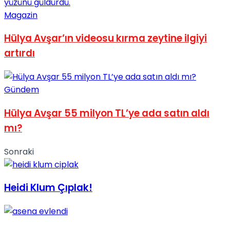
No Result
Magazin
Hülya Avşar’ın videosu kırma zeytine ilgiyi
artırdı
View All Result
Gündem
Hülya Avşar 55 milyon TL’ye ada satın aldı
mı?
Sonraki
Heidi Klum Çıplak!