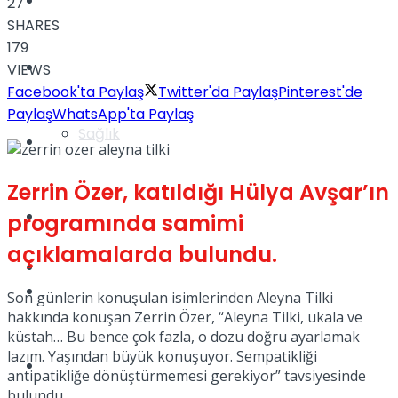
Yaşam
27
SHARES
179
Türkiye
VIEWS
Facebook'ta Paylaş
Twitter'da Paylaş
Pinterest'de
Paylaş
WhatsApp'ta Paylaş
Sağlık
Müzik
Zerrin Özer, katıldığı Hülya Avşar’ın
Sinema
programında samimi
açıklamalarda bulundu.
TV
Tatil
Son günlerin konuşulan isimlerinden Aleyna Tilki
hakkında konuşan Zerrin Özer, “Aleyna Tilki, ukala ve
küstah… Bu bence çok fazla, o dozu doğru ayarlamak
lazım. Yaşından büyük konuşuyor. Sempatikliği
Spor
antipatikliğe dönüştürmemesi gerekiyor” tavsiyesinde
bulundu.