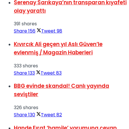
Serenay Sarıkaya’nın transparan kıyafeti
olay yarattı
391 shares
Share
156
Tweet
98
Kıvırcık Ali geçen yıl Aslı Güven’le
evlenmiş / Magazin Haberleri
333 shares
Share
133
Tweet
83
BBG evinde skandal! Canlı yayında
seviştiler
326 shares
Share
130
Tweet
82
Hande Fırat ‘hamile’ yorumuna cevap