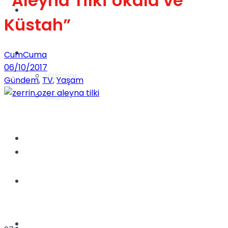
“Aleyna Tilki Ukala ve
Gündem
Küstah”
Yaşam
CumCuma
06/10/2017
Videolar
Gündem
,
TV
,
Yaşam
Sağlık
TV
Gündem
Kadınca
Dünya