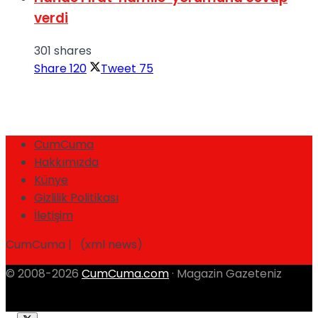
verdi
301 shares
Share
120
Tweet
75
CumCuma
Hakkımızda
Künye
Gizlilik Politikası
İletişim
CumCuma | (xml news)
© 2008-2026
CumCuma.com
· Magazin Gazeteniz