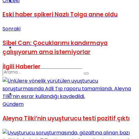
Önceki
Kadınca
Eski haber spikeri Nazlı Tolga anne oldu
Podcast
Sonraki
Sibel Can: Çocuklarımı kandırmaya
Dünya
çalışıyorum ama istemiyorlar
İlgili
Haberler
Türkiye
No Result
Gündem
Aleyna Tilki’nin uyuşturucu testi pozitif çıktı
View All Result