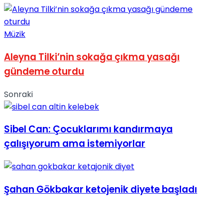
No Result
Müzik
Aleyna Tilki’nin sokağa çıkma yasağı
gündeme oturdu
View All Result
Sonraki
Sibel Can: Çocuklarımı kandırmaya
çalışıyorum ama istemiyorlar
Şahan Gökbakar ketojenik diyete başladı