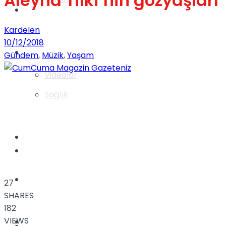
Aleyna Tilki’nin gözyaşları
Gündem
Kardelen
10/12/2018
Yaşam
Gündem
,
Müzik
,
Yaşam
Videolar
Sağlık
TV
Gündem
Kadınca
27
SHARES
182
VIEWS
Dünya