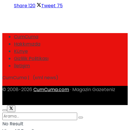
Share
120
Tweet
75
CumCuma
Hakkımızda
Künye
Gizlilik Politikası
İletişim
CumCuma | (xml news)
© 2008-2026
CumCuma.com
· Magazin Gazeteniz
No Result