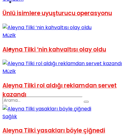
Spor
Ünlü isimlere uyuşturucu operasyonu
Müzik
Podcast
Aleyna Tilki ‘nin kahvaltısı olay oldu
Müzik
Aleyna Tilki rol aldığı reklamdan servet
kazandı
Sağlık
Aleyna Tilki yasakları böyle çiğnedi