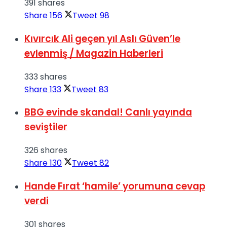
391 shares
Share
156
Tweet
98
Kıvırcık Ali geçen yıl Aslı Güven’le
evlenmiş / Magazin Haberleri
333 shares
Share
133
Tweet
83
BBG evinde skandal! Canlı yayında
seviştiler
326 shares
Share
130
Tweet
82
Hande Fırat ‘hamile’ yorumuna cevap
verdi
301 shares