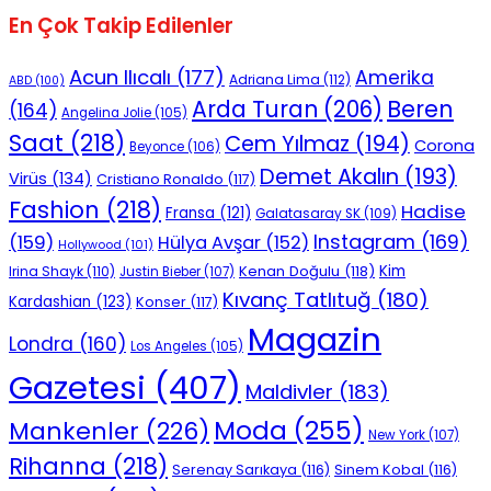
En Çok Takip Edilenler
Acun Ilıcalı
(177)
Amerika
Adriana Lima
(112)
ABD
(100)
Beren
Arda Turan
(206)
(164)
Angelina Jolie
(105)
Saat
(218)
Cem Yılmaz
(194)
Corona
Beyonce
(106)
Demet Akalın
(193)
Virüs
(134)
Cristiano Ronaldo
(117)
Fashion
(218)
Hadise
Fransa
(121)
Galatasaray SK
(109)
Instagram
(169)
(159)
Hülya Avşar
(152)
Hollywood
(101)
Kenan Doğulu
(118)
Kim
Irina Shayk
(110)
Justin Bieber
(107)
Kıvanç Tatlıtuğ
(180)
Kardashian
(123)
Konser
(117)
Magazin
Londra
(160)
Los Angeles
(105)
Gazetesi
(407)
Maldivler
(183)
Moda
(255)
Mankenler
(226)
New York
(107)
Rihanna
(218)
Serenay Sarıkaya
(116)
Sinem Kobal
(116)