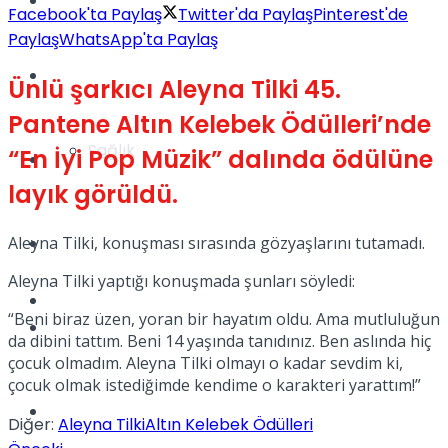
Yaşam
Facebook'ta Paylaş
Twitter'da Paylaş
Pinterest'de
Paylaş
WhatsApp'ta Paylaş
Türkiye
Ünlü şarkıcı Aleyna Tilki 45.
Pantene Altın Kelebek Ödülleri’nde
Sağlık
“En İyi Pop Müzik” dalında ödülüne
Müzik
layık görüldü.
Aleyna Tilki, konuşması sırasında gözyaşlarını tutamadı.
Sinema
Aleyna Tilki yaptığı konuşmada şunları söyledi:
TV
“Beni biraz üzen, yoran bir hayatım oldu. Ama mutluluğun
Tatil
da dibini tattım. Beni 14 yaşında tanıdınız. Ben aslında hiç
çocuk olmadım. Aleyna Tilki olmayı o kadar sevdim ki,
çocuk olmak istediğimde kendime o karakteri yarattım!”
Spor
Diğer:
Aleyna Tilki
Altın Kelebek Ödülleri