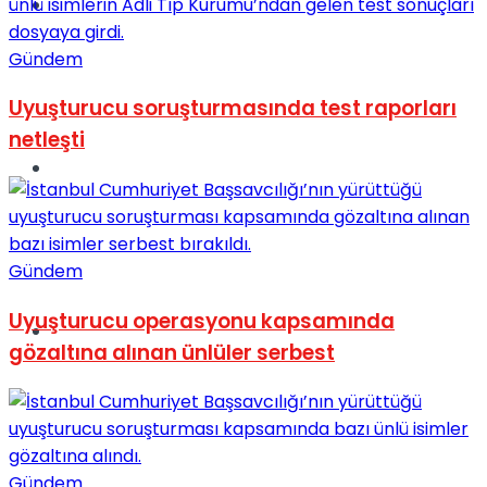
Müzik
Gündem
Uyuşturucu soruşturmasında test raporları
netleşti
Sinema
Gündem
Uyuşturucu operasyonu kapsamında
Tatil
gözaltına alınan ünlüler serbest
Gündem