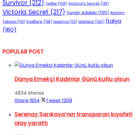
Survivor
(212)
Victoria's Secret
(115)
Twitter
(109)
Victoria Secret
(217)
Yunan Adaları
(135)
İbrahim
İtalya
İngiltere
(118)
İstanbul
(120)
Tatlıses
(112)
İspanya
(112)
(180)
POPULAR POST
Dünya Emekçi Kadınlar Günü kutlu olsun
4834 shares
Share
1934
Tweet
1209
Serenay Sarıkaya’nın transparan kıyafeti
olay yarattı