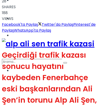
Türkiye
28
SHARES
188
Podcast
VIEWS
Facebook'ta Paylaş
Twitter'da Paylaş
Pinterest'de
Paylaş
WhatsApp'ta Paylaş
Müzik
Geçirdiği trafik kazası
sonucu hayatını
Sinema
kaybeden Fenerbahçe
No Result
eski başkanlarından Ali
Şen’in torunu Alp Ali Şen,
View All Result