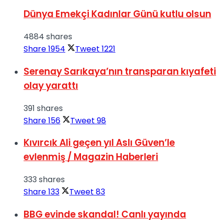
Dünya Emekçi Kadınlar Günü kutlu olsun
4884 shares
Share
1954
Tweet
1221
Serenay Sarıkaya’nın transparan kıyafeti
olay yarattı
391 shares
Share
156
Tweet
98
Kıvırcık Ali geçen yıl Aslı Güven’le
evlenmiş / Magazin Haberleri
333 shares
Share
133
Tweet
83
BBG evinde skandal! Canlı yayında