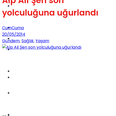
Alp Ali Şen son
Dünya
yolculuğuna uğurlandı
Türkiye
CumCuma
20/05/2014
Kadınca
Gündem
,
Sağlık
,
Yaşam
Müzik
Sinema
Dünya
Tatil
Spor