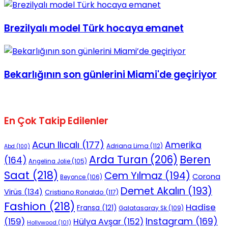
Brezilyalı model Türk hocaya emanet
Bekarlığının son günlerini Miami'de geçiriyor
En Çok Takip Edilenler
Acun Ilıcalı
(177)
Amerika
Adriana Lima
(112)
Abd
(100)
Beren
Arda Turan
(206)
(164)
Angelina Jolie
(105)
Saat
(218)
Cem Yılmaz
(194)
Corona
Beyonce
(106)
Demet Akalın
(193)
Virüs
(134)
Cristiano Ronaldo
(117)
Fashion
(218)
Hadise
Fransa
(121)
Galatasaray Sk
(109)
Instagram
(169)
(159)
Hülya Avşar
(152)
Hollywood
(101)