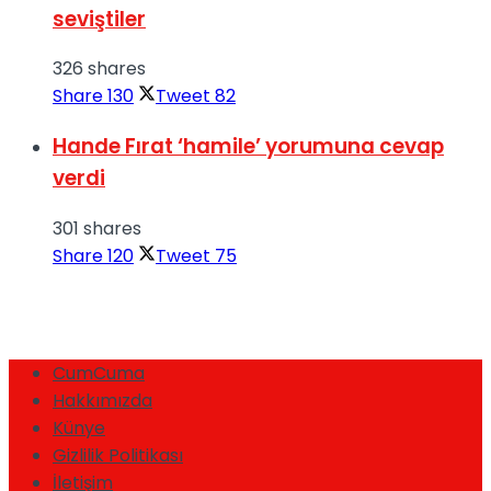
seviştiler
326 shares
Share
130
Tweet
82
Hande Fırat ‘hamile’ yorumuna cevap
verdi
301 shares
Share
120
Tweet
75
CumCuma
Hakkımızda
Künye
Gizlilik Politikası
İletişim