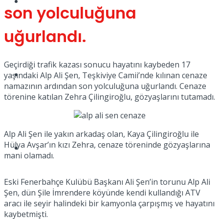
Tatil
son yolculuğuna
uğurlandı.
Geçirdiği trafik kazası sonucu hayatını kaybeden 17
Spor
yaşındaki Alp Ali Şen, Teşkiviye Camii’nde kılınan cenaze
namazının ardından son yolculuğuna uğurlandı. Cenaze
törenine katılan Zehra Çilingiroğlu, gözyaşlarını tutamadı.
Alp Ali Şen ile yakın arkadaş olan, Kaya Çilingiroğlu ile
Hülya Avşar’ın kızı Zehra, cenaze töreninde gözyaşlarına
Podcast
mani olamadı.
Eski Fenerbahçe Kulübü Başkanı Ali Şen’in torunu Alp Ali
Şen, dün Şile İmrendere köyünde kendi kullandığı ATV
aracı ile seyir halindeki bir kamyonla çarpışmış ve hayatını
kaybetmişti.