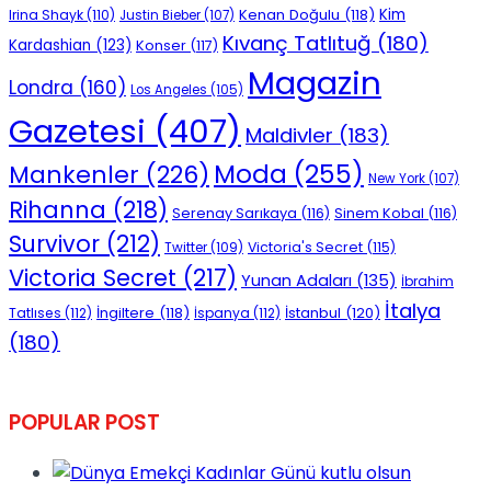
Kenan Doğulu
(118)
Kim
Irina Shayk
(110)
Justin Bieber
(107)
Kıvanç Tatlıtuğ
(180)
Kardashian
(123)
Konser
(117)
Magazin
Londra
(160)
Los Angeles
(105)
Gazetesi
(407)
Maldivler
(183)
Moda
(255)
Mankenler
(226)
New York
(107)
Rihanna
(218)
Serenay Sarıkaya
(116)
Sinem Kobal
(116)
Survivor
(212)
Victoria's Secret
(115)
Twitter
(109)
Victoria Secret
(217)
Yunan Adaları
(135)
İbrahim
İtalya
İngiltere
(118)
İstanbul
(120)
Tatlıses
(112)
İspanya
(112)
(180)
POPULAR POST