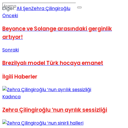
Diğer:
Ali Şen
Zehra Çilingiroğlu
Önceki
Beyonce ve Solange arasındaki gerginlik
artıyor!
No Result
Sonraki
Brezilyalı model Türk hocaya emanet
İlgili
Haberler
View All Result
Kadınca
Zehra Çilingiroğlu ‘nun ayrılık sessizliği