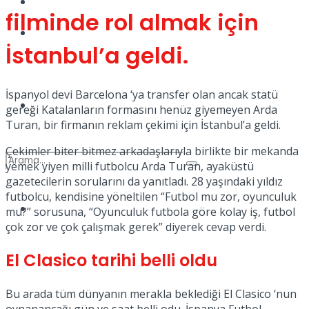
Kadınca
filminde rol almak için
Podcast
İstanbul’a geldi.
İspanyol devi Barcelona ‘ya transfer olan ancak statü
Dünya
gereği Katalanların formasını henüz giyemeyen Arda
Turan, bir firmanın reklam çekimi için İstanbul’a geldi.
Çekimler biter bitmez arkadaşlarıyla birlikte bir mekanda
yemek yiyen milli futbolcu Arda Turan, ayaküstü
gazetecilerin sorularını da yanıtladı. 28 yaşındaki yıldız
futbolcu, kendisine yöneltilen “Futbol mu zor, oyunculuk
Türkiye
mu?” sorusuna, “Oyunculuk futbola göre kolay iş, futbol
No Result
çok zor ve çok çalışmak gerek” diyerek cevap verdi.
El Clasico tarihi belli oldu
View All Result
Bu arada tüm dünyanın merakla beklediği El Clasico ‘nun