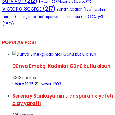
Survivor
(212)
Victoria's Secret
(115)
Twitter
(109)
Victoria Secret
(217)
Yunan Adaları
(135)
İbrahim
İtalya
İngiltere
(118)
İstanbul
(120)
Tatlıses
(112)
İspanya
(112)
(180)
POPULAR POST
Dünya Emekçi Kadınlar Günü kutlu olsun
4813 shares
Share
1925
Tweet
1203
Serenay Sarıkaya’nın transparan kıyafeti
olay yarattı