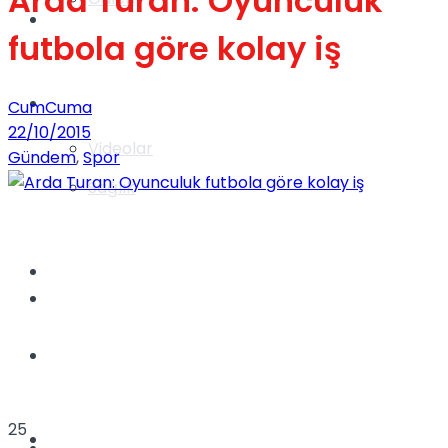
Arda Turan: Oyunculuk
Gündem
futbola göre kolay iş
Yaşam
CumCuma
22/10/2015
Videolar
Gündem
,
Spor
Sağlık
TV
Gündem
Kadınca
25
Dünya