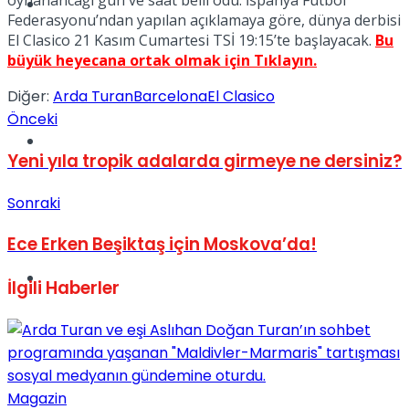
oynanancağı gün ve saat belli odu. İspanya Futbol
Müzik
Federasyonu’ndan yapılan açıklamaya göre, dünya derbisi
El Clasico 21 Kasım Cumartesi TSİ 19:15’te başlayacak.
Bu
büyük heyecana ortak olmak için Tıklayın.
Diğer:
Arda Turan
Barcelona
El Clasico
Önceki
Sinema
Yeni yıla tropik adalarda girmeye ne dersiniz?
Sonraki
Ece Erken Beşiktaş için Moskova’da!
Tatil
İlgili
Haberler
Magazin