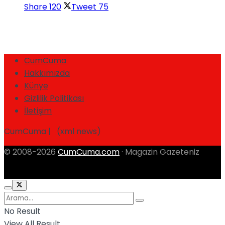
Share
120
Tweet
75
CumCuma
Hakkımızda
Künye
Gizlilik Politikası
İletişim
CumCuma | (xml news)
© 2008-2026
CumCuma.com
· Magazin Gazeteniz
No Result
View All Result