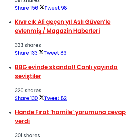
391 shares
Share
156
Tweet
98
Kıvırcık Ali geçen yıl Aslı Güven’le
evlenmiş / Magazin Haberleri
333 shares
Share
133
Tweet
83
BBG evinde skandal! Canlı yayında
seviştiler
326 shares
Share
130
Tweet
82
Hande Fırat ‘hamile’ yorumuna cevap
verdi
301 shares