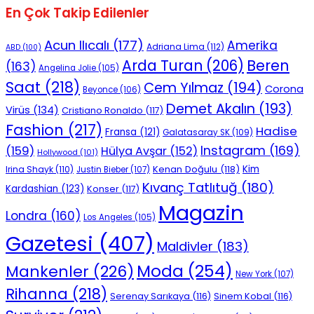
En Çok Takip Edilenler
Acun Ilıcalı
(177)
Amerika
Adriana Lima
(112)
ABD
(100)
Beren
Arda Turan
(206)
(163)
Angelina Jolie
(105)
Saat
(218)
Cem Yılmaz
(194)
Corona
Beyonce
(106)
Demet Akalın
(193)
Virüs
(134)
Cristiano Ronaldo
(117)
Fashion
(217)
Hadise
Fransa
(121)
Galatasaray SK
(109)
Instagram
(169)
(159)
Hülya Avşar
(152)
Hollywood
(101)
Kenan Doğulu
(118)
Kim
Irina Shayk
(110)
Justin Bieber
(107)
Kıvanç Tatlıtuğ
(180)
Kardashian
(123)
Konser
(117)
Magazin
Londra
(160)
Los Angeles
(105)
Gazetesi
(407)
Maldivler
(183)
Moda
(254)
Mankenler
(226)
New York
(107)
Rihanna
(218)
Serenay Sarıkaya
(116)
Sinem Kobal
(116)