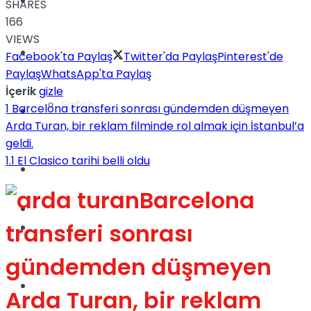
Yaşam
SHARES
166
VIEWS
Türkiye
Facebook'ta Paylaş
Twitter'da Paylaş
Pinterest'de
Paylaş
WhatsApp'ta Paylaş
İçerik
gizle
Sağlık
1
Barcelona transferi sonrası gündemden düşmeyen
Müzik
Arda Turan, bir reklam filminde rol almak için İstanbul’a
geldi.
1.1
El Clasico tarihi belli oldu
Sinema
Barcelona
TV
transferi sonrası
Tatil
gündemden düşmeyen
Spor
Arda Turan, bir reklam