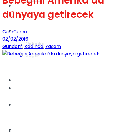
Bebeğini Amerika’da
Gündem
dünyaya getirecek
Yaşam
CumCuma
02/02/2016
Videolar
Gündem
,
Kadınca
,
Yaşam
Sağlık
TV
Gündem
Kadınca
Dünya