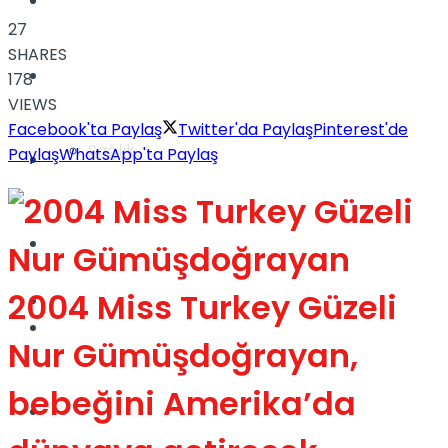
Yaşam
27
SHARES
Türkiye
178
VIEWS
Facebook'ta Paylaş
Twitter'da Paylaş
Pinterest'de
Sağlık
Paylaş
WhatsApp'ta Paylaş
Müzik
Sinema
2004 Miss Turkey Güzeli
TV
Tatil
Nur Gümüşdoğrayan,
bebeğini Amerika’da
Spor