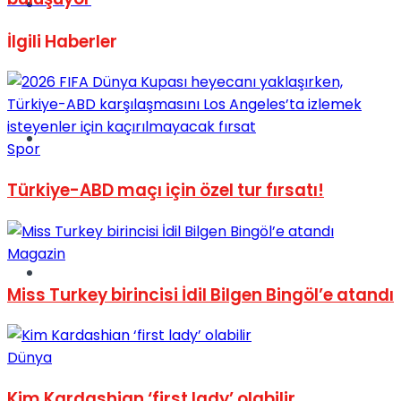
Müzik
İlgili
Haberler
Sinema
Spor
Türkiye-ABD maçı için özel tur fırsatı!
Magazin
Tatil
Miss Turkey birincisi İdil Bilgen Bingöl’e atandı
Dünya
Kim Kardashian ‘first lady’ olabilir