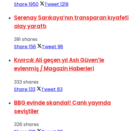
Share
1950
Tweet
1219
Serenay Sarıkaya’nın transparan kıyafeti
olay yarattı
391 shares
Share
156
Tweet
98
Kıvırcık Ali geçen yıl Aslı Güven’le
evlenmiş / Magazin Haberleri
333 shares
Share
133
Tweet
83
BBG evinde skandal! Canlı yayında
seviştiler
326 shares