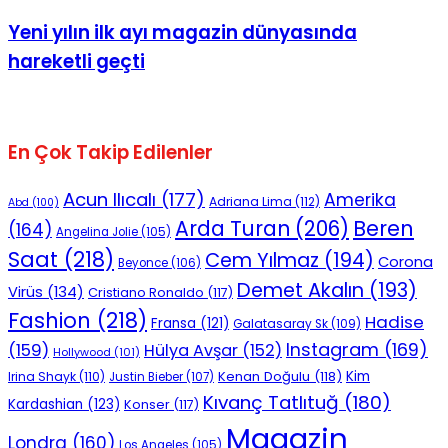
Yeni yılın ilk ayı magazin dünyasında
hareketli geçti
En Çok Takip Edilenler
Acun Ilıcalı
(177)
Amerika
Adriana Lima
(112)
Abd
(100)
Beren
Arda Turan
(206)
(164)
Angelina Jolie
(105)
Saat
(218)
Cem Yılmaz
(194)
Corona
Beyonce
(106)
Demet Akalın
(193)
Virüs
(134)
Cristiano Ronaldo
(117)
Fashion
(218)
Hadise
Fransa
(121)
Galatasaray Sk
(109)
Instagram
(169)
(159)
Hülya Avşar
(152)
Hollywood
(101)
Kenan Doğulu
(118)
Kim
Irina Shayk
(110)
Justin Bieber
(107)
Kıvanç Tatlıtuğ
(180)
Kardashian
(123)
Konser
(117)
Magazin
Londra
(160)
Los Angeles
(105)