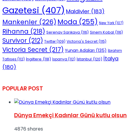
Gazetesi
(407)
Maldivler
(183)
Moda
(255)
Mankenler
(226)
New York
(107)
Rihanna
(218)
Serenay Sarıkaya
(116)
Sinem Kobal
(116)
Survivor
(212)
Victoria's Secret
(115)
Twitter
(109)
Victoria Secret
(217)
Yunan Adaları
(135)
İbrahim
İtalya
İngiltere
(118)
İstanbul
(120)
Tatlıses
(112)
İspanya
(112)
(180)
POPULAR POST
Dünya Emekçi Kadınlar Günü kutlu olsun
4876 shares