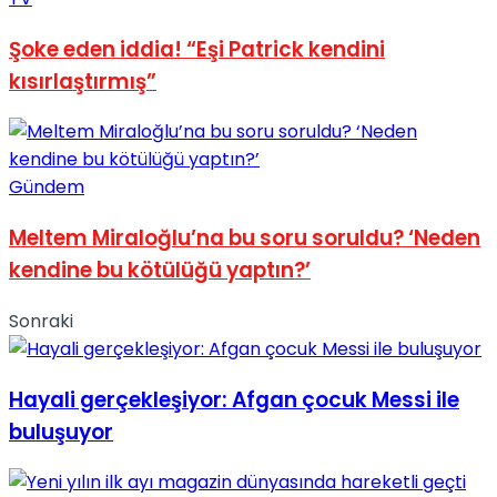
No Result
Şoke eden iddia! “Eşi Patrick kendini
kısırlaştırmış”
Gündem
View All Result
Meltem Miraloğlu’na bu soru soruldu? ‘Neden
kendine bu kötülüğü yaptın?’
Sonraki
Hayali gerçekleşiyor: Afgan çocuk Messi ile
buluşuyor