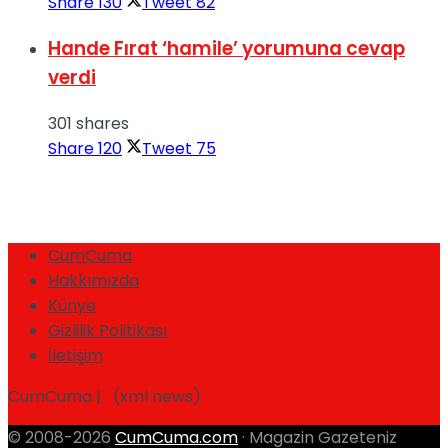
Share
130
Tweet
82
Hande Fırat ‘hamile’ yorumuna cevap
verdi
301 shares
Share
120
Tweet
75
CumCuma
Hakkımızda
Künye
Gizlilik Politikası
İletişim
CumCuma | (xml news)
© 2008-2026
CumCuma.com
· Magazin Gazeteniz