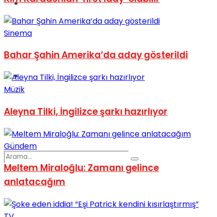
Spor
Sinema
Bahar Şahin Amerika’da aday gösterildi
Podcast
Müzik
Aleyna Tilki, İngilizce şarkı hazırlıyor
Gündem
Meltem Miraloğlu: Zamanı gelince
anlatacağım
TV