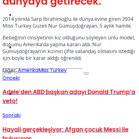
dünyaya getirecek.
Kadınca
Podcast
2014 yılında Sarp İbrahimoğlu ile dünya evine giren 2004
Miss Turkey Güzeli Nur Gümüşdoğrayan, 5 aylık hamile.
Bebeğinin cinsiyetinin kız olduğunu söyleyen ünlü model,
doğumu Amerika’da yapma kararı aldı. Nur
Dünya
Gümüşdoğrayan’ın kızının çifte vatandaş olmasını istediği
için böyle bir karar aldığı öğrenildi.
Diğer:
Amerika
Miss Turkey
Önceki
Adele’den ABD başkan adayı Donald Trump’a
Türkiye
No Result
veto!
Sonraki
View All Result
Hayali gerçekleşiyor: Afgan çocuk Messi ile
buluşuyor