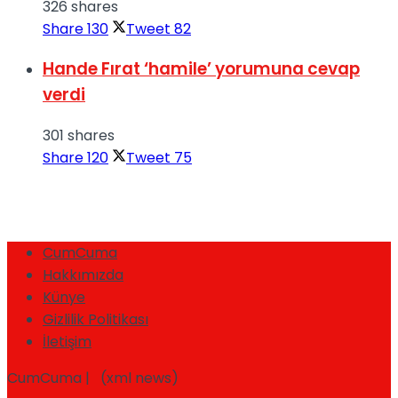
326 shares
Share
130
Tweet
82
Hande Fırat ‘hamile’ yorumuna cevap
verdi
301 shares
Share
120
Tweet
75
CumCuma
Hakkımızda
Künye
Gizlilik Politikası
İletişim
CumCuma | (xml news)