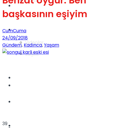
Behzat Uygur: Ben
Gündem
başkasının eşiyim
Yaşam
CumCuma
24/09/2018
Videolar
Gündem
,
Kadınca
,
Yaşam
Sağlık
TV
Gündem
Kadınca
39
Dünya