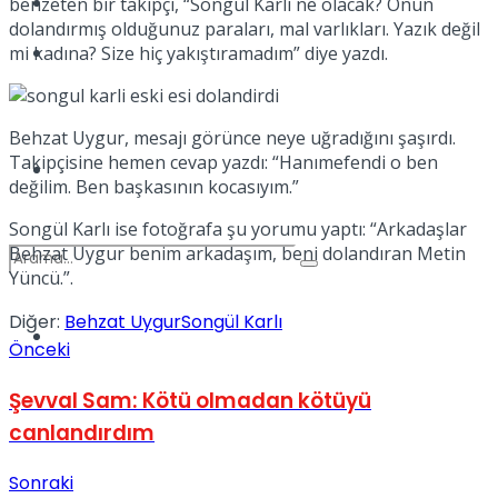
Kadınca
benzeten bir takipçi, “Songül Karlı ne olacak? Onun
dolandırmış olduğunuz paraları, mal varlıkları. Yazık değil
Podcast
mi kadına? Size hiç yakıştıramadım” diye yazdı.
Behzat Uygur, mesajı görünce neye uğradığını şaşırdı.
Takipçisine hemen cevap yazdı: “Hanımefendi o ben
Dünya
değilim. Ben başkasının kocasıyım.”
Songül Karlı ise fotoğrafa şu yorumu yaptı: “Arkadaşlar
Behzat Uygur benim arkadaşım, beni dolandıran Metin
Yüncü.”.
Diğer:
Behzat Uygur
Songül Karlı
Türkiye
Önceki
No Result
Şevval Sam: Kötü olmadan kötüyü
canlandırdım
View All Result
Sonraki