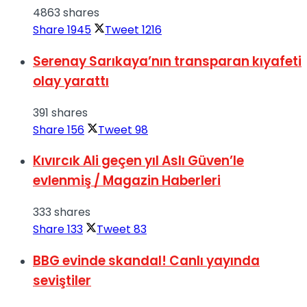
4863 shares
Share
1945
Tweet
1216
Serenay Sarıkaya’nın transparan kıyafeti
olay yarattı
391 shares
Share
156
Tweet
98
Kıvırcık Ali geçen yıl Aslı Güven’le
evlenmiş / Magazin Haberleri
333 shares
Share
133
Tweet
83
BBG evinde skandal! Canlı yayında
seviştiler