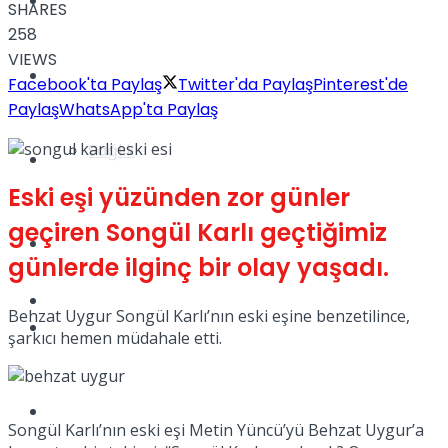
Yaşam
SHARES
258
VIEWS
Türkiye
Facebook'ta Paylaş
Twitter'da Paylaş
Pinterest'de
Paylaş
WhatsApp'ta Paylaş
Sağlık
Müzik
Eski eşi yüzünden zor günler
geçiren Songül Karlı geçtiğimiz
Sinema
günlerde ilginç bir olay yaşadı.
TV
Behzat Uygur Songül Karlı’nın eski eşine benzetilince,
Tatil
şarkıcı hemen müdahale etti.
Spor
Songül Karlı’nın eski eşi Metin Yüncü’yü Behzat Uygur’a