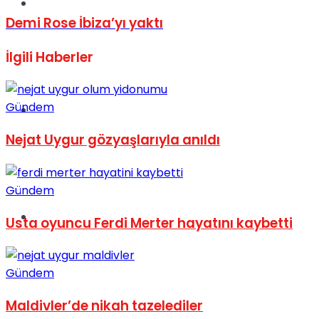
Müzik
Demi Rose İbiza’yı yaktı
İlgili
Haberler
Gündem
Sinema
Nejat Uygur gözyaşlarıyla anıldı
Gündem
Tatil
Usta oyuncu Ferdi Merter hayatını kaybetti
Gündem
Maldivler’de nikah tazelediler