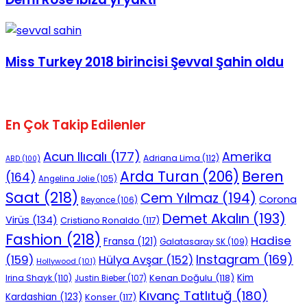
No Result
Miss Turkey 2018 birincisi Şevval Şahin oldu
View All Result
En Çok Takip Edilenler
Acun Ilıcalı
(177)
Amerika
Adriana Lima
(112)
ABD
(100)
Beren
Arda Turan
(206)
(164)
Angelina Jolie
(105)
Saat
(218)
Cem Yılmaz
(194)
Corona
Beyonce
(106)
Demet Akalın
(193)
Virüs
(134)
Cristiano Ronaldo
(117)
Fashion
(218)
Hadise
Fransa
(121)
Galatasaray SK
(109)
Instagram
(169)
(159)
Hülya Avşar
(152)
Hollywood
(101)
Kenan Doğulu
(118)
Kim
Irina Shayk
(110)
Justin Bieber
(107)
Kıvanç Tatlıtuğ
(180)
Kardashian
(123)
Konser
(117)