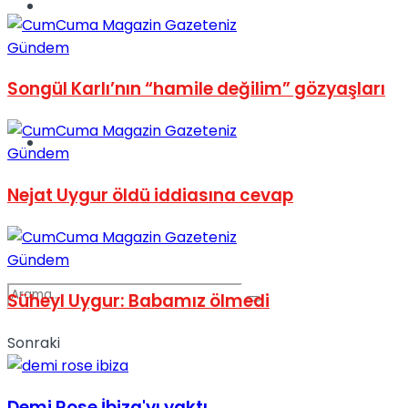
Spor
Gündem
Songül Karlı’nın “hamile değilim” gözyaşları
Podcast
Gündem
Nejat Uygur öldü iddiasına cevap
Gündem
Süheyl Uygur: Babamız ölmedi
Sonraki
Demi Rose İbiza'yı yaktı