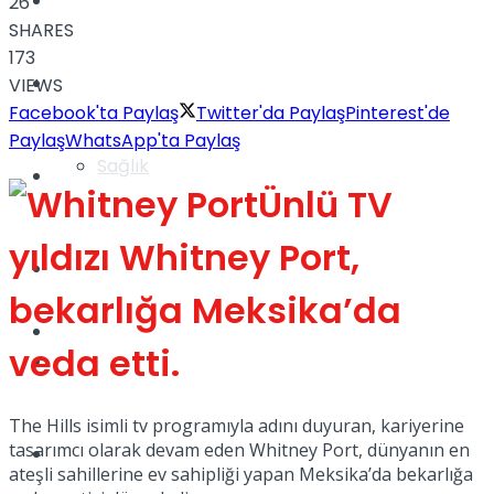
Yaşam
26
SHARES
173
Türkiye
VIEWS
Facebook'ta Paylaş
Twitter'da Paylaş
Pinterest'de
Paylaş
WhatsApp'ta Paylaş
Sağlık
Müzik
Ünlü TV
yıldızı Whitney Port,
Sinema
bekarlığa Meksika’da
TV
veda etti.
Tatil
The Hills isimli tv programıyla adını duyuran, kariyerine
tasarımcı olarak devam eden Whitney Port, dünyanın en
Spor
ateşli sahillerine ev sahipliği yapan Meksika’da bekarlığa