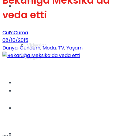
Bekarlığa Meksika’da
Gündem
veda etti
Yaşam
CumCuma
08/10/2015
Videolar
Dünya
,
Gündem
,
Moda
,
TV
,
Yaşam
Sağlık
TV
Gündem
Kadınca
Dünya