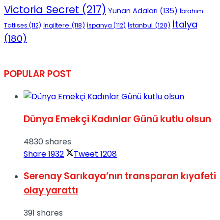
Victoria Secret
(217)
Yunan Adaları
(135)
No Result
İbrahim
İtalya
İngiltere
(118)
İstanbul
(120)
Tatlıses
(112)
İspanya
(112)
(180)
POPULAR POST
View All Result
Dünya Emekçi Kadınlar Günü kutlu olsun
4830 shares
Share
1932
Tweet
1208
Serenay Sarıkaya’nın transparan kıyafeti
olay yarattı
391 shares