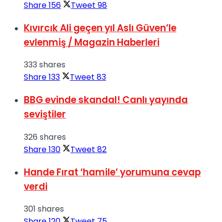
Share
156
Tweet
98
Kıvırcık Ali geçen yıl Aslı Güven’le
evlenmiş / Magazin Haberleri
333 shares
Share
133
Tweet
83
BBG evinde skandal! Canlı yayında
seviştiler
326 shares
Share
130
Tweet
82
Hande Fırat ‘hamile’ yorumuna cevap
verdi
301 shares
Share
120
Tweet
75