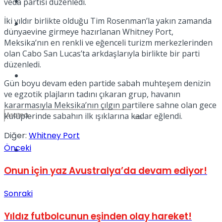
Kadınca
veda partisi düzenledi.
İki yıldır birlikte olduğu Tim Rosenman’la yakın zamanda
Podcast
dünyaevine girmeye hazırlanan Whitney Port,
Meksika’nın en renkli ve eğenceli turizm merkezlerinden
olan Cabo San Lucas’ta arkdaşlarıyla birlikte bir parti
düzenledi.
Dünya
Gün boyu devam eden partide sabah muhteşem denizin
ve egzotik plajların tadını çıkaran grup, havanın
kararmasıyla Meksika’nın çılgın partilere sahne olan gece
kulüplerinde sabahın ilk ışıklarına kadar eğlendi.
Diğer:
Whitney Port
Önceki
Türkiye
No Result
Onun için yaz Avustralya’da devam ediyor!
Sonraki
View All Result
Yıldız futbolcunun eşinden olay hareket!