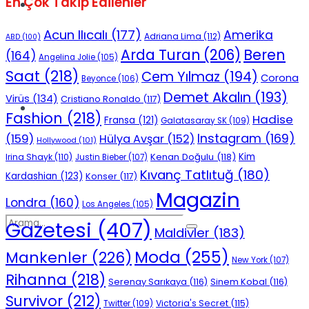
En Çok Takip Edilenler
Spor
Acun Ilıcalı
(177)
Amerika
Adriana Lima
(112)
ABD
(100)
Beren
Arda Turan
(206)
(164)
Angelina Jolie
(105)
Saat
(218)
Cem Yılmaz
(194)
Corona
Beyonce
(106)
Demet Akalın
(193)
Virüs
(134)
Cristiano Ronaldo
(117)
Podcast
Fashion
(218)
Hadise
Fransa
(121)
Galatasaray SK
(109)
Instagram
(169)
(159)
Hülya Avşar
(152)
Hollywood
(101)
Kenan Doğulu
(118)
Kim
Irina Shayk
(110)
Justin Bieber
(107)
Kıvanç Tatlıtuğ
(180)
Kardashian
(123)
Konser
(117)
Magazin
Londra
(160)
Los Angeles
(105)
Gazetesi
(407)
Maldivler
(183)
Moda
(255)
Mankenler
(226)
New York
(107)
Rihanna
(218)
Serenay Sarıkaya
(116)
Sinem Kobal
(116)
Survivor
(212)
Victoria's Secret
(115)
Twitter
(109)