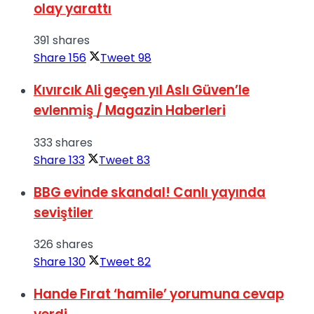
olay yarattı
391 shares
Share
156
Tweet
98
Kıvırcık Ali geçen yıl Aslı Güven’le
evlenmiş / Magazin Haberleri
333 shares
Share
133
Tweet
83
BBG evinde skandal! Canlı yayında
seviştiler
326 shares
Share
130
Tweet
82
Hande Fırat ‘hamile’ yorumuna cevap