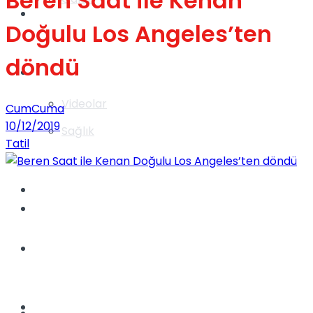
Beren Saat ile Kenan
Gündem
Doğulu Los Angeles’ten
döndü
Yaşam
Videolar
CumCuma
10/12/2019
Sağlık
Tatil
TV
Gündem
Kadınca
Dünya