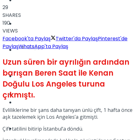
Yaşam
29
SHARES
190
Türkiye
VIEWS
Facebook'ta Paylaş
Twitter'da Paylaş
Pinterest'de
Paylaş
WhatsApp'ta Paylaş
Sağlık
Müzik
Uzun süren bir ayrılığın ardından
barışan Beren Saat ile Kenan
Sinema
Doğulu Los Angeles turuna
çıkmıştı.
TV
Tatil
Evliliklerine bir şans daha tanıyan ünlü çift, 1 hafta önce
aşk tazelemek için Los Angeles’a gitmişti.
Spor
Çift tatilini bitirip İstanbul’a döndü.