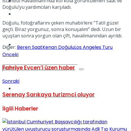
İstanbul Havalimanı’nda kol kola görüntülenen Saat ve
Kadınca
Doğulu’yu yardımcıları karşıladı.
Podcast
Doğulu, fotoğraflarını çeken muhabirlere “Tatil güzel
geçti. Biraz yorgunuz, sonra konuşalım” dedi. Uzun bir
uçuştan sonra yorgun olan çift, havalimanından ayrıldı.
Dünya
Diğer:
Beren Saat
Kenan Doğulu
Los Angeles Turu
Önceki
Fahriye Evcen’i üzen haber
Sonraki
Türkiye
No Result
Serenay Sarıkaya turizmci oluyor
İlgili
Haberler
View All Result