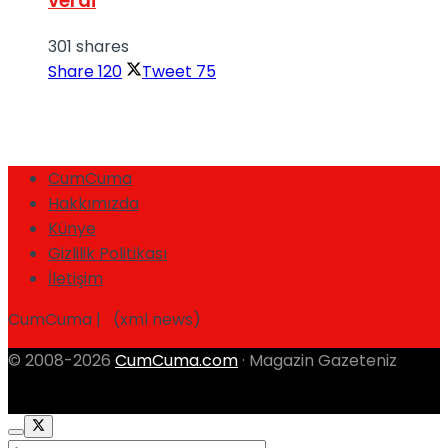
verdi
301 shares
Share
120
Tweet
75
CumCuma
Hakkımızda
Künye
Gizlilik Politikası
İletişim
CumCuma | (xml news)
© 2008-2026
CumCuma.com
· Magazin Gazeteniz