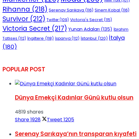
New York
(107)
Rihanna
(218)
Serenay Sarıkaya
(116)
Sinem Kobal
(116)
Survivor
(212)
Victoria's Secret
(115)
Twitter
(109)
Victoria Secret
(217)
Yunan Adaları
(135)
İbrahim
İtalya
İngiltere
(118)
İstanbul
(120)
Tatlıses
(112)
İspanya
(112)
(180)
POPULAR POST
Dünya Emekçi Kadınlar Günü kutlu olsun
4819 shares
Share
1928
Tweet
1205
Serenay Sarıkaya’nın transparan kıyafeti