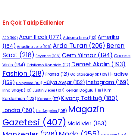
En Çok Takip Edilenler
Acun Ilıcalı
(177)
Amerika
Adriana Lima
(112)
ABD
(100)
Beren
Arda Turan
(206)
(164)
Angelina Jolie
(105)
Saat
(218)
Cem Yılmaz
(194)
Corona
Beyonce
(106)
Demet Akalın
(193)
Virüs
(134)
Cristiano Ronaldo
(117)
Fashion
(218)
Hadise
Fransa
(121)
Galatasaray SK
(109)
Instagram
(169)
(159)
Hülya Avşar
(152)
Hollywood
(101)
Kenan Doğulu
(118)
Kim
Irina Shayk
(110)
Justin Bieber
(107)
Kıvanç Tatlıtuğ
(180)
Kardashian
(123)
Konser
(117)
Magazin
Londra
(160)
Los Angeles
(105)
Gazetesi
(407)
Maldivler
(183)
Moda
(255)
Mankenler
(226)