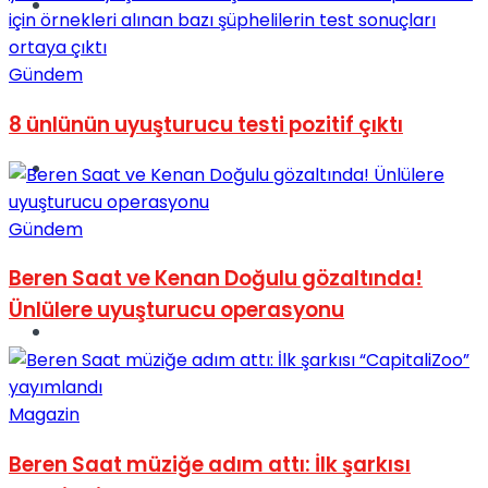
Müzik
Gündem
8 ünlünün uyuşturucu testi pozitif çıktı
Sinema
Gündem
Beren Saat ve Kenan Doğulu gözaltında!
Ünlülere uyuşturucu operasyonu
Tatil
Magazin
Beren Saat müziğe adım attı: İlk şarkısı