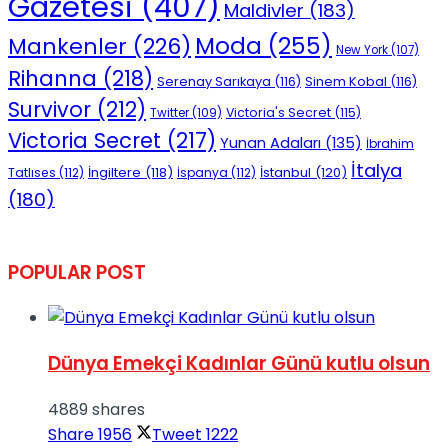
Gazetesi
(407)
Maldivler
(183)
Moda
(255)
Mankenler
(226)
New York
(107)
Rihanna
(218)
Serenay Sarıkaya
(116)
Sinem Kobal
(116)
Survivor
(212)
Victoria's Secret
(115)
Twitter
(109)
Victoria Secret
(217)
Yunan Adaları
(135)
İbrahim
İtalya
İngiltere
(118)
İstanbul
(120)
Tatlıses
(112)
İspanya
(112)
(180)
POPULAR POST
Dünya Emekçi Kadınlar Günü kutlu olsun
4889 shares
Share
1956
Tweet
1222