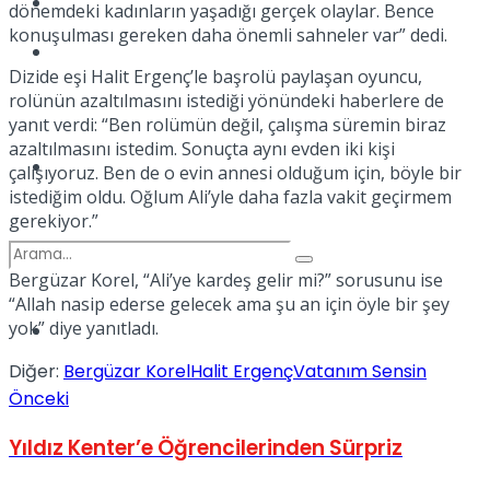
Kadınca
dönemdeki kadınların yaşadığı gerçek olaylar. Bence
konuşulması gereken daha önemli sahneler var” dedi.
Podcast
Dizide eşi Halit Ergenç’le başrolü paylaşan oyuncu,
rolünün azaltılmasını istediği yönündeki haberlere de
yanıt verdi: “Ben rolümün değil, çalışma süremin biraz
azaltılmasını istedim. Sonuçta aynı evden iki kişi
Dünya
çalışıyoruz. Ben de o evin annesi olduğum için, böyle bir
istediğim oldu. Oğlum Ali’yle daha fazla vakit geçirmem
gerekiyor.”
Bergüzar Korel, “Ali’ye kardeş gelir mi?” sorusunu ise
“Allah nasip ederse gelecek ama şu an için öyle bir şey
yok” diye yanıtladı.
Türkiye
No Result
Diğer:
Bergüzar Korel
Halit Ergenç
Vatanım Sensin
Önceki
View All Result
Yıldız Kenter’e Öğrencilerinden Sürpriz