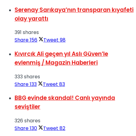
Serenay Sarıkaya’nın transparan kıyafeti
olay yarattı
391 shares
Share
156
Tweet
98
Kıvırcık Ali geçen yıl Aslı Güven’le
evlenmiş / Magazin Haberleri
333 shares
Share
133
Tweet
83
BBG evinde skandal! Canlı yayında
seviştiler
326 shares
Share
130
Tweet
82