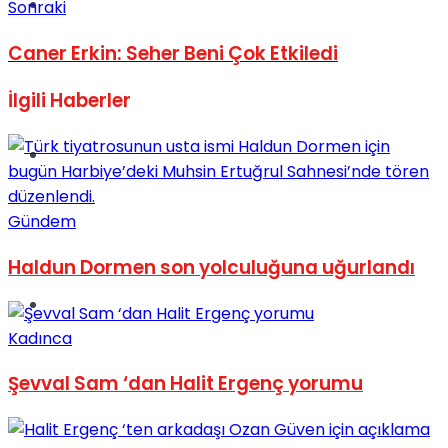
Müzik
Sonraki
Caner Erkin: Seher Beni Çok Etkiledi
İlgili
Haberler
Sinema
Gündem
Haldun Dormen son yolculuğuna uğurlandı
Tatil
Kadınca
Şevval Sam ‘dan Halit Ergenç yorumu