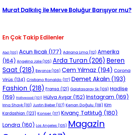
Murat Dalkılıç ile Merve Boluğur Barışıyor mu?
En Çok Takip Edilenler
Acun Ilıcalı
(177)
Amerika
Adriana Lima
(112)
Abd
(100)
Beren
Arda Turan
(206)
(164)
Angelina Jolie
(105)
Saat
(218)
Cem Yılmaz
(194)
Corona
Beyonce
(106)
Demet Akalın
(193)
Virüs
(134)
Cristiano Ronaldo
(117)
Fashion
(218)
Hadise
Fransa
(121)
Galatasaray Sk
(109)
Instagram
(169)
(159)
Hülya Avşar
(152)
Hollywood
(101)
Kenan Doğulu
(118)
Kim
Irina Shayk
(110)
Justin Bieber
(107)
Kıvanç Tatlıtuğ
(180)
Kardashian
(123)
Konser
(117)
Magazin
Londra
(160)
Los Angeles
(105)