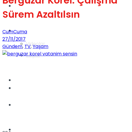
Bergüzar Korel: Çalışma
Gündem
Sürem Azaltılsın
Yaşam
CumCuma
27/11/2017
Videolar
Gündem
,
TV
,
Yaşam
Sağlık
TV
Gündem
Kadınca
Dünya