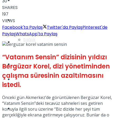
Yaşam
30
SHARES
197
Türkiye
VIEWS
Facebook'ta Paylaş
Twitter'da Paylaş
Pinterest'de
Paylaş
WhatsApp'ta Paylaş
Sağlık
Müzik
“Vatanım Sensin” dizisinin yıldızı
Sinema
Bergüzar Korel, dizi yönetiminden
çalışma süresinin azaltılmasını
TV
istedi.
Tatil
Önceki gün Akmerkez’de görüntülenen Bergüzar Korel,
“Vatanım Sensin”deki tecavüz sahneleri ses getiren
Spor
konuyla ilgili soru üzerine “Biz dizide her şeyi tüm
gerçekliğiyle ekrana getirmeye çalışıyoruz. Bunlar da o