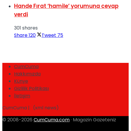
Hande Fırat ‘hamile’ yorumuna cevap
verdi
301 shares
Share
120
Tweet
75
CumCuma
Hakkımızda
Künye
Gizlilik Politikası
İletişim
CumCuma | (xml news)
© 2008-2026
CumCuma.com
· Magazin Gazeteniz