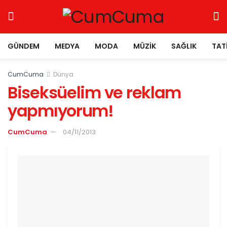
GÜNDEM
MEDYA
MODA
MÜZIK
SAĞLIK
TAT
CumCuma
Dünya
Biseksüelim ve reklam
yapmıyorum!
CumCuma
04/11/2013