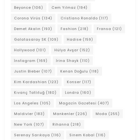
Beyonce
(106)
Cem Yılmaz
(194)
Corona Virüs
(134)
Cristiano Ronaldo
(117)
Demet Akalın
(193)
Fashion
(218)
Fransa
(121)
Galatasaray SK
(109)
Hadise
(159)
Hollywood
(101)
Hülya Avşar
(152)
Instagram
(169)
Irina Shayk
(110)
Justin Bieber
(107)
Kenan Doğulu
(118)
Kim Kardashian
(123)
Konser
(117)
Kıvanç Tatlıtuğ
(180)
Londra
(160)
Los Angeles
(105)
Magazin Gazetesi
(407)
Maldivler
(183)
Mankenler
(226)
Moda
(255)
New York
(107)
Rihanna
(218)
Serenay Sarıkaya
(116)
Sinem Kobal
(116)