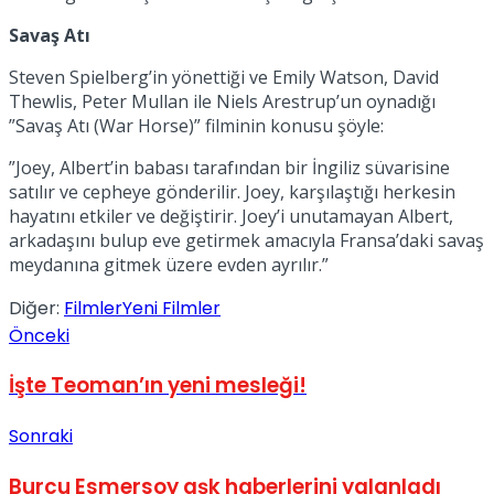
No Result
Savaş Atı
Steven Spielberg’in yönettiği ve Emily Watson, David
Thewlis, Peter Mullan ile Niels Arestrup’un oynadığı
”Savaş Atı (War Horse)” filminin konusu şöyle:
”Joey, Albert’in babası tarafından bir İngiliz süvarisine
satılır ve cepheye gönderilir. Joey, karşılaştığı herkesin
View All Result
hayatını etkiler ve değiştirir. Joey’i unutamayan Albert,
arkadaşını bulup eve getirmek amacıyla Fransa’daki savaş
meydanına gitmek üzere evden ayrılır.”
Diğer:
Filmler
Yeni Filmler
Önceki
İşte Teoman’ın yeni mesleği!
Sonraki
Burcu Esmersoy aşk haberlerini yalanladı