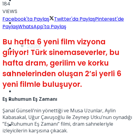
Yaşam
184
VIEWS
Facebook'ta Paylaş
Twitter'da Paylaş
Pinterest'de
Türkiye
Paylaş
WhatsApp'ta Paylaş
Bu hafta 6 yeni film vizyona
Sağlık
Müzik
giriyor! Türk sinemaseverler, bu
hafta dram, gerilim ve korku
sahnelerinden oluşan 2’si yerli 6
Sinema
yeni filmle buluşuyor.
TV
Eş Ruhumun Eş Zamanı
Tatil
Şanal Günseli’nin yönettiği ve Musa Uzunlar, Aylin
Kabasakal, Uğur Çavuşoğlu ile Zeynep Utku’nun oynadığı
”Eş Ruhumun Eş Zamanı” filmi, dram sahneleriyle
Spor
izleyicilerin karşısına çıkacak.