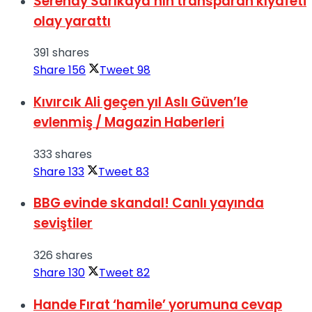
Serenay Sarıkaya’nın transparan kıyafeti
olay yarattı
391 shares
Share
156
Tweet
98
Kıvırcık Ali geçen yıl Aslı Güven’le
evlenmiş / Magazin Haberleri
333 shares
Share
133
Tweet
83
BBG evinde skandal! Canlı yayında
seviştiler
326 shares
Share
130
Tweet
82
Hande Fırat ‘hamile’ yorumuna cevap