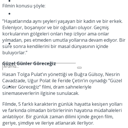
Kadınca
Filmin konusu şöyle:
Podcast
”Hayatlarında aynı şeyleri yaşayan bir kadın ve bir erkek.
Evleniyor, boşanıyor ve bir oğulları oluyor. Geçmiş
korkularının gölgeleri onları hep izliyor ama onlar
yılmadan, pes etmeden umutla yollarına devam ediyor. Bir
Dünya
süre sonra kendilerini bir masal dünyasının içinde
buluyorlar.”
Güzel Günler Göreceğiz
Hasan Tolga Pulat’ın yönettiği ve Buğra Gülsoy, Nesrin
Cavadzade, Uğur Polat ile Feride Çetin’in oynadığı ”Güzel
Türkiye
Günler Göreceğiz” filmi, dram sahneleriyle
No Result
sinemaseverlerin ilgisine sunulacak.
Filmde, 5 farklı karakterin günlük hayatta kesişen yolları
ve farkında olmadan birbirlerinin hayatına müdahaleleri
View All Result
anlatılıyor. Bir günlük zaman dilimi içinde geçen film,
geriye, şimdiye ve ileriye atlanarak ilerliyor.