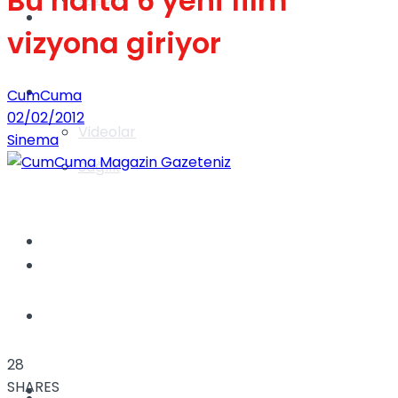
Bu hafta 6 yeni film
Gündem
vizyona giriyor
Yaşam
CumCuma
02/02/2012
Videolar
Sinema
Sağlık
TV
Gündem
Kadınca
28
SHARES
Dünya