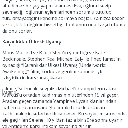
Spor
affedilmez bir şey yapınca annesi Eva, oğlunu sevip
sevmediği, oğlunun eylemlerinden sorumlu tutulup
tutulamayacağını kendine sormaya başlar. Yalnızca keder
ve suçluluk değildir hissettiği, toplumun ona karşı tutumu
da onu zorlar.
Karanlıklar Ülkesi: Uyanış
Podcast
Mans Marlind ve Björn Stein’in yönettiği ve Kate
Beckinsale, Stephen Rea, Michael Ealy ile Theo James’in
oynadığı ”Karanlıklar Ülkesi: Uyanış (Underworld:
Awakening)” filmi, korku ve gerilim sahneleriyle
izleyicilerin karşısına çıkacak.
Filmde, Selene ile sevgilisi Michael’ın vampirlerin atası
Marcus’u ortadan kaldırmasının üzerinden 15 yıl geçer.
Aradan geçen zamanda Vampir ve Lycan klanlarından
haberdar olan insanoğlu her iki türü de ortadan
kaldırmak için seferberlik ilan eder. Bu soykırım sürecinde
ele geçirilen Selene, 10 yıldan fazla bir süre sonra uyanır
ve Antigen’e karşı intikam savaşına girişir.