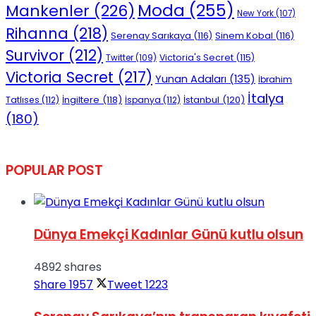
Moda
(255)
Mankenler
(226)
New York
(107)
Rihanna
(218)
Serenay Sarıkaya
(116)
Sinem Kobal
(116)
Survivor
(212)
Victoria's Secret
(115)
Twitter
(109)
Victoria Secret
(217)
Yunan Adaları
(135)
İbrahim
İtalya
İngiltere
(118)
İstanbul
(120)
Tatlıses
(112)
İspanya
(112)
(180)
POPULAR POST
Dünya Emekçi Kadınlar Günü kutlu olsun
4892 shares
Share
1957
Tweet
1223