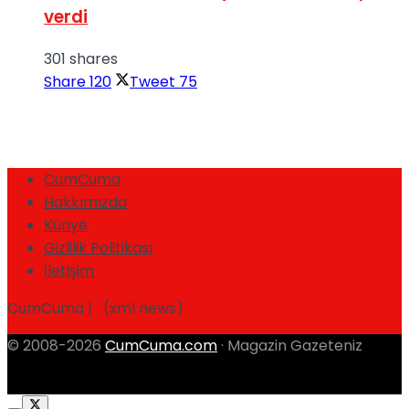
verdi
301 shares
Share
120
Tweet
75
CumCuma
Hakkımızda
Künye
Gizlilik Politikası
İletişim
CumCuma | (xml news)
© 2008-2026
CumCuma.com
· Magazin Gazeteniz