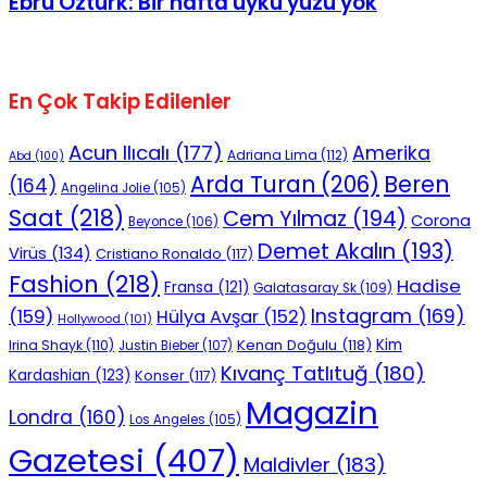
Ebru Öztürk: Bir hafta uyku yüzü yok
En Çok Takip Edilenler
Acun Ilıcalı
(177)
Amerika
Adriana Lima
(112)
Abd
(100)
Beren
Arda Turan
(206)
(164)
Angelina Jolie
(105)
Saat
(218)
Cem Yılmaz
(194)
Corona
Beyonce
(106)
Demet Akalın
(193)
Virüs
(134)
Cristiano Ronaldo
(117)
Fashion
(218)
Hadise
Fransa
(121)
Galatasaray Sk
(109)
Instagram
(169)
(159)
Hülya Avşar
(152)
Hollywood
(101)
Kenan Doğulu
(118)
Kim
Irina Shayk
(110)
Justin Bieber
(107)
Kıvanç Tatlıtuğ
(180)
Kardashian
(123)
Konser
(117)
Magazin
Londra
(160)
Los Angeles
(105)
Gazetesi
(407)
Maldivler
(183)