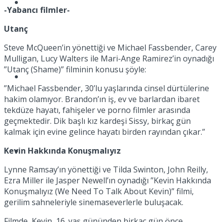
Müzik
-Yabancı filmler-
Utanç
Steve McQueen’in yönettiği ve Michael Fassbender, Carey
Mulligan, Lucy Walters ile Mari-Ange Ramirez’in oynadığı
”Utanç (Shame)” filminin konusu şöyle:
Sinema
”Michael Fassbender, 30’lu yaşlarında cinsel dürtülerine
hakim olamıyor. Brandon’ın iş, ev ve barlardan ibaret
tekdüze hayatı, fahişeler ve porno filmler arasında
geçmektedir. Dik başlı kız kardeşi Sissy, birkaç gün
kalmak için evine gelince hayatı birden rayından çıkar.”
Kevin Hakkında Konuşmalıyız
Tatil
Lynne Ramsay’ın yönettiği ve Tilda Swinton, John Reilly,
Ezra Miller ile Jasper Newell’ın oynadığı ”Kevin Hakkında
Konuşmalıyız (We Need To Talk About Kevin)” filmi,
gerilim sahneleriyle sinemaseverlerle buluşacak.
Filmde, Kevin, 16. yaş gününden birkaç gün önce