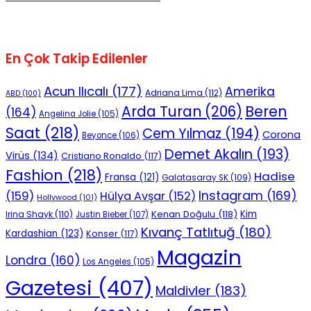
En Çok Takip Edilenler
Acun Ilıcalı
(177)
Amerika
Adriana Lima
(112)
ABD
(100)
Beren
Arda Turan
(206)
(164)
Angelina Jolie
(105)
Saat
(218)
Cem Yılmaz
(194)
Corona
Beyonce
(106)
Demet Akalın
(193)
Virüs
(134)
Cristiano Ronaldo
(117)
Fashion
(218)
Hadise
Fransa
(121)
Galatasaray SK
(109)
Instagram
(169)
(159)
Hülya Avşar
(152)
Hollywood
(101)
Kenan Doğulu
(118)
Kim
Irina Shayk
(110)
Justin Bieber
(107)
Kıvanç Tatlıtuğ
(180)
Kardashian
(123)
Konser
(117)
Magazin
Londra
(160)
Los Angeles
(105)
Gazetesi
(407)
Maldivler
(183)