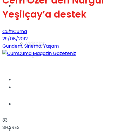
Cem Özer’den Nurgül
Gündem
Yeşilçay’a destek
Yaşam
CumCuma
29/08/2012
Videolar
Gündem
,
Sinema
,
Yaşam
Sağlık
TV
Gündem
Kadınca
33
SHARES
Dünya