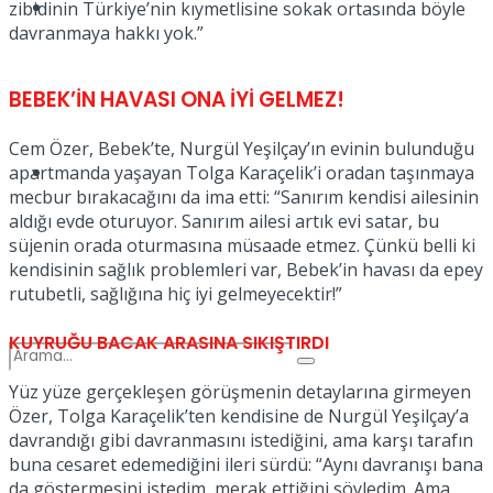
Spor
zibidinin Türkiye’nin kıymetlisine sokak ortasında böyle
davranmaya hakkı yok.”
BEBEK’İN HAVASI ONA İYİ GELMEZ!
Cem Özer, Bebek’te, Nurgül Yeşilçay’ın evinin bulunduğu
Podcast
apartmanda yaşayan Tolga Karaçelik’i oradan taşınmaya
mecbur bırakacağını da ima etti: “Sanırım kendisi ailesinin
aldığı evde oturuyor. Sanırım ailesi artık evi satar, bu
süjenin orada oturmasına müsaade etmez. Çünkü belli ki
kendisinin sağlık problemleri var, Bebek’in havası da epey
rutubetli, sağlığına hiç iyi gelmeyecektir!”
KUYRUĞU BACAK ARASINA SIKIŞTIRDI
Yüz yüze gerçekleşen görüşmenin detaylarına girmeyen
Özer, Tolga Karaçelik’ten kendisine de Nurgül Yeşilçay’a
davrandığı gibi davranmasını istediğini, ama karşı tarafın
buna cesaret edemediğini ileri sürdü: “Aynı davranışı bana
da göstermesini istedim, merak ettiğini söyledim. Ama