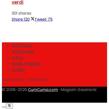
verdi
301 shares
Share
120
Tweet
75
CumCuma
Hakkımızda
Künye
Gizlilik Politikası
İletişim
CumCuma | (xml news)
© 2008-2026
CumCuma.com
· Magazin Gazeteniz