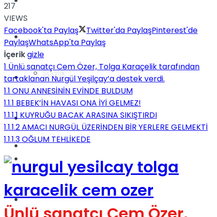
Yaşam
217
VIEWS
Facebook'ta Paylaş
Twitter'da Paylaş
Pinterest'de
Türkiye
Paylaş
WhatsApp'ta Paylaş
İçerik
gizle
1
Ünlü sanatçı Cem Özer, Tolga Karaçelik tarafından
Sağlık
Müzik
tartaklanan Nurgül Yeşilçay’a destek verdi.
1.1
ONU ANNESİNİN EVİNDE BULDUM
1.1.1
BEBEK’İN HAVASI ONA İYİ GELMEZ!
1.1.1.1
KUYRUĞU BACAK ARASINA SIKIŞTIRDI
Sinema
1.1.1.2
AMACI NURGÜL ÜZERİNDEN BİR YERLERE GELMEKTİ
1.1.1.3
OĞLUM TEHLİKEDE
TV
Tatil
Spor
Ünlü sanatçı Cem Özer,