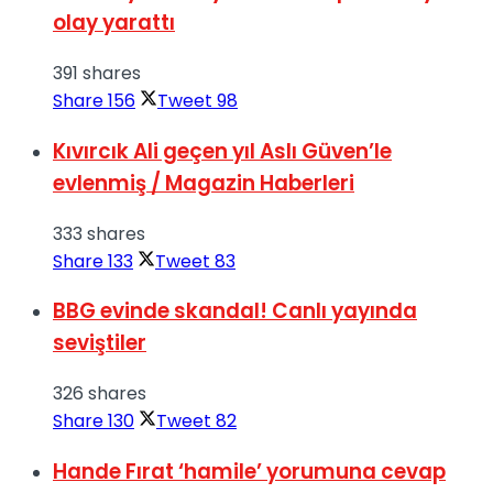
olay yarattı
391 shares
Share
156
Tweet
98
Kıvırcık Ali geçen yıl Aslı Güven’le
evlenmiş / Magazin Haberleri
333 shares
Share
133
Tweet
83
BBG evinde skandal! Canlı yayında
seviştiler
326 shares
Share
130
Tweet
82
Hande Fırat ‘hamile’ yorumuna cevap