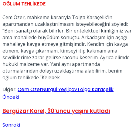
OĞLUM TEHLİKEDE
Cem Özer, mahkeme kararıyla Tolga Karaçelik’in
apartmandan uzaklaştırılmasını isteyebileceğini söyledi:
“Beni sanatçı olarak bilirler. Bir entelektüel kimliğimiz var
ama mahallede büyüdüm sonuçtu. Arkadaşım için aşağı
mahalleye kavga etmeye gitmişimdir. Kendim için kavga
etmem, kavga çıkarmam, kimseyi itip kakmam ama
sevdiklerime zarar gelirse raconu keserim. Ayrıca elimde
hukuki malzeme var. Yani aynı apartmanda
oturmalarından dolayı uzaklaştırma alabilirim, benim
oğlum tehlikede.”Kelebek
Diğer:
Cem Özer
Nurgül Yeşilçay
Tolga Karaçelik
Önceki
Bergüzar Korel, 30’uncu yaşını kutladı
Sonraki