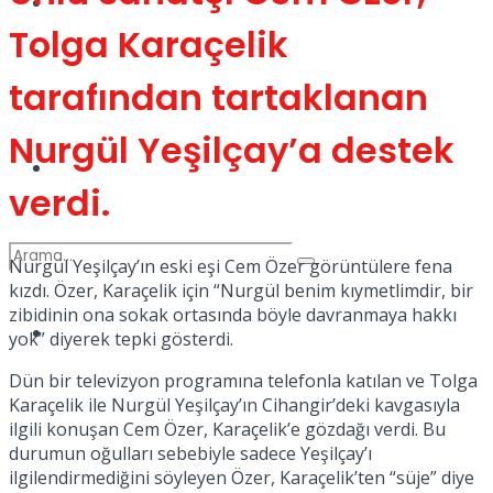
Kadınca
Tolga Karaçelik
Podcast
tarafından tartaklanan
Nurgül Yeşilçay’a destek
Dünya
verdi.
Nurgül Yeşilçay’ın eski eşi Cem Özer görüntülere fena
kızdı. Özer, Karaçelik için “Nurgül benim kıymetlimdir, bir
zibidinin ona sokak ortasında böyle davranmaya hakkı
Türkiye
yok” diyerek tepki gösterdi.
No Result
Dün bir televizyon programına telefonla katılan ve Tolga
Karaçelik ile Nurgül Yeşilçay’ın Cihangir’deki kavgasıyla
ilgili konuşan Cem Özer, Karaçelik’e gözdağı verdi. Bu
View All Result
durumun oğulları sebebiyle sadece Yeşilçay’ı
ilgilendirmediğini söyleyen Özer, Karaçelik’ten “süje” diye