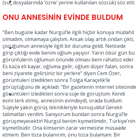
Müzik
(suç dosyalarında ‘özne’ yerine kullanılan sözcük) söz etti.
ONU ANNESİNİN EVİNDE BULDUM
“Ben bugüne kadar Nurgül’le ilgili hiçbir konuya müdahil
olmadım, olmamaya çalıştım. Ancak olay artık ondan çıktı,
çocuğumun annesiyle ilgili bir duruma geldi. Neticede
Sinema
girip çıktığı evde benim oğlum yaşıyor. Yarın öbür gün bu
görüntülerin oğlumun önünde olması beni rahatsız eder.
Es kaza eli kayar, oğluma gelir, oğlum düşer falan, sonra
beni ziyarete gelirsiniz bir yerlere” diyen Cem Özer,
görüntüleri izledikten sonra Tolga Karaçelik’le
görüştüğünü de açıkladı: “Bir gazetenin internet sitesinde
görüntüleri izledikten sonra süje ile görüştüm. Kendi
Tatil
evini terk etmiş, annesinin evindeydi, orada buldum.
Süjeyle yakın görüş teknikleriyle konuşuldu! Gerekli
talimatları verdim. Sanıyorum bundan sonra Nurgül’le
görüşmeyecektir! Nurgül benim kıymetlimdir, Türkiye’nin
kıymetlisidir. Ona kimsenin zarar vermesine müsaade
etmem. Ben toza bulanırım, onu toza bulamam. Bir