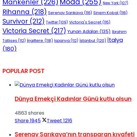
Moda
(255)
Mankenler
(226)
New York
(107)
Rihanna
(218)
Serenay Sarıkaya
(116)
Sinem Kobal
(116)
Survivor
(212)
Victoria's Secret
(115)
Twitter
(109)
Victoria Secret
(217)
Yunan Adaları
(135)
İbrahim
İtalya
İngiltere
(118)
İstanbul
(120)
Tatlıses
(112)
İspanya
(112)
(180)
POPULAR POST
Dünya Emekçi Kadınlar Günü kutlu olsun
4863 shares
Share
1945
Tweet
1216
Serenay Sarıkaya’nın transparan kıyafeti