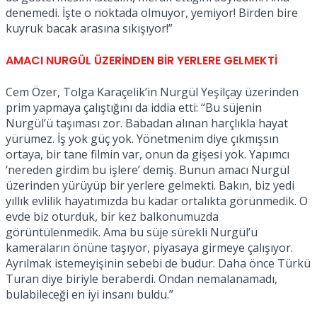
denemedi. İşte o noktada olmuyor, yemiyor! Birden bire
No Result
kuyruk bacak arasına sıkışıyor!”
AMACI NURGÜL ÜZERİNDEN BİR YERLERE GELMEKTİ
Cem Özer, Tolga Karaçelik’in Nurgül Yeşilçay üzerinden
prim yapmaya çalıştığını da iddia etti: “Bu süjenin
Nurgül’ü taşıması zor. Babadan alınan harçlıkla hayat
View All Result
yürümez. İş yok güç yok. Yönetmenim diye çıkmışsın
ortaya, bir tane filmin var, onun da gişesi yok. Yapımcı
‘nereden girdim bu işlere’ demiş. Bunun amacı Nurgül
üzerinden yürüyüp bir yerlere gelmekti. Bakın, biz yedi
yıllık evlilik hayatımızda bu kadar ortalıkta görünmedik. O
evde biz oturduk, bir kez balkonumuzda
görüntülenmedik. Ama bu süje sürekli Nurgül’ü
kameraların önüne taşıyor, piyasaya girmeye çalışıyor.
Ayrılmak istemeyişinin sebebi de budur. Daha önce Türkü
Turan diye biriyle beraberdi. Ondan nemalanamadı,
bulabileceği en iyi insanı buldu.”