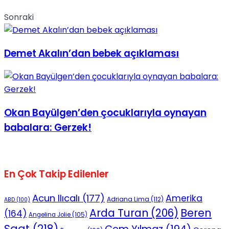
No Result
Sonraki
Demet Akalın’dan bebek açıklaması
View All Result
Okan Bayülgen’den çocuklarıyla oynayan
babalara: Gerzek!
En Çok Takip Edilenler
Acun Ilıcalı
(177)
Amerika
Adriana Lima
(112)
ABD
(100)
Beren
Arda Turan
(206)
(164)
Angelina Jolie
(105)
Saat
(218)