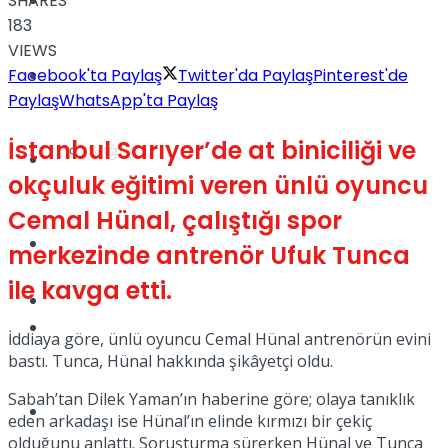
SHARES
Yaşam
183
VIEWS
Facebook'ta Paylaş
Twitter'da Paylaş
Pinterest'de
Türkiye
Paylaş
WhatsApp'ta Paylaş
İstanbul Sarıyer’de at biniciliği ve
Sağlık
Müzik
okçuluk eğitimi veren ünlü oyuncu
Cemal Hünal, çalıştığı spor
Sinema
merkezinde antrenör Ufuk Tunca
ile kavga etti.
TV
Tatil
İddiaya göre, ünlü oyuncu Cemal Hünal antrenörün evini
bastı. Tunca, Hünal hakkında şikâyetçi oldu.
Sabah’tan Dilek Yaman’ın haberine göre; olaya tanıklık
Spor
eden arkadaşı ise Hünal’ın elinde kırmızı bir çekiç
olduğunu anlattı. Soruşturma sürerken Hünal ve Tunca