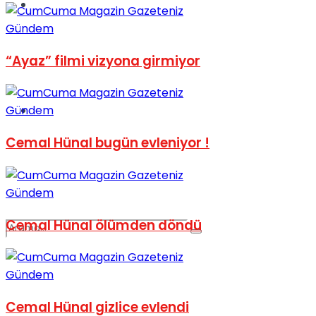
Spor
Gündem
“Ayaz” filmi vizyona girmiyor
Podcast
Gündem
Cemal Hünal bugün evleniyor !
Gündem
Cemal Hünal ölümden döndü
Gündem
Cemal Hünal gizlice evlendi