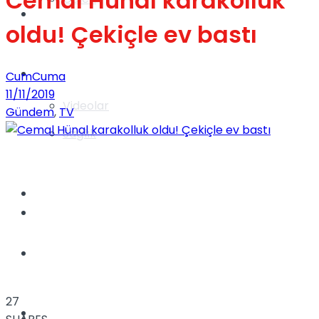
Cemal Hünal karakolluk
Gündem
oldu! Çekiçle ev bastı
Yaşam
CumCuma
11/11/2019
Videolar
Gündem
,
TV
Sağlık
TV
Gündem
Kadınca
27
Dünya