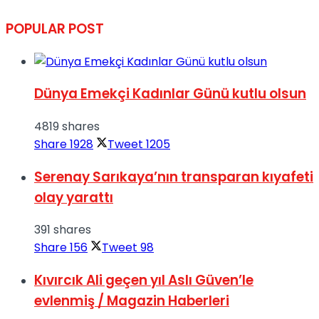
POPULAR POST
Dünya Emekçi Kadınlar Günü kutlu olsun
4819 shares
Share
1928
Tweet
1205
Serenay Sarıkaya’nın transparan kıyafeti
olay yarattı
391 shares
Share
156
Tweet
98
Kıvırcık Ali geçen yıl Aslı Güven’le
evlenmiş / Magazin Haberleri