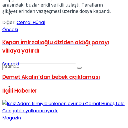
Kadınca
arasındaki buzlar eridi ve ikili uzlaştı. Tarafların
şikâyetlerinden vazgeçmesi üzerine dosya kapandı.
Podcast
Diğer:
Cemal Hünal
Önceki
Kenan İmirzalıoğlu diziden aldığı parayı
Dünya
villaya yatırdı
Sonraki
Demet Akalın’dan bebek açıklaması
Türkiye
İlgili
Haberler
No Result
View All Result
Magazin