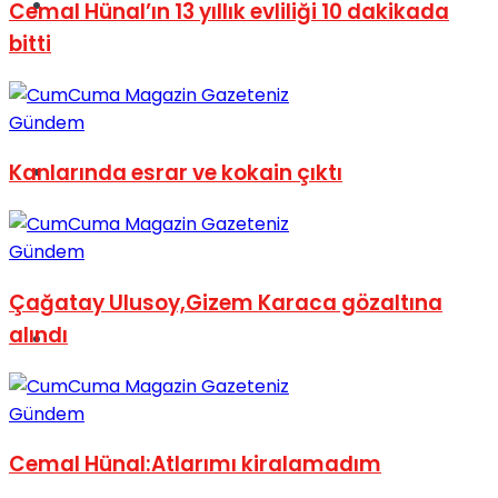
Müzik
Cemal Hünal’ın 13 yıllık evliliği 10 dakikada
bitti
Gündem
Kanlarında esrar ve kokain çıktı
Sinema
Gündem
Çağatay Ulusoy,Gizem Karaca gözaltına
alındı
Tatil
Gündem
Cemal Hünal:Atlarımı kiralamadım