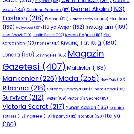
Cem Yılmaz
(194)
Corona
Beyonce
(106)
Demet Akalın
(193)
Virüs
(134)
Cristiano Ronaldo
(117)
Fashion
(218)
Hadise
Fransa
(121)
Galatasaray SK
(109)
Instagram
(169)
(159)
Hülya Avşar
(152)
Hollywood
(101)
Kenan Doğulu
(118)
Kim
Irina Shayk
(110)
Justin Bieber
(107)
Kıvanç Tatlıtuğ
(180)
Kardashian
(123)
Konser
(117)
Magazin
Londra
(160)
Los Angeles
(105)
Gazetesi
(407)
Maldivler
(183)
Moda
(255)
Mankenler
(226)
New York
(107)
Rihanna
(218)
Serenay Sarıkaya
(116)
Sinem Kobal
(116)
Survivor
(212)
Victoria's Secret
(115)
Twitter
(109)
Victoria Secret
(217)
Yunan Adaları
(135)
İbrahim
İtalya
İngiltere
(118)
İstanbul
(120)
Tatlıses
(112)
İspanya
(112)
(180)