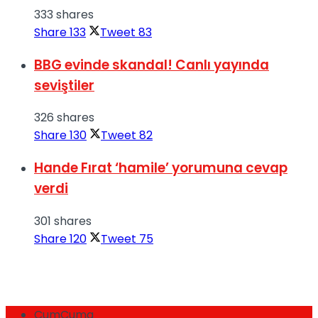
333 shares
Share
133
Tweet
83
BBG evinde skandal! Canlı yayında
seviştiler
326 shares
Share
130
Tweet
82
Hande Fırat ‘hamile’ yorumuna cevap
verdi
301 shares
Share
120
Tweet
75
CumCuma