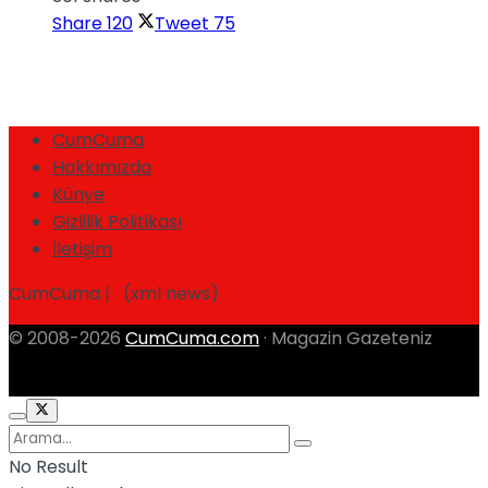
Share
120
Tweet
75
CumCuma
Hakkımızda
Künye
Gizlilik Politikası
İletişim
CumCuma | (xml news)
© 2008-2026
CumCuma.com
· Magazin Gazeteniz
No Result