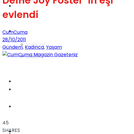
Defne Joy Foster ‘ın eşi
Gündem
evlendi
Yaşam
CumCuma
28/10/2011
Videolar
Gündem
,
Kadınca
,
Yaşam
Sağlık
TV
Gündem
Kadınca
45
SHARES
Dünya