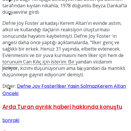
Kadınca
tarafından kıyılan nikahla, 1978 doğumlu Beyza Dankal’la
dünyaevine girdi.
Podcast
Defne Joy Foster arkadaşı Kerem Altan’ın evinde astım,
alkol ve kullandığı ilaçların reaksiyon oluşturması
sonucunda hayatını kaybetmişti. Defne Joy Foster ‘ın
annesi daha önce yaptığı açıklamalarda, “İlker genç ve
Dünya
sağlıklı bir erkek. Henüz 31 yaşında, elbette evlenecek.
Evlenmesini ve bir yuva kurmasını hem İlker için hem de
torunum Can Kılıç için isterim. Bir yandan vicdanım
sızlıyor, kızımı düşünüyorum ama bir yandan da mantıklı
düşünmeye gayret ediyorum’ demişti.
Diğer:
Defne Joy Foster
İlker Yasin Solmaz
Kerem Altan
Türkiye
No Result
Önceki
Arda Turan ayrılık haberi hakkında konuştu
View All Result
Sonraki