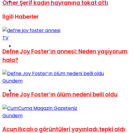
Müzik
Ömer Şerif kadın hayranına tokat attı
İlgili
Haberler
TV
Sinema
Defne Joy Foster’ın annesi: Neden yaşıyorum
hala?
Gündem
Tatil
Defne Joy Foster’ın ölüm nedeni belli oldu
Gündem
Acun Ilıcalı o görüntüleri yayınladı,tepki aldı