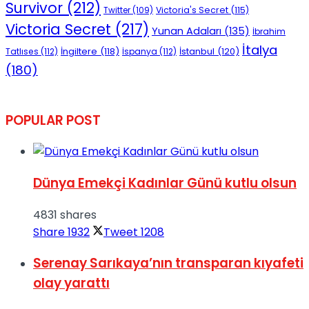
Survivor
(212)
Victoria's Secret
(115)
Twitter
(109)
Victoria Secret
(217)
Yunan Adaları
(135)
İbrahim
İtalya
İngiltere
(118)
İstanbul
(120)
Tatlıses
(112)
İspanya
(112)
(180)
POPULAR POST
Dünya Emekçi Kadınlar Günü kutlu olsun
4831 shares
Share
1932
Tweet
1208
Serenay Sarıkaya’nın transparan kıyafeti
olay yarattı