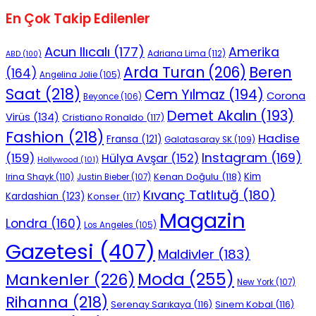
En Çok Takip Edilenler
Acun Ilıcalı
(177)
Amerika
Adriana Lima
(112)
ABD
(100)
Beren
Arda Turan
(206)
(164)
Angelina Jolie
(105)
Saat
(218)
Cem Yılmaz
(194)
Corona
Beyonce
(106)
Demet Akalın
(193)
Virüs
(134)
Cristiano Ronaldo
(117)
Fashion
(218)
Hadise
Fransa
(121)
Galatasaray SK
(109)
Instagram
(169)
(159)
Hülya Avşar
(152)
Hollywood
(101)
Kenan Doğulu
(118)
Kim
Irina Shayk
(110)
Justin Bieber
(107)
Kıvanç Tatlıtuğ
(180)
Kardashian
(123)
Konser
(117)
Magazin
Londra
(160)
Los Angeles
(105)
Gazetesi
(407)
Maldivler
(183)
Moda
(255)
Mankenler
(226)
New York
(107)
Rihanna
(218)
Serenay Sarıkaya
(116)
Sinem Kobal
(116)