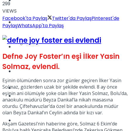
Yaşam
299
VIEWS
Facebook'ta Paylaş
Twitter'da Paylaş
Pinterest'de
Türkiye
Paylaş
WhatsApp'ta Paylaş
Sağlık
Müzik
Defne Joy Foster’ın eşi İlker Yasin
Solmaz, evlendi.
Sinema
Eşinin ölümünden sonra zor günler geçiren İlker Yasin
Solmaz, gözlerden uzak bir şekilde evlendi. 8 ay önce
TV
eşinin ani ölümüyle şoke olan İlker Yasin Solmaz, Bolu’da,
Tatil
anaokulu müdürü Beyza Dankal’la nikah masasına
oturdu. Çiftehavuzlar’da özel bir anaokulunda müdür
olan Beyza Dankal’ın Ceylin adında bir kızı var.
Spor
Akşam Gazetesi’nin haberine göre, Solmaz 6 Ekim’de
Bolu’ya bağlı Yeniçağa Belediyesi’nde Zekeriya Gökmen