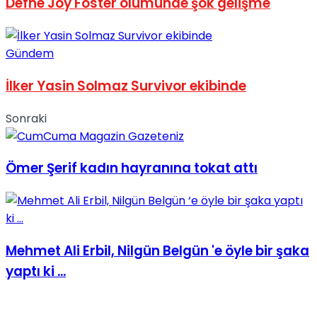
Defne Joy Foster ölümünde şok gelişme
No Result
Gündem
İlker Yasin Solmaz Survivor ekibinde
Sonraki
View All Result
Ömer Şerif kadın hayranına tokat attı
Mehmet Ali Erbil, Nilgün Belgün 'e öyle bir şaka
yaptı ki ...