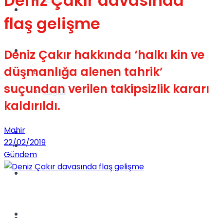
Deniz Çakır davasında
Gündem
flaş gelişme
Yaşam
Deniz Çakır hakkında ‘halkı kin ve
düşmanlığa alenen tahrik’
Videolar
suçundan verilen takipsizlik kararı
Sağlık
kaldırıldı.
Mahir
TV
22/02/2019
Gündem
Gündem
Kadınca
Dünya