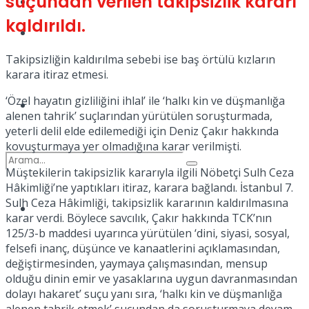
suçundan verilen takipsizlik kararı
Kadınca
kaldırıldı.
Podcast
Takipsizliğin kaldırılma sebebi ise baş örtülü kızların
karara itiraz etmesi.
‘Özel hayatın gizliliğini ihlal’ ile ‘halkı kin ve düşmanlığa
Dünya
alenen tahrik’ suçlarından yürütülen soruşturmada,
yeterli delil elde edilemediği için Deniz Çakır hakkında
kovuşturmaya yer olmadığına karar verilmişti.
Müştekilerin takipsizlik kararıyla ilgili Nöbetçi Sulh Ceza
Hâkimliği’ne yaptıkları itiraz, karara bağlandı. İstanbul 7.
Sulh Ceza Hâkimliği, takipsizlik kararının kaldırılmasına
Türkiye
No Result
karar verdi. Böylece savcılık, Çakır hakkında TCK’nın
125/3-b maddesi uyarınca yürütülen ‘dini, siyasi, sosyal,
felsefi inanç, düşünce ve kanaatlerini açıklamasından,
değiştirmesinden, yaymaya çalışmasından, mensup
View All Result
olduğu dinin emir ve yasaklarına uygun davranmasından
dolayı hakaret’ suçu yanı sıra, ‘halkı kin ve düşmanlığa
alenen tahrik etmek’ suçundan da soruşturmaya devam