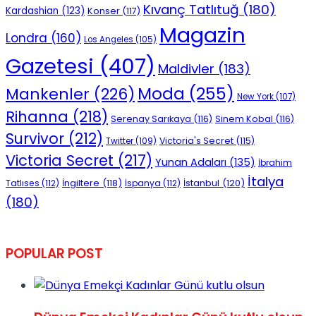
Kıvanç Tatlıtuğ
(180)
Kardashian
(123)
Konser
(117)
Magazin
Londra
(160)
Los Angeles
(105)
Gazetesi
(407)
Maldivler
(183)
Moda
(255)
Mankenler
(226)
New York
(107)
Rihanna
(218)
Serenay Sarıkaya
(116)
Sinem Kobal
(116)
Survivor
(212)
Victoria's Secret
(115)
Twitter
(109)
Victoria Secret
(217)
Yunan Adaları
(135)
İbrahim
İtalya
İngiltere
(118)
İstanbul
(120)
Tatlıses
(112)
İspanya
(112)
(180)
POPULAR POST