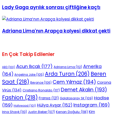
Lady Gaga ayrılık sonrası çiftliğine kaçtı
Adriana Lima'nın Arapça kolyesi dikkat çekti
En Çok Takip Edilenler
Acun Ilıcalı
(177)
Amerika
Adriana Lima
(112)
ABD
(100)
Beren
Arda Turan
(206)
(164)
Angelina Jolie
(105)
Saat
(218)
Cem Yılmaz
(194)
Corona
Beyonce
(106)
Demet Akalın
(193)
Virüs
(134)
Cristiano Ronaldo
(117)
Fashion
(218)
Hadise
Fransa
(121)
Galatasaray SK
(109)
Instagram
(169)
(159)
Hülya Avşar
(152)
Hollywood
(101)
Kenan Doğulu
(118)
Kim
Irina Shayk
(110)
Justin Bieber
(107)