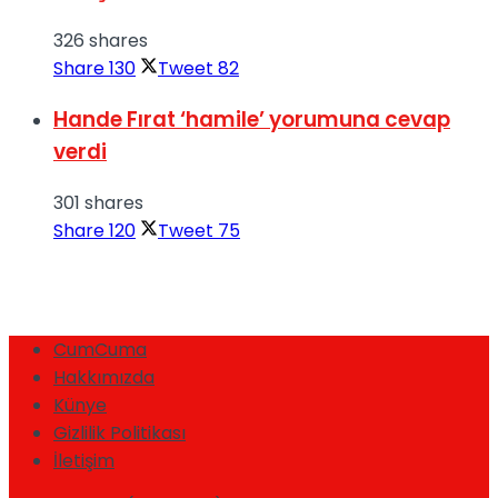
326 shares
Share
130
Tweet
82
Hande Fırat ‘hamile’ yorumuna cevap
verdi
301 shares
Share
120
Tweet
75
CumCuma
Hakkımızda
Künye
Gizlilik Politikası
İletişim