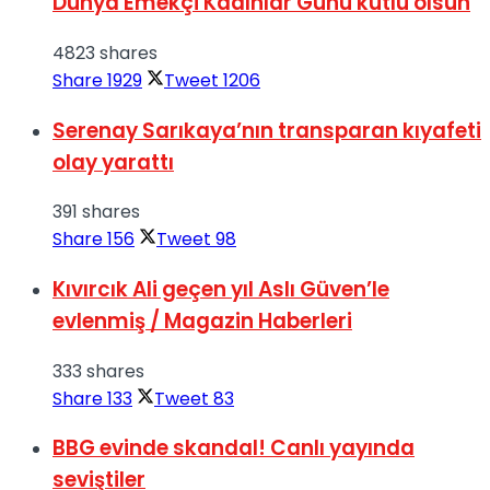
Dünya Emekçi Kadınlar Günü kutlu olsun
4823 shares
Share
1929
Tweet
1206
Serenay Sarıkaya’nın transparan kıyafeti
olay yarattı
391 shares
Share
156
Tweet
98
Kıvırcık Ali geçen yıl Aslı Güven’le
evlenmiş / Magazin Haberleri
333 shares
Share
133
Tweet
83
BBG evinde skandal! Canlı yayında
seviştiler