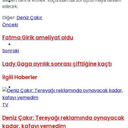
Müzik
edecek.
Diğer:
Deniz Çakır
Önceki
Fatma Girik ameliyat oldu
Sinema
Sonraki
Lady Gaga ayrılık sonrası çiftliğine kaçtı
İlgili
Haberler
Tatil
TV
Deniz Çakır: Tereyağı reklamında oynayacak
kadar, kafayı yemedim