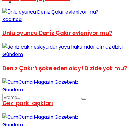
Spor
Kadınca
Ünlü oyuncu Deniz Çakır evleniyor mu?
Podcast
Gündem
Deniz Çakır’ı şoke eden olay! Dizide yok mu?
Gündem
Gezi parkı aşıkları
Gündem