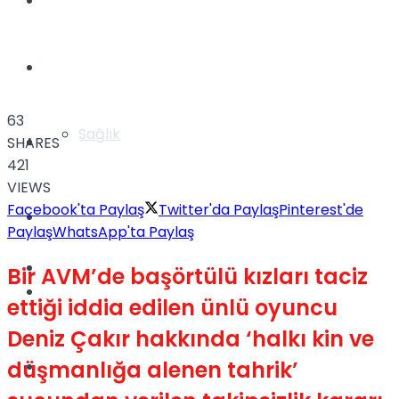
Yaşam
Türkiye
63
Sağlık
Müzik
SHARES
421
VIEWS
Facebook'ta Paylaş
Twitter'da Paylaş
Pinterest'de
Sinema
Paylaş
WhatsApp'ta Paylaş
TV
Bir AVM’de başörtülü kızları taciz
Tatil
ettiği iddia edilen ünlü oyuncu
Deniz Çakır hakkında ‘halkı kin ve
düşmanlığa alenen tahrik’
Spor