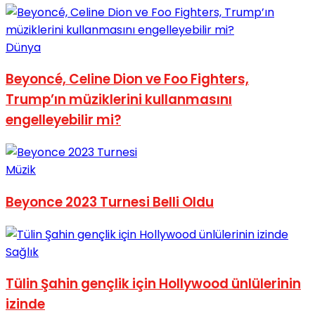
No Result
Dünya
Beyoncé, Celine Dion ve Foo Fighters,
Trump’ın müziklerini kullanmasını
engelleyebilir mi?
View All Result
Müzik
Beyonce 2023 Turnesi Belli Oldu
Sağlık
Tülin Şahin gençlik için Hollywood ünlülerinin
izinde