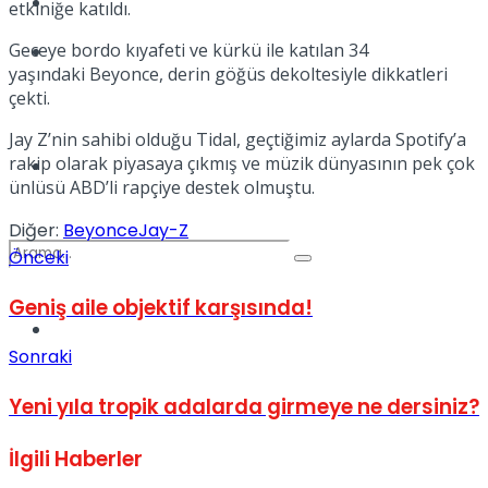
Kadınca
etkiniğe katıldı.
Geceye bordo kıyafeti ve kürkü ile katılan 34
Podcast
yaşındaki Beyonce, derin göğüs dekoltesiyle dikkatleri
çekti.
Jay Z’nin sahibi olduğu Tidal, geçtiğimiz aylarda Spotify’a
rakip olarak piyasaya çıkmış ve müzik dünyasının pek çok
Dünya
ünlüsü ABD’li rapçiye destek olmuştu.
Diğer:
Beyonce
Jay-Z
Önceki
Geniş aile objektif karşısında!
Türkiye
No Result
Sonraki
Yeni yıla tropik adalarda girmeye ne dersiniz?
View All Result
İlgili
Haberler