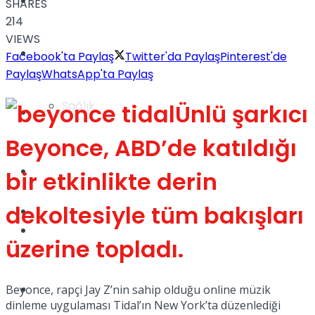
Yaşam
SHARES
214
VIEWS
Türkiye
Facebook'ta Paylaş
Twitter'da Paylaş
Pinterest'de
Paylaş
WhatsApp'ta Paylaş
Sağlık
Ünlü şarkıcı
Müzik
Beyonce, ABD’de katıldığı
Sinema
bir etkinlikte derin
dekoltesiyle tüm bakışları
TV
Tatil
üzerine topladı.
Spor
Beyonce, rapçi Jay Z’nin sahip olduğu online müzik
dinleme uygulaması Tidal’ın New York’ta düzenlediği