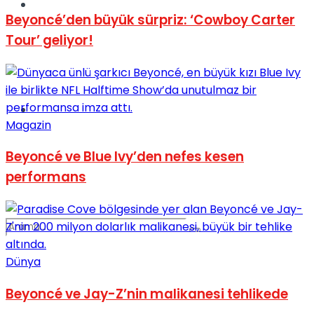
Spor
Beyoncé’den büyük sürpriz: ‘Cowboy Carter
Tour’ geliyor!
Podcast
Magazin
Beyoncé ve Blue Ivy’den nefes kesen
performans
Dünya
Beyoncé ve Jay-Z’nin malikanesi tehlikede