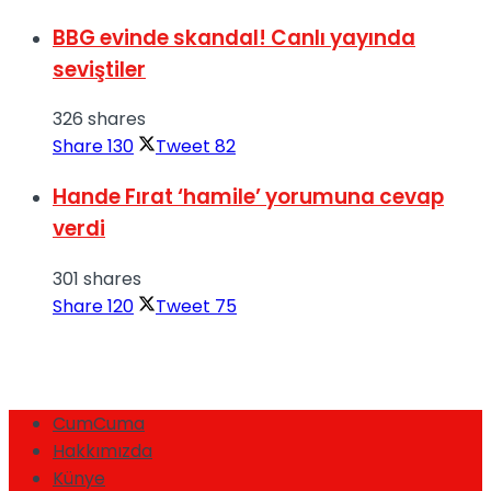
BBG evinde skandal! Canlı yayında
seviştiler
326 shares
Share
130
Tweet
82
Hande Fırat ‘hamile’ yorumuna cevap
verdi
301 shares
Share
120
Tweet
75
CumCuma
Hakkımızda
Künye