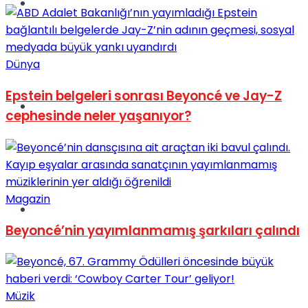
Müzik
Dünya
Epstein belgeleri sonrası Beyoncé ve Jay-Z
Sinema
cephesinde neler yaşanıyor?
Magazin
Tatil
Beyoncé’nin yayımlanmamış şarkıları çalındı
Müzik