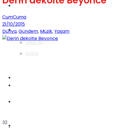
Derin dekolte Beyonce
Gündem
CumCuma
21/10/2015
Yaşam
Dünya
,
Gündem
,
Müzik
,
Yaşam
Videolar
Sağlık
TV
Gündem
Kadınca
32
Dünya