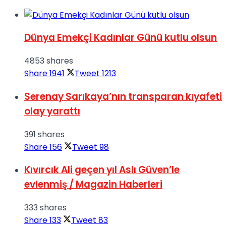
Dünya Emekçi Kadınlar Günü kutlu olsun
4853 shares
Share
1941
Tweet
1213
Serenay Sarıkaya’nın transparan kıyafeti
olay yarattı
391 shares
Share
156
Tweet
98
Kıvırcık Ali geçen yıl Aslı Güven’le
evlenmiş / Magazin Haberleri
333 shares
Share
133
Tweet
83