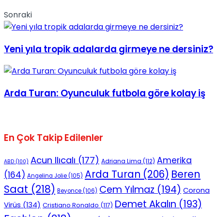
Sonraki
Yeni yıla tropik adalarda girmeye ne dersiniz?
Arda Turan: Oyunculuk futbola göre kolay iş
En Çok Takip Edilenler
Acun Ilıcalı
(177)
Amerika
Adriana Lima
(112)
ABD
(100)
Beren
Arda Turan
(206)
(164)
Angelina Jolie
(105)
Saat
(218)
Cem Yılmaz
(194)
Corona
Beyonce
(106)
Demet Akalın
(193)
Virüs
(134)
Cristiano Ronaldo
(117)