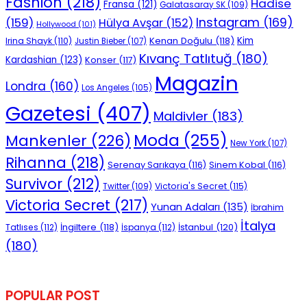
Fashion
(218)
Hadise
Fransa
(121)
Galatasaray SK
(109)
Instagram
(169)
(159)
Hülya Avşar
(152)
Hollywood
(101)
Kenan Doğulu
(118)
Kim
Irina Shayk
(110)
Justin Bieber
(107)
Kıvanç Tatlıtuğ
(180)
Kardashian
(123)
Konser
(117)
Magazin
Londra
(160)
Los Angeles
(105)
Gazetesi
(407)
Maldivler
(183)
Moda
(255)
Mankenler
(226)
New York
(107)
Rihanna
(218)
Serenay Sarıkaya
(116)
Sinem Kobal
(116)
Survivor
(212)
Victoria's Secret
(115)
Twitter
(109)
Victoria Secret
(217)
Yunan Adaları
(135)
İbrahim
İtalya
İngiltere
(118)
İstanbul
(120)
Tatlıses
(112)
İspanya
(112)
(180)
POPULAR POST