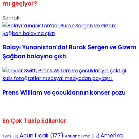
mı geçiyor?
Sonraki
Balayı Yunanistan'da! Burak Sergen ve Gizem
Şağban balayına çıktı
Prens William ve çocuklarının konser pozu
En Çok Takip Edilenler
Acun Ilıcalı
(177)
Amerika
Adriana Lima
(112)
ABD
(100)