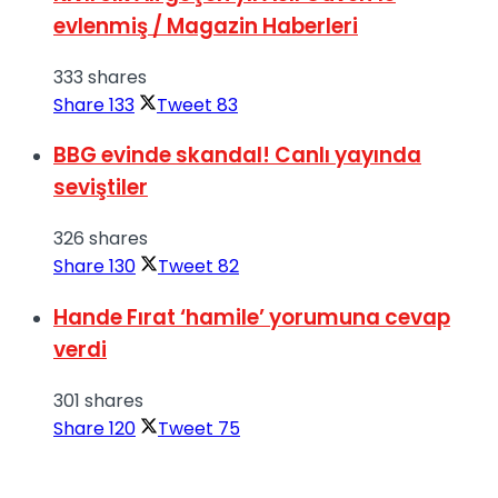
evlenmiş / Magazin Haberleri
333 shares
Share
133
Tweet
83
BBG evinde skandal! Canlı yayında
seviştiler
326 shares
Share
130
Tweet
82
Hande Fırat ‘hamile’ yorumuna cevap
verdi
301 shares
Share
120
Tweet
75