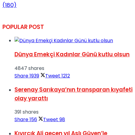
(180)
POPULAR POST
Dünya Emekçi Kadınlar Günü kutlu olsun
4847 shares
Share
1939
Tweet
1212
Serenay Sarıkaya’nın transparan kıyafeti
olay yarattı
391 shares
Share
156
Tweet
98
Kıvırcık Ali geçen yıl Aslı Güven’le