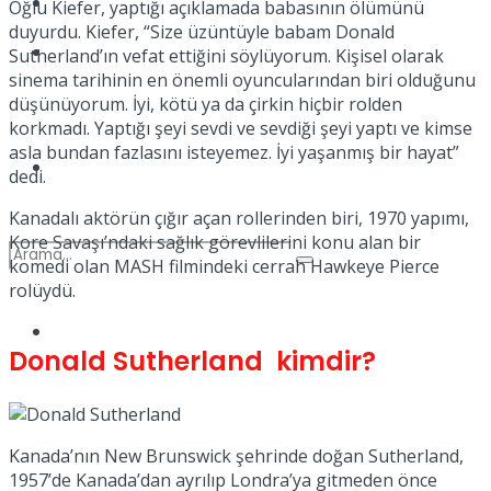
Kadınca
Oğlu Kiefer, yaptığı açıklamada babasının ölümünü
duyurdu. Kiefer, “Size üzüntüyle babam Donald
Podcast
Sutherland’ın vefat ettiğini söylüyorum. Kişisel olarak
sinema tarihinin en önemli oyuncularından biri olduğunu
düşünüyorum. İyi, kötü ya da çirkin hiçbir rolden
korkmadı. Yaptığı şeyi sevdi ve sevdiği şeyi yaptı ve kimse
asla bundan fazlasını isteyemez. İyi yaşanmış bir hayat”
Dünya
dedi.
Kanadalı aktörün çığır açan rollerinden biri, 1970 yapımı,
Kore Savaşı’ndaki sağlık görevlilerini konu alan bir
komedi olan MASH filmindeki cerrah Hawkeye Pierce
rolüydü.
Türkiye
No Result
Donald Sutherland kimdir?
View All Result
Kanada’nın New Brunswick şehrinde doğan Sutherland,
1957’de Kanada’dan ayrılıp Londra’ya gitmeden önce