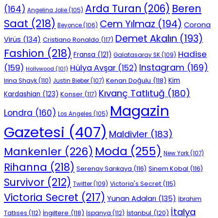
Beren
Arda Turan
(206)
(164)
Angelina Jolie
(105)
Saat
(218)
Cem Yılmaz
(194)
Corona
Beyonce
(106)
Demet Akalın
(193)
Virüs
(134)
Cristiano Ronaldo
(117)
Fashion
(218)
Hadise
Fransa
(121)
Galatasaray SK
(109)
Instagram
(169)
(159)
Hülya Avşar
(152)
Hollywood
(101)
Kenan Doğulu
(118)
Kim
Irina Shayk
(110)
Justin Bieber
(107)
Kıvanç Tatlıtuğ
(180)
Kardashian
(123)
Konser
(117)
Magazin
Londra
(160)
Los Angeles
(105)
Gazetesi
(407)
Maldivler
(183)
Moda
(255)
Mankenler
(226)
New York
(107)
Rihanna
(218)
Serenay Sarıkaya
(116)
Sinem Kobal
(116)
Survivor
(212)
Victoria's Secret
(115)
Twitter
(109)
Victoria Secret
(217)
Yunan Adaları
(135)
İbrahim
İtalya
İngiltere
(118)
İstanbul
(120)
Tatlıses
(112)
İspanya
(112)