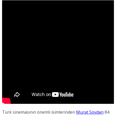
No Result
View All Result
Türk sinemasının önemli isimlerinden
Murat Soydan
84