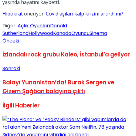
yaşında hayatını kaybetti.
Hipokrat
öneriyor:
Covid aşıları kalp krizini artırdı mı?
Diğer:
Açlık Oyunları
Donald
Sutherland
Hollywood
Kanada
Oyuncu
Sinema
Önceki
İzlandalı rock grubu Kaleo, İstanbul’a geliyor
Sonraki
Balayı Yunanistan’da! Burak Sergen ve
Gizem Şağban balayına çıktı
İlgili
Haberler