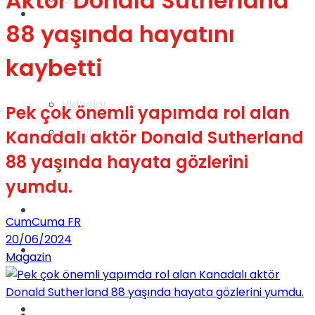
Aktör Donald Sutherland
Gündem
88 yaşında hayatını
kaybetti
Yaşam
Videolar
Pek çok önemli yapımda rol alan
Sağlık
Kanadalı aktör Donald Sutherland
88 yaşında hayata gözlerini
yumdu.
TV
Gündem
CumCuma FR
20/06/2024
Kadınca
Magazin
Dünya