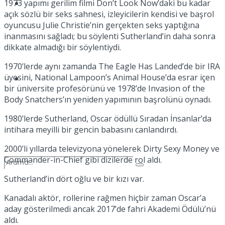
1973 yapımı gerilim filmi Don’t Look Now’daki bu kadar
Spor
açık sözlü bir seks sahnesi, izleyicilerin kendisi ve başrol
oyuncusu Julie Christie’nin gerçekten seks yaptığına
inanmasını sağladı; bu söylenti Sutherland’in daha sonra
dikkate almadığı bir söylentiydi.
1970’lerde aynı zamanda The Eagle Has Landed’de bir IRA
üyesini, National Lampoon’s Animal House’da esrar içen
Podcast
bir üniversite profesörünü ve 1978’de Invasion of the
Body Snatchers’ın yeniden yapımının başrolünü oynadı.
1980’lerde Sutherland, Oscar ödüllü Sıradan İnsanlar’da
intihara meyilli bir gencin babasını canlandırdı.
2000’li yıllarda televizyona yönelerek Dirty Sexy Money ve
Commander-in-Chief gibi dizilerde rol aldı.
Sutherland’in dört oğlu ve bir kızı var.
Kanadalı aktör, rollerine rağmen hiçbir zaman Oscar’a
aday gösterilmedi ancak 2017’de fahri Akademi Ödülü’nü
aldı.