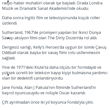
Müzik
radyo haber muhabiri olarak işe başladı. Orada Londra
Müzik ve Dramatik Sanat Akademisi’nde okudu.
Daha sonra İngiliz film ve televizyonunda küçük roller
üstlendi.
Sutherland, 1967’de prömiyeri yapılan bir İkinci Dünya
Savaşı aksiyon filmi olan The Dirty Dozen’da rol aldı.
Sinema
Dengesiz varlığı, Kelly’s Heroes’da uygun bir isimle Çavuş
Oddball olarak başka bir savaş filmi rolü üstlenmesini
sağladı.
Yine de 1971’deki Klute’ta daha ölçülü bir formdaydı ve
yüksek ücretli bir telekızın kayıp kişiyi bulmasına yardımcı
Tatil
olan bir dedektifi canlandırıyordu.
Jane Fonda, Alan J Pakula’nın filminde Sutherland’in
başrol oyuncusuydu ve rolüyle Oscar kazandı.
Çift ayrılmadan önce iki yıl boyunca Fonda’yla çıktı.