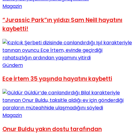
Magazin
“Jurassic Park”ın yıldızı Sam Neill hayatını
kaybetti!
Gündem
Ece İrtem 35 yaşında hayatını kaybetti
Magazin
Onur Buldu yakın dostu tarafından