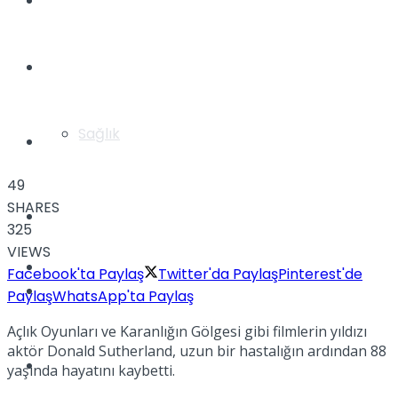
Yaşam
Türkiye
Sağlık
Müzik
49
SHARES
Sinema
325
VIEWS
TV
Facebook'ta Paylaş
Twitter'da Paylaş
Pinterest'de
Tatil
Paylaş
WhatsApp'ta Paylaş
Açlık Oyunları ve Karanlığın Gölgesi gibi filmlerin yıldızı
aktör Donald Sutherland, uzun bir hastalığın ardından 88
Spor
yaşında hayatını kaybetti.