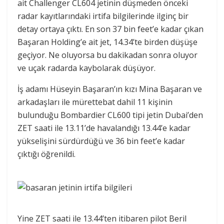
ait Challenger CL604 jetinin düşmeden önceki
radar kayıtlarındaki irtifa bilgilerinde ilginç bir
detay ortaya çıktı. En son 37 bin feet’e kadar çıkan
Başaran Holding’e ait jet, 14.34’te birden düşüşe
geçiyor. Ne oluyorsa bu dakikadan sonra oluyor
ve uçak radarda kaybolarak düşüyor.
İş adamı Hüseyin Başaran’ın kızı Mina Başaran ve
arkadaşları ile mürettebat dahil 11 kişinin
bulunduğu Bombardier CL600 tipi jetin Dubai’den
ZET saati ile 13.11’de havalandığı 13.44’e kadar
yükselişini sürdürdüğü ve 36 bin feet’e kadar
çıktığı öğrenildi.
Yine ZET saati ile 13.44’ten itibaren pilot Beril