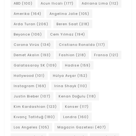
ABD
(100)
Acun Ilıcalı
(177)
Adriana Lima
(112)
Amerika
(164)
Angelina Jolie
(105)
Arda Turan
(206)
Beren Saat
(218)
Beyonce
(106)
Cem Yılmaz
(194)
Corona Virüs
(134)
Cristiano Ronaldo
(117)
Demet Akalın
(193)
Fashion
(218)
Fransa
(121)
Galatasaray SK
(109)
Hadise
(159)
Hollywood
(101)
Hülya Avşar
(152)
Instagram
(169)
Irina Shayk
(110)
Justin Bieber
(107)
Kenan Doğulu
(118)
Kim Kardashian
(123)
Konser
(117)
Kıvanç Tatlıtuğ
(180)
Londra
(160)
Los Angeles
(105)
Magazin Gazetesi
(407)