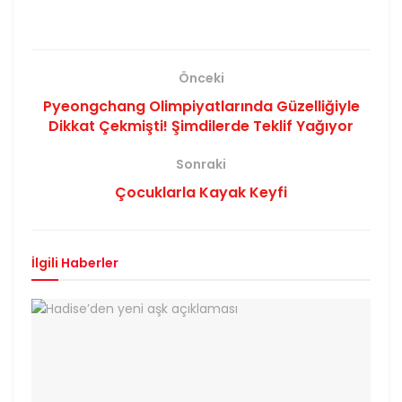
Önceki
Pyeongchang Olimpiyatlarında Güzelliğiyle
Dikkat Çekmişti! Şimdilerde Teklif Yağıyor
Sonraki
Çocuklarla Kayak Keyfi
İlgili
Haberler