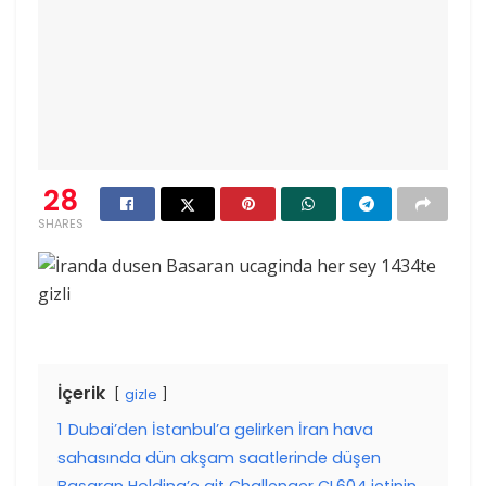
28
SHARES
İçerik
gizle
1
Dubai’den İstanbul’a gelirken İran hava
sahasında dün akşam saatlerinde düşen