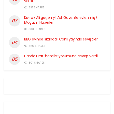
yarattı
391 SHARES
Kıvırcık Ali geçen yıl Aslı Güven’le evlenmiş /
Magazin Haberleri
333 SHARES
BBG evinde skandal! Canlı yayında seviştiler
326 SHARES
Hande Fırat ‘hamile’ yorumuna cevap verdi
301 SHARES