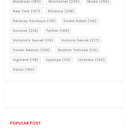
Maldivler
(183)
Mankenler
(226)
Moda
(255)
New York
(107)
Rihanna
(218)
Serenay Sarıkaya
(116)
Sinem Kobal
(116)
Survivor
(212)
Twitter
(109)
Victoria's Secret
(115)
Victoria Secret
(217)
Yunan Adaları
(135)
İbrahim Tatlıses
(112)
İngiltere
(118)
İspanya
(112)
İstanbul
(120)
İtalya
(180)
POPULAR POST