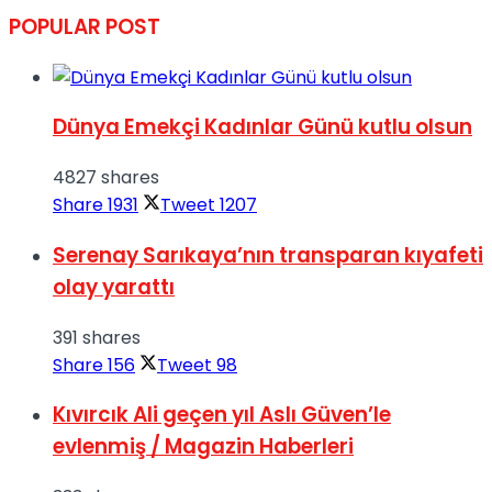
POPULAR POST
Dünya Emekçi Kadınlar Günü kutlu olsun
4827 shares
Share
1931
Tweet
1207
Serenay Sarıkaya’nın transparan kıyafeti
olay yarattı
391 shares
Share
156
Tweet
98
Kıvırcık Ali geçen yıl Aslı Güven’le
evlenmiş / Magazin Haberleri