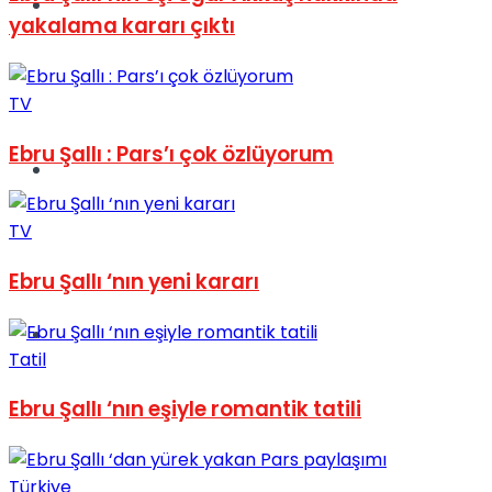
Müzik
yakalama kararı çıktı
TV
Ebru Şallı : Pars’ı çok özlüyorum
Sinema
TV
Ebru Şallı ‘nın yeni kararı
Tatil
Tatil
Ebru Şallı ‘nın eşiyle romantik tatili
Türkiye