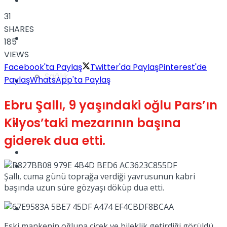
Yaşam
31
SHARES
Türkiye
185
VIEWS
Facebook'ta Paylaş
Twitter'da Paylaş
Pinterest'de
Sağlık
Paylaş
WhatsApp'ta Paylaş
Müzik
Ebru Şallı, 9 yaşındaki oğlu Pars’ın
Kilyos’taki mezarının başına
Sinema
giderek dua etti.
TV
Tatil
Şallı, cuma günü toprağa verdiği yavrusunun kabri
başında uzun süre gözyaşı döküp dua etti.
Spor
Eski mankenin oğluna çiçek ve bileklik getirdiği görüldü.