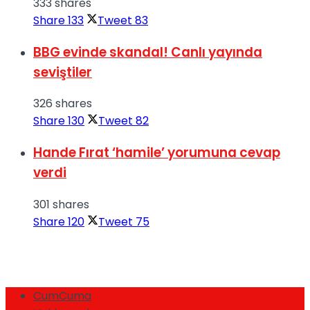
333 shares
Share
133
Tweet
83
BBG evinde skandal! Canlı yayında
seviştiler
326 shares
Share
130
Tweet
82
Hande Fırat ‘hamile’ yorumuna cevap
verdi
301 shares
Share
120
Tweet
75
CumCuma