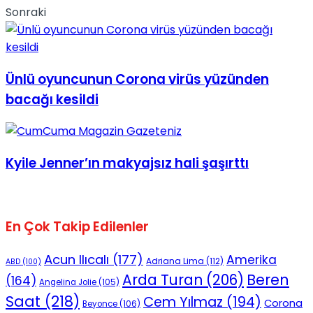
Sonraki
No Result
Ünlü oyuncunun Corona virüs yüzünden
bacağı kesildi
View All Result
Kyile Jenner’ın makyajsız hali şaşırttı
En Çok Takip Edilenler
Acun Ilıcalı
(177)
Amerika
Adriana Lima
(112)
ABD
(100)
Beren
Arda Turan
(206)
(164)
Angelina Jolie
(105)
Saat
(218)
Cem Yılmaz
(194)
Corona
Beyonce
(106)