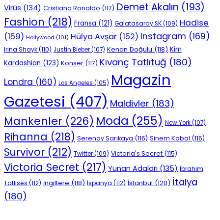
Demet Akalın
(193)
Virüs
(134)
Cristiano Ronaldo
(117)
Fashion
(218)
Hadise
Fransa
(121)
Galatasaray SK
(109)
Instagram
(169)
(159)
Hülya Avşar
(152)
Hollywood
(101)
Kenan Doğulu
(118)
Kim
Irina Shayk
(110)
Justin Bieber
(107)
Kıvanç Tatlıtuğ
(180)
Kardashian
(123)
Konser
(117)
Magazin
Londra
(160)
Los Angeles
(105)
Gazetesi
(407)
Maldivler
(183)
Moda
(255)
Mankenler
(226)
New York
(107)
Rihanna
(218)
Serenay Sarıkaya
(116)
Sinem Kobal
(116)
Survivor
(212)
Victoria's Secret
(115)
Twitter
(109)
Victoria Secret
(217)
Yunan Adaları
(135)
İbrahim
İtalya
İngiltere
(118)
İstanbul
(120)
Tatlıses
(112)
İspanya
(112)
(180)