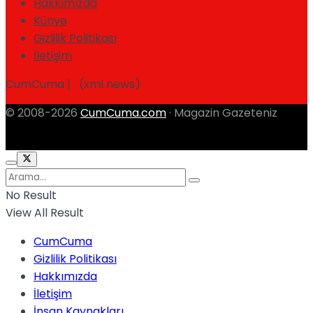
Hakkımızda
Künye
Gizlilik Politikası
İletişim
CumCuma | (xml news)
© 2008-2026
CumCuma.com
· Magazin Gazeteniz
No Result
View All Result
CumCuma
Gizlilik Politikası
Hakkımızda
İletişim
İnsan Kaynakları