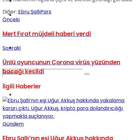
Kadınca
Diğer:
Ebru Şallı
Pars
Podcast
Önceki
Mert Fırat müjdeli haberi verdi
Dünya
Sonraki
Ünlü oyuncunun Corona virüs yüzünden
bacağı kesildi
İlgili
Haberler
Türkiye
No Result
Gündem
View All Result
Ebru Şallı’nın eşi Uğur Akkuş hakkında