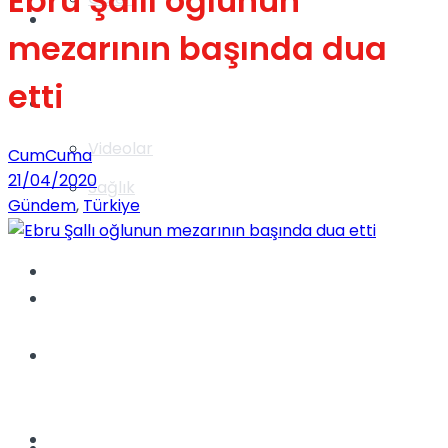
Ebru Şallı oğlunun
Gündem
mezarının başında dua
etti
Yaşam
Videolar
CumCuma
21/04/2020
Sağlık
Gündem
,
Türkiye
TV
Gündem
Kadınca
Dünya