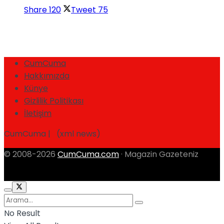
Share
120
Tweet
75
CumCuma
Hakkımızda
Künye
Gizlilik Politikası
İletişim
CumCuma | (xml news)
© 2008-2026
CumCuma.com
· Magazin Gazeteniz
No Result