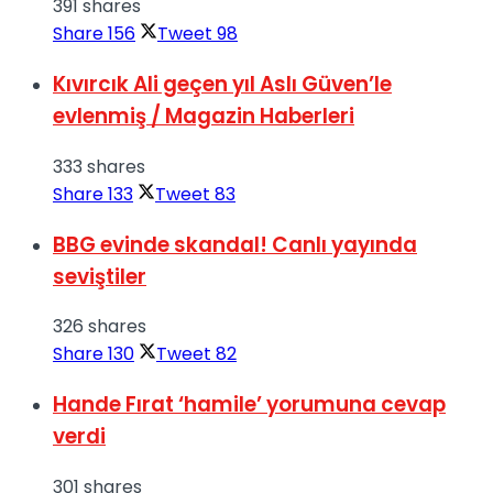
391 shares
Share
156
Tweet
98
Kıvırcık Ali geçen yıl Aslı Güven’le
evlenmiş / Magazin Haberleri
333 shares
Share
133
Tweet
83
BBG evinde skandal! Canlı yayında
seviştiler
326 shares
Share
130
Tweet
82
Hande Fırat ‘hamile’ yorumuna cevap
verdi
301 shares