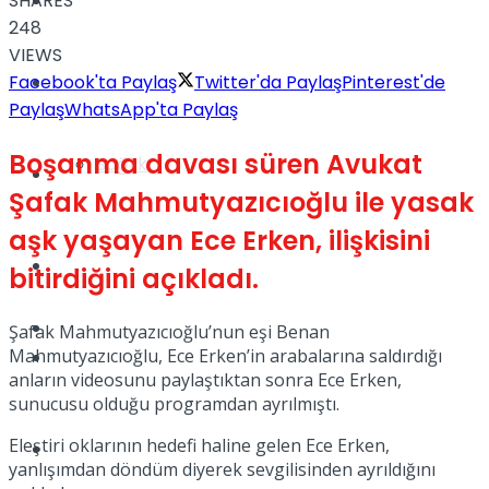
SHARES
Yaşam
248
VIEWS
Facebook'ta Paylaş
Twitter'da Paylaş
Pinterest'de
Türkiye
Paylaş
WhatsApp'ta Paylaş
Boşanma davası süren Avukat
Sağlık
Müzik
Şafak Mahmutyazıcıoğlu ile yasak
aşk yaşayan Ece Erken, ilişkisini
Sinema
bitirdiğini açıkladı.
TV
Şafak Mahmutyazıcıoğlu’nun eşi Benan
Mahmutyazıcıoğlu, Ece Erken’in arabalarına saldırdığı
Tatil
anların videosunu paylaştıktan sonra Ece Erken,
sunucusu olduğu programdan ayrılmıştı.
Eleştiri oklarının hedefi haline gelen Ece Erken,
Spor
yanlışımdan döndüm diyerek sevgilisinden ayrıldığını