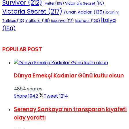
Survivor
(212)
Victoria's Secret
(115)
Twitter
(109)
Victoria Secret
(217)
Yunan Adaları
(135)
İbrahim
İtalya
İngiltere
(118)
İstanbul
(120)
Tatlıses
(112)
İspanya
(112)
(180)
POPULAR POST
Dünya Emekçi Kadınlar Günü kutlu olsun
4854 shares
Share
1942
Tweet
1214
Serenay Sarıkaya’nın transparan kıyafeti
olay yarattı