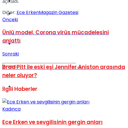
Kadınca
açıkladı.
Diğer:
Ece Erken
Magazin Gazetesi
Podcast
Önceki
Ünlü model, Corona virüs mücadelesini
anlattı
Dünya
Sonraki
Brad Pitt ile eski eşi Jennifer Aniston arasında
neler oluyor?
Türkiye
İlgili
Haberler
No Result
Kadınca
View All Result
Ece Erken ve sevgilisinin gergin anları