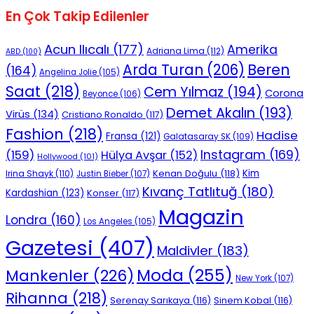
En Çok Takip Edilenler
Acun Ilıcalı
(177)
Amerika
Adriana Lima
(112)
ABD
(100)
Beren
Arda Turan
(206)
(164)
Angelina Jolie
(105)
Saat
(218)
Cem Yılmaz
(194)
Corona
Beyonce
(106)
Demet Akalın
(193)
Virüs
(134)
Cristiano Ronaldo
(117)
Fashion
(218)
Hadise
Fransa
(121)
Galatasaray SK
(109)
Instagram
(169)
(159)
Hülya Avşar
(152)
Hollywood
(101)
Kenan Doğulu
(118)
Kim
Irina Shayk
(110)
Justin Bieber
(107)
Kıvanç Tatlıtuğ
(180)
Kardashian
(123)
Konser
(117)
Magazin
Londra
(160)
Los Angeles
(105)
Gazetesi
(407)
Maldivler
(183)
Moda
(255)
Mankenler
(226)
New York
(107)
Rihanna
(218)
Serenay Sarıkaya
(116)
Sinem Kobal
(116)