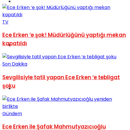
Müzik
TV
Ece Erken ‘e şok! Müdürlüğünü yaptığı mekan
kapatıldı
Sinema
Son Dakika
Sevgilisiyle tatil yapan Ece Erken ‘e tebligat
şoku
Tatil
Gündem
Ece Erken ile Şafak Mahmutyazıcıoğlu