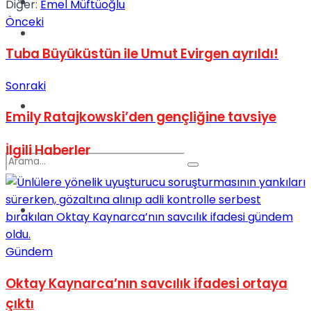
Kadınca
Diğer:
Emel Müftüoğlu
Önceki
Podcast
Tuba Büyüküstün ile Umut Evirgen ayrıldı!
Sonraki
Dünya
Emily Ratajkowski’den gençliğine tavsiye
İlgili
Haberler
Türkiye
No Result
Gündem
View All Result
Oktay Kaynarca’nın savcılık ifadesi ortaya
çıktı