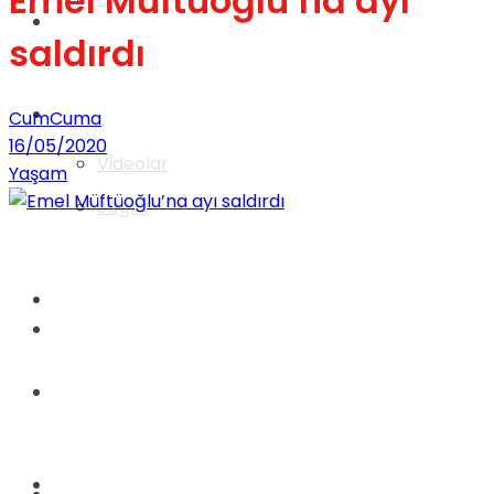
Emel Müftüoğlu’na ayı
Gündem
saldırdı
Yaşam
CumCuma
16/05/2020
Videolar
Yaşam
Sağlık
TV
Gündem
Kadınca
Dünya