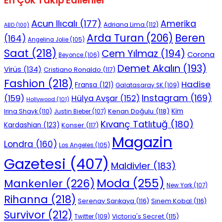
En Çok Takip Edilenler
Acun Ilıcalı
(177)
Amerika
Adriana Lima
(112)
ABD
(100)
Beren
Arda Turan
(206)
(164)
Angelina Jolie
(105)
Saat
(218)
Cem Yılmaz
(194)
Corona
Beyonce
(106)
Demet Akalın
(193)
Virüs
(134)
Cristiano Ronaldo
(117)
Fashion
(218)
Hadise
Fransa
(121)
Galatasaray SK
(109)
Instagram
(169)
(159)
Hülya Avşar
(152)
Hollywood
(101)
Kenan Doğulu
(118)
Kim
Irina Shayk
(110)
Justin Bieber
(107)
Kıvanç Tatlıtuğ
(180)
Kardashian
(123)
Konser
(117)
Magazin
Londra
(160)
Los Angeles
(105)
Gazetesi
(407)
Maldivler
(183)
Moda
(255)
Mankenler
(226)
New York
(107)
Rihanna
(218)
Serenay Sarıkaya
(116)
Sinem Kobal
(116)
Survivor
(212)
Victoria's Secret
(115)
Twitter
(109)