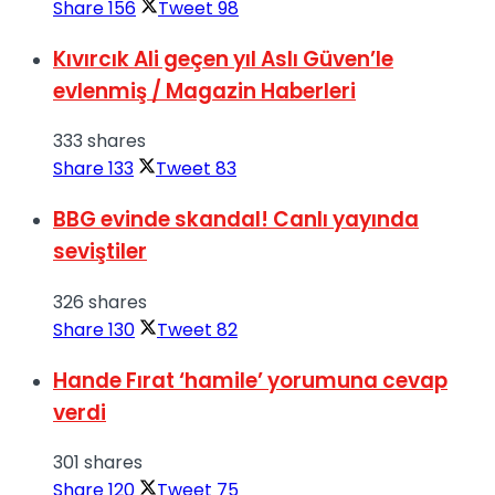
Share
156
Tweet
98
Kıvırcık Ali geçen yıl Aslı Güven’le
evlenmiş / Magazin Haberleri
333 shares
Share
133
Tweet
83
BBG evinde skandal! Canlı yayında
seviştiler
326 shares
Share
130
Tweet
82
Hande Fırat ‘hamile’ yorumuna cevap
verdi
301 shares
Share
120
Tweet
75