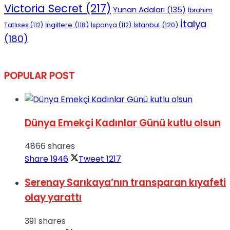
Victoria Secret
(217)
Yunan Adaları
(135)
İbrahim
İtalya
İngiltere
(118)
İstanbul
(120)
Tatlıses
(112)
İspanya
(112)
(180)
POPULAR POST
Dünya Emekçi Kadınlar Günü kutlu olsun
4866 shares
Share
1946
Tweet
1217
Serenay Sarıkaya’nın transparan kıyafeti
olay yarattı
391 shares