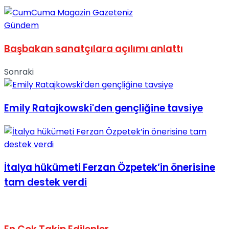
No Result
Gündem
Başbakan sanatçılara açılımı anlattı
Sonraki
View All Result
Emily Ratajkowski'den gençliğine tavsiye
İtalya hükümeti Ferzan Özpetek’in önerisine
tam destek verdi