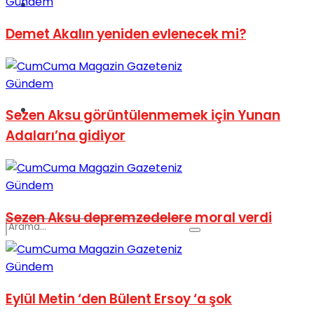
Gündem
Spor
Demet Akalın yeniden evlenecek mi?
Gündem
Podcast
Sezen Aksu görüntülenmemek için Yunan
Adaları’na gidiyor
Gündem
Sezen Aksu depremzedelere moral verdi
Gündem
Eylül Metin ‘den Bülent Ersoy ‘a şok