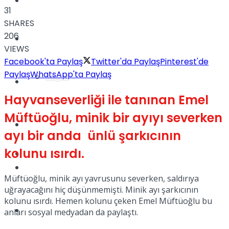
Yaşam
31
SHARES
206
Türkiye
VIEWS
Facebook'ta Paylaş
Twitter'da Paylaş
Pinterest'de
Paylaş
WhatsApp'ta Paylaş
Sağlık
Müzik
Hayvanseverliği ile tanınan Emel
Müftüoğlu, minik bir ayıyı severken
Sinema
ayı bir anda ünlü şarkıcının
kolunu ısırdı.
TV
Tatil
Müftüoğlu, minik ayı yavrusunu severken, saldırıya
uğrayacağını hiç düşünmemişti. Minik ayı şarkıcının
kolunu ısırdı. Hemen kolunu çeken Emel Müftüoğlu bu
Spor
anları sosyal medyadan da paylaştı.