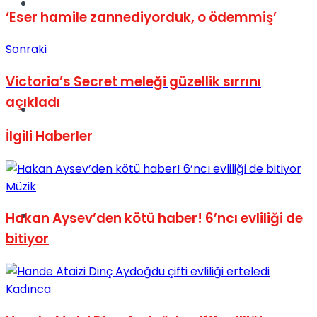
Müzik
‘Eser hamile zannediyorduk, o ödemmiş’
Sonraki
Victoria’s Secret meleği güzellik sırrını
açıkladı
Sinema
İlgili
Haberler
Müzik
Tatil
Hakan Aysev’den kötü haber! 6’ncı evliliği de
bitiyor
Kadınca