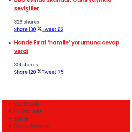
seviştiler
326 shares
Share
130
Tweet
82
Hande Fırat ‘hamile’ yorumuna cevap
verdi
301 shares
Share
120
Tweet
75
CumCuma
Hakkımızda
Künye
Gizlilik Politikası