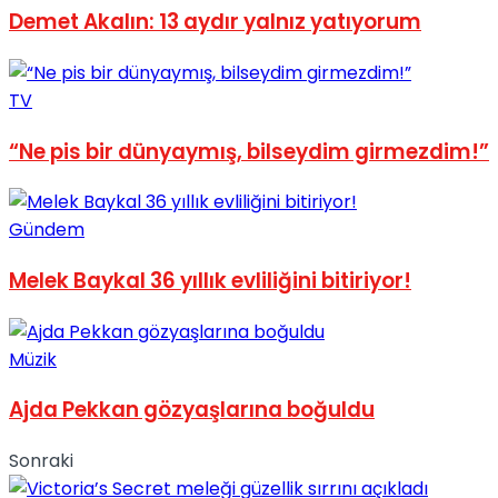
Demet Akalın: 13 aydır yalnız yatıyorum
No Result
TV
“Ne pis bir dünyaymış, bilseydim girmezdim!”
View All Result
Gündem
Melek Baykal 36 yıllık evliliğini bitiriyor!
Müzik
Ajda Pekkan gözyaşlarına boğuldu
Sonraki