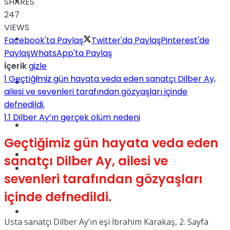
Yaşam
SHARES
247
VIEWS
Türkiye
Facebook'ta Paylaş
Twitter'da Paylaş
Pinterest'de
Paylaş
WhatsApp'ta Paylaş
İçerik
gizle
Sağlık
1
Geçtiğimiz gün hayata veda eden sanatçı Dilber Ay,
Müzik
ailesi ve sevenleri tarafından gözyaşları içinde
defnedildi.
1.1
Dilber Ay’ın gerçek ölüm nedeni
Sinema
Geçtiğimiz gün hayata veda eden
TV
sanatçı Dilber Ay, ailesi ve
Tatil
sevenleri tarafından gözyaşları
içinde defnedildi.
Spor
Usta sanatçı Dilber Ay’ın eşi İbrahim Karakaş, 2. Sayfa