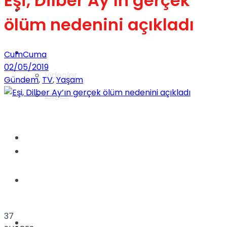
Eşi, Dilber Ay’ın gerçek
Gündem
ölüm nedenini açıkladı
Yaşam
CumCuma
02/05/2019
Videolar
Gündem
,
TV
,
Yaşam
Sağlık
TV
Gündem
Kadınca
37
Dünya