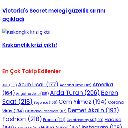
Victoria's Secret meleği güzellik sırrını
açıkladı
Kıskançlık krizi çıktı!
En Çok Takip Edilenler
Acun Ilıcalı
(177)
Amerika
Adriana Lima
(112)
ABD
(100)
Beren
Arda Turan
(206)
(164)
Angelina Jolie
(105)
Saat
(218)
Cem Yılmaz
(194)
Corona
Beyonce
(106)
Demet Akalın
(193)
Virüs
(134)
Cristiano Ronaldo
(117)
Fashion
(218)
Hadise
Fransa
(121)
Galatasaray SK
(109)
Instagram
(169)
(159)
Hülya Avşar
(152)