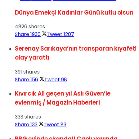
Dünya Emekçi Kadınlar Günü kutlu olsun
4826 shares
Share
1930
Tweet
1207
Serenay Sarıkaya’nın transparan kıyafeti
olay yarattı
391 shares
Share
156
Tweet
98
Kıvırcık Ali geçen yıl Aslı Güven’le
evlenmiş / Magazin Haberleri
333 shares
Share
133
Tweet
83
BBG evinde skandal! Canlı yayında