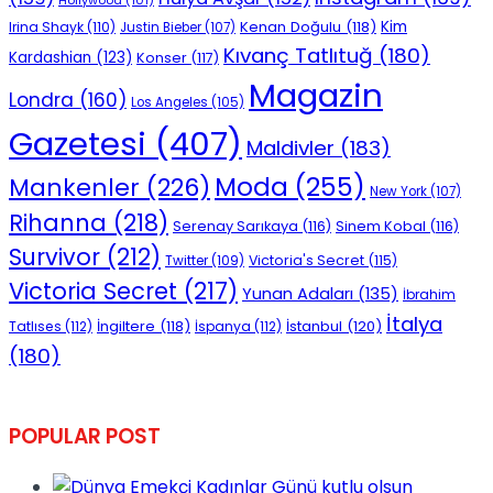
Hollywood
(101)
Kenan Doğulu
(118)
Kim
Irina Shayk
(110)
Justin Bieber
(107)
Kıvanç Tatlıtuğ
(180)
Kardashian
(123)
Konser
(117)
Magazin
Londra
(160)
Los Angeles
(105)
Gazetesi
(407)
Maldivler
(183)
Moda
(255)
Mankenler
(226)
New York
(107)
Rihanna
(218)
Serenay Sarıkaya
(116)
Sinem Kobal
(116)
Survivor
(212)
Victoria's Secret
(115)
Twitter
(109)
Victoria Secret
(217)
Yunan Adaları
(135)
İbrahim
İtalya
İngiltere
(118)
İstanbul
(120)
Tatlıses
(112)
İspanya
(112)
(180)
POPULAR POST