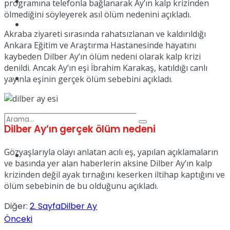
Kadınca
programına telefonla bağlanarak Ay’ın kalp krizinden
ölmediğini söyleyerek asıl ölüm nedenini açıkladı.
Podcast
Akraba ziyareti sırasında rahatsızlanan ve kaldırıldığı
Ankara Eğitim ve Araştırma Hastanesinde hayatını
kaybeden Dilber Ay’ın ölüm nedeni olarak kalp krizi
denildi. Ancak Ay’ın eşi İbrahim Karakaş, katıldığı canlı
Dünya
yayınla eşinin gerçek ölüm sebebini açıkladı.
Dilber Ay’ın gerçek ölüm nedeni
Gözyaşlarıyla olayı anlatan acılı eş, yapılan açıklamaların
Türkiye
No Result
ve basında yer alan haberlerin aksine Dilber Ay’ın kalp
krizinden değil ayak tırnağını keserken iltihap kaptığını ve
ölüm sebebinin de bu olduğunu açıkladı.
View All Result
Diğer:
2. Sayfa
Dilber Ay
Önceki