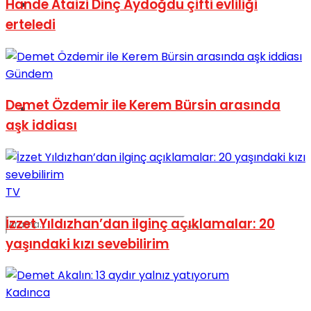
Hande Ataizi Dinç Aydoğdu çifti evliliği
Spor
erteledi
Gündem
Demet Özdemir ile Kerem Bürsin arasında
Podcast
aşk iddiası
TV
İzzet Yıldızhan’dan ilginç açıklamalar: 20
yaşındaki kızı sevebilirim
Kadınca