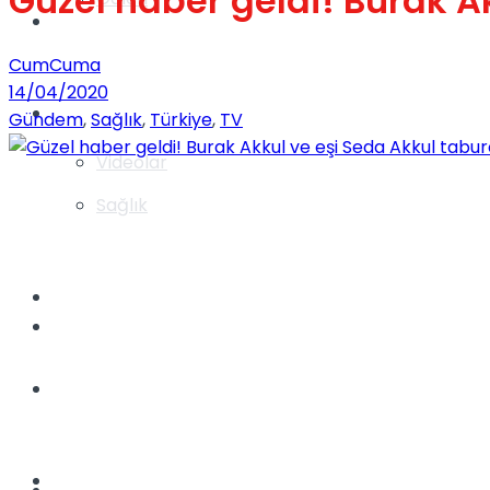
Güzel haber geldi! Burak A
Gündem
CumCuma
14/04/2020
Yaşam
Gündem
,
Sağlık
,
Türkiye
,
TV
Videolar
Sağlık
TV
Gündem
Kadınca
Dünya