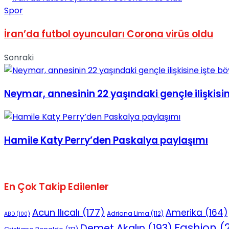
Spor
No Result
İran’da futbol oyuncuları Corona virüs oldu
Sonraki
View All Result
Neymar, annesinin 22 yaşındaki gençle ilişkisin
Hamile Katy Perry’den Paskalya paylaşımı
En Çok Takip Edilenler
Acun Ilıcalı
(177)
Amerika
(164)
Adriana Lima
(112)
ABD
(100)
Fashion
(2
Demet Akalın
(193)