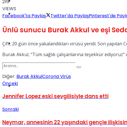
Kadınca
216
VIEWS
Podcast
Facebook'ta Paylaş
Twitter'da Paylaş
Pinterest'de Payl
Ünlü sunucu Burak Akkul ve eşi Seda
Dünya
Çift, 20 gün önce yakalandıkları virüsü yendi. Son yapılan Co
Burak Akkul, “Tüm sağlık çalışanlarına teşekkür ediyoruz” 
Diğer:
Burak Akkul
Corona Virüs
Önceki
Türkiye
No Result
Jennifer Lopez eski sevgilisiyle dans etti
Sonraki
View All Result
Neymar, annesinin 22 yaşındaki gençle ilişkisin