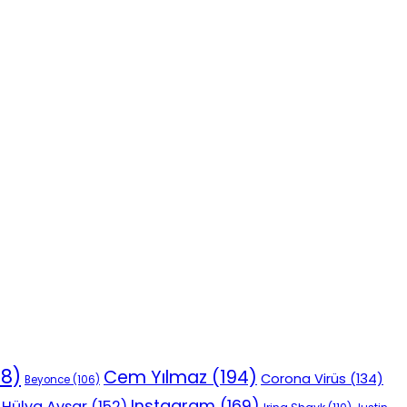
18)
Cem Yılmaz
(194)
Corona Virüs
(134)
Beyonce
(106)
Instagram
(169)
Hülya Avşar
(152)