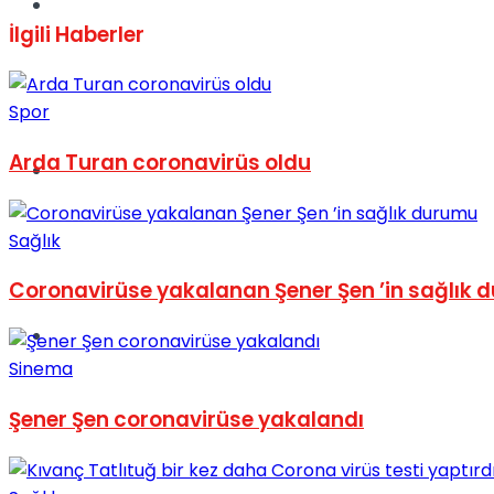
Müzik
İlgili
Haberler
Spor
Arda Turan coronavirüs oldu
Sinema
Sağlık
Coronavirüse yakalanan Şener Şen ’in sağlık
Tatil
Sinema
Şener Şen coronavirüse yakalandı