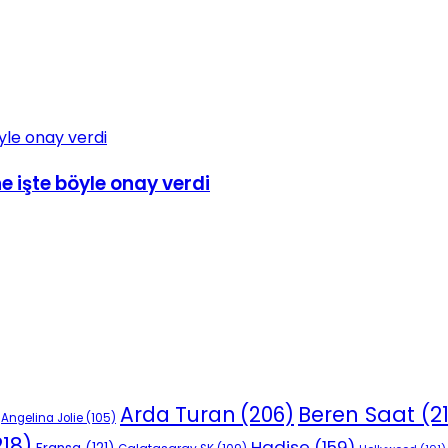
e işte böyle onay verdi
Beren Saat
(2
Arda Turan
(206)
Angelina Jolie
(105)
18)
Hadise
(159)