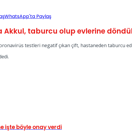
aş
WhatsApp'ta Paylaş
 Akkul, taburcu olup evlerine döndül
ronavirüs testleri negatif çıkan çift, hastaneden taburcu edil
dedi.
e işte böyle onay verdi