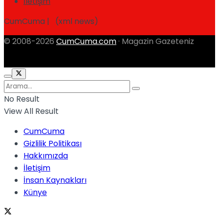
İletişim
CumCuma | (xml news)
© 2008-2026
CumCuma.com
· Magazin Gazeteniz
No Result
View All Result
CumCuma
Gizlilik Politikası
Hakkımızda
İletişim
İnsan Kaynakları
Künye