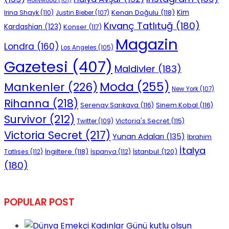
Kenan Doğulu
(118)
Kim
Irina Shayk
(110)
Justin Bieber
(107)
Kıvanç Tatlıtuğ
(180)
Kardashian
(123)
Konser
(117)
Magazin
Londra
(160)
Los Angeles
(105)
Gazetesi
(407)
Maldivler
(183)
Moda
(255)
Mankenler
(226)
New York
(107)
Rihanna
(218)
Serenay Sarıkaya
(116)
Sinem Kobal
(116)
Survivor
(212)
Victoria's Secret
(115)
Twitter
(109)
Victoria Secret
(217)
Yunan Adaları
(135)
İbrahim
İtalya
İngiltere
(118)
İstanbul
(120)
Tatlıses
(112)
İspanya
(112)
(180)
POPULAR POST