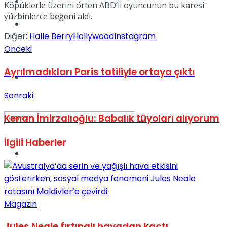
Kadınca
Köpüklerle üzerini örten ABD’li oyuncunun bu karesi
yüzbinlerce beğeni aldı.
Podcast
Diğer:
Halle Berry
Hollywood
Instagram
Önceki
Ayrılmadıkları Paris tatiliyle ortaya çıktı
Dünya
Sonraki
Kenan İmirzalıoğlu: Babalık tüyoları alıyorum
İlgili
Haberler
Türkiye
No Result
View All Result
Magazin
Jules Neale fırtınalı havadan kaçtı,