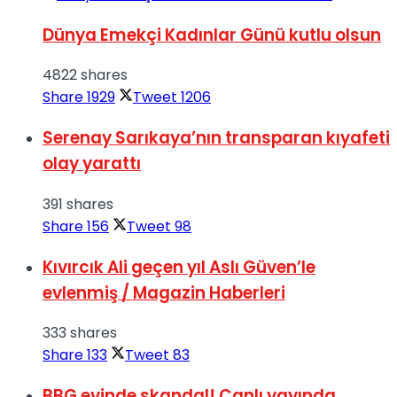
Dünya Emekçi Kadınlar Günü kutlu olsun
4822 shares
Share
1929
Tweet
1206
Serenay Sarıkaya’nın transparan kıyafeti
olay yarattı
391 shares
Share
156
Tweet
98
Kıvırcık Ali geçen yıl Aslı Güven’le
evlenmiş / Magazin Haberleri
333 shares
Share
133
Tweet
83
BBG evinde skandal! Canlı yayında