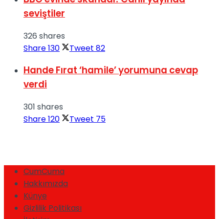
seviştiler
326 shares
Share
130
Tweet
82
Hande Fırat ‘hamile’ yorumuna cevap
verdi
301 shares
Share
120
Tweet
75
CumCuma
Hakkımızda
Künye
Gizlilik Politikası