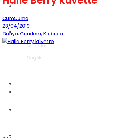
Halle Berry küvette
Gündem
CumCuma
23/04/2019
Yaşam
Dünya
,
Gündem
,
Kadınca
Videolar
Sağlık
TV
Gündem
Kadınca
Dünya