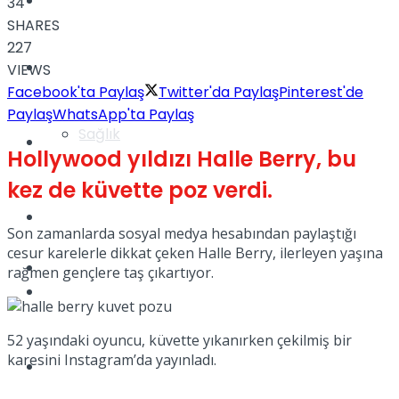
Yaşam
34
SHARES
227
Türkiye
VIEWS
Facebook'ta Paylaş
Twitter'da Paylaş
Pinterest'de
Paylaş
WhatsApp'ta Paylaş
Sağlık
Müzik
Hollywood yıldızı Halle Berry, bu
kez de küvette poz verdi.
Sinema
Son zamanlarda sosyal medya hesabından paylaştığı
cesur karelerle dikkat çeken Halle Berry, ilerleyen yaşına
TV
rağmen gençlere taş çıkartıyor.
Tatil
52 yaşındaki oyuncu, küvette yıkanırken çekilmiş bir
karesini Instagram’da yayınladı.
Spor