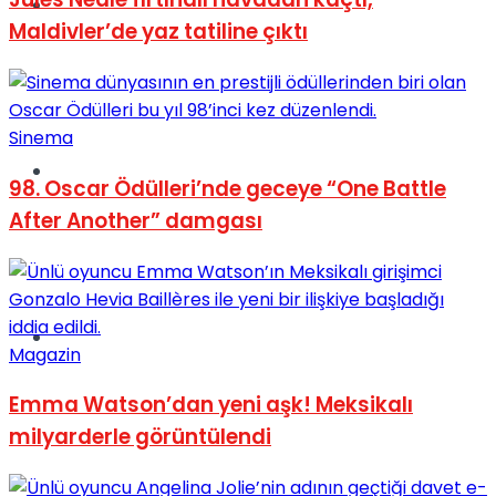
Müzik
Maldivler’de yaz tatiline çıktı
Sinema
Sinema
98. Oscar Ödülleri’nde geceye “One Battle
After Another” damgası
Tatil
Magazin
Emma Watson’dan yeni aşk! Meksikalı
milyarderle görüntülendi