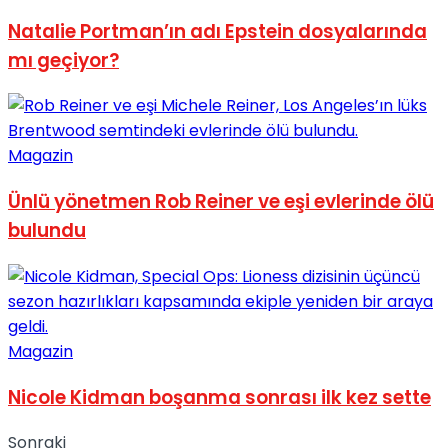
No Result
Natalie Portman’ın adı Epstein dosyalarında
mı geçiyor?
Magazin
View All Result
Ünlü yönetmen Rob Reiner ve eşi evlerinde ölü
bulundu
Magazin
Nicole Kidman boşanma sonrası ilk kez sette
Sonraki