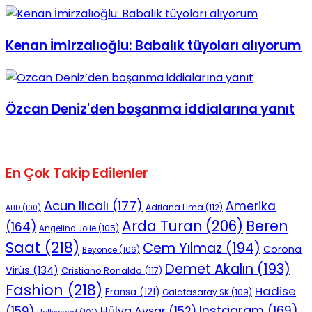
Kenan İmirzalıoğlu: Babalık tüyoları alıyorum
Özcan Deniz'den boşanma iddialarına yanıt
En Çok Takip Edilenler
Acun Ilıcalı
(177)
Amerika
Adriana Lima
(112)
ABD
(100)
Beren
Arda Turan
(206)
(164)
Angelina Jolie
(105)
Saat
(218)
Cem Yılmaz
(194)
Corona
Beyonce
(106)
Demet Akalın
(193)
Virüs
(134)
Cristiano Ronaldo
(117)
Fashion
(218)
Hadise
Fransa
(121)
Galatasaray SK
(109)
Instagram
(169)
(159)
Hülya Avşar
(152)
Hollywood
(101)