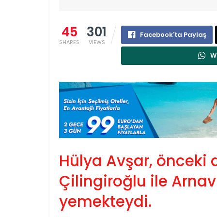
45
301
Facebook'ta Paylaş
SHARES
VIEWS
W
Hülya Avşar, önceki 
Çilingiroğlu ile Arna
yemekteydi.