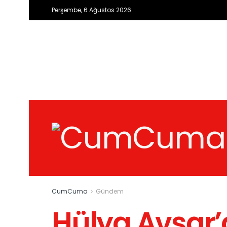
Perşembe, 6 Ağustos 2026
CumCuma
Gündem
Hülya Avşar