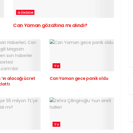
GÜNDEM
Can Yaman gözaltına mı alındı?
TV
‘ın alacağı ücret
Can Yaman gece panik oldu
lattı
TV