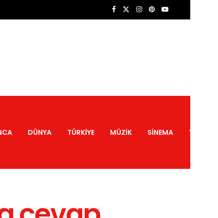
NCA
DÜNYA
TÜRKIYE
MÜZIK
SINEMA
TATIL
a cevap