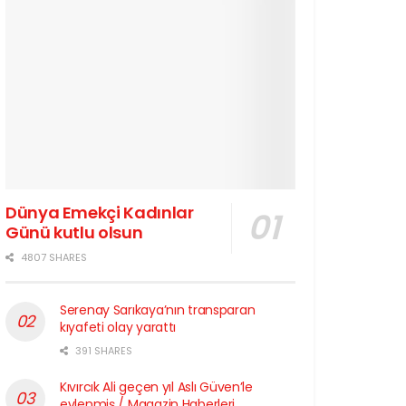
Dünya Emekçi Kadınlar
Günü kutlu olsun
4807 SHARES
Serenay Sarıkaya’nın transparan
kıyafeti olay yarattı
391 SHARES
Kıvırcık Ali geçen yıl Aslı Güven’le
evlenmiş / Magazin Haberleri