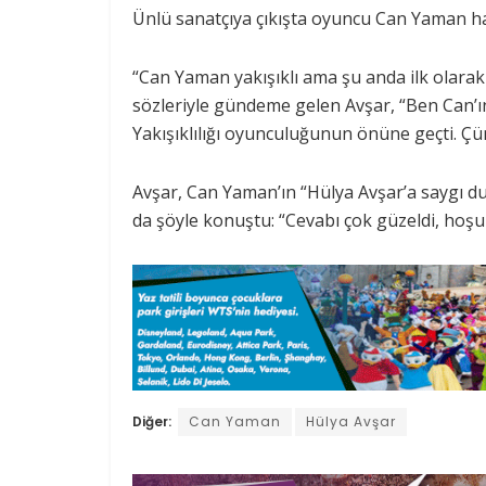
Ünlü sanatçıya çıkışta oyuncu Can Yaman ha
“Can Yaman yakışıklı ama şu anda ilk olarak 
sözleriyle gündeme gelen Avşar, “Ben Can’ın
Yakışıklılığı oyunculuğunun önüne geçti. Ç
Avşar, Can Yaman’ın “Hülya Avşar’a saygı d
da şöyle konuştu: “Cevabı çok güzeldi, hoşuma
Diğer:
Can Yaman
Hülya Avşar