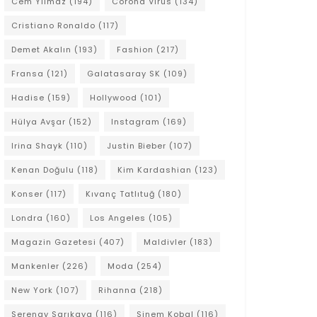
Cem Yılmaz
(194)
Corona Virüs
(134)
Cristiano Ronaldo
(117)
Demet Akalın
(193)
Fashion
(217)
Fransa
(121)
Galatasaray SK
(109)
Hadise
(159)
Hollywood
(101)
Hülya Avşar
(152)
Instagram
(169)
Irina Shayk
(110)
Justin Bieber
(107)
Kenan Doğulu
(118)
Kim Kardashian
(123)
Konser
(117)
Kıvanç Tatlıtuğ
(180)
Londra
(160)
Los Angeles
(105)
Magazin Gazetesi
(407)
Maldivler
(183)
Mankenler
(226)
Moda
(254)
New York
(107)
Rihanna
(218)
Serenay Sarıkaya
(116)
Sinem Kobal
(116)