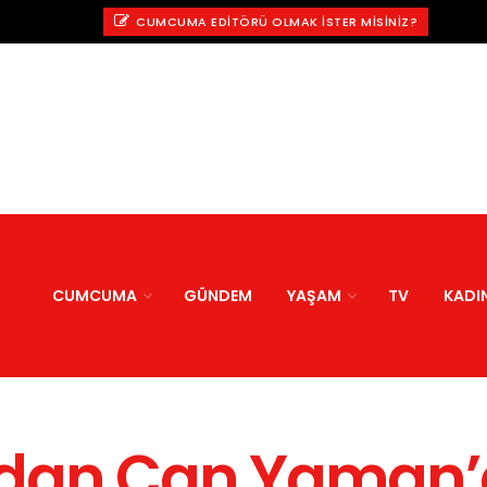
CUMCUMA EDITÖRÜ OLMAK İSTER MISINIZ?
CUMCUMA
GÜNDEM
YAŞAM
TV
KADI
’dan Can Yaman’