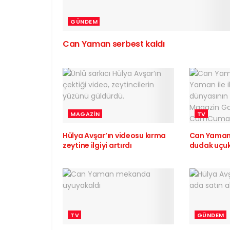
GÜNDEM
Can Yaman serbest kaldı
MAGAZIN
TV
Hülya Avşar’ın videosu kırma
Can Yaman 
zeytine ilgiyi artırdı
dudak uçuk
TV
GÜNDEM