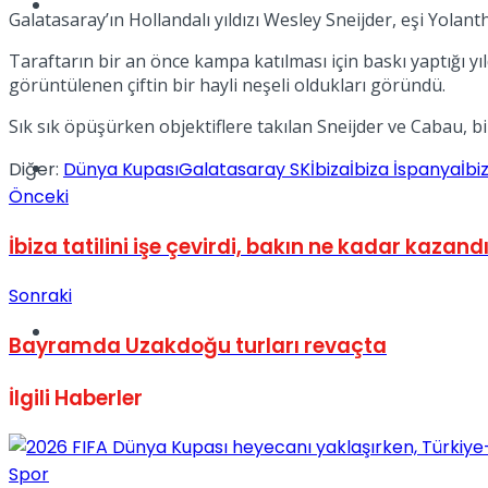
Müzik
Galatasaray’ın Hollandalı yıldızı Wesley Sneijder, eşi Yolant
Taraftarın bir an önce kampa katılması için baskı yaptığı y
görüntülenen çiftin bir hayli neşeli oldukları göründü.
Sık sık öpüşürken objektiflere takılan Sneijder ve Cabau, b
Sinema
Diğer:
Dünya Kupası
Galatasaray SK
İbiza
İbiza İspanya
İbi
Önceki
İbiza tatilini işe çevirdi, bakın ne kadar kazandı
Sonraki
Tatil
Bayramda Uzakdoğu turları revaçta
İlgili
Haberler
Spor