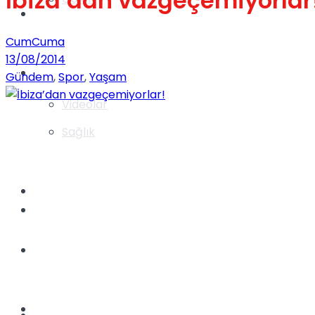
İbiza’dan vazgeçemiyorlar
Gündem
CumCuma
13/08/2014
Yaşam
Gündem
,
Spor
,
Yaşam
Videolar
Sağlık
TV
Gündem
Kadınca
Dünya