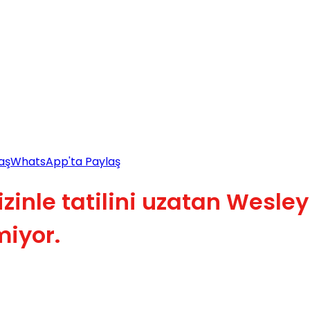
aş
WhatsApp'ta Paylaş
zinle tatilini uzatan Wesley
iyor.