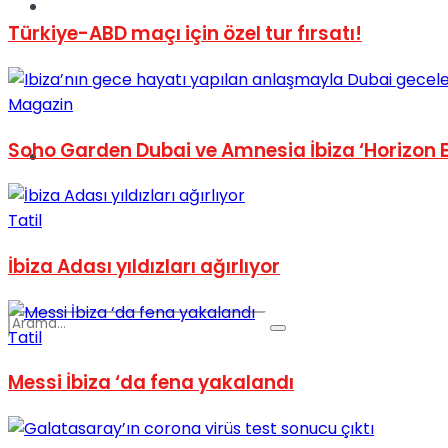
Spor
Türkiye-ABD maçı için özel tur fırsatı!
Magazin
Soho Garden Dubai ve Amnesia İbiza ‘Horizon Etki
Podcast
Tatil
İbiza Adası yıldızları ağırlıyor
Tatil
Messi İbiza ‘da fena yakalandı