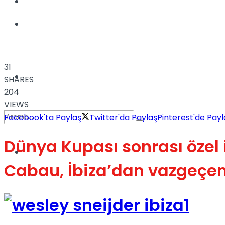
Kadınca
Podcast
31
Dünya
SHARES
204
VIEWS
Facebook'ta Paylaş
Twitter'da Paylaş
Pinterest'de Payl
Dünya Kupası sonrası özel i
Türkiye
No Result
Cabau, İbiza’dan vazgeçem
View All Result