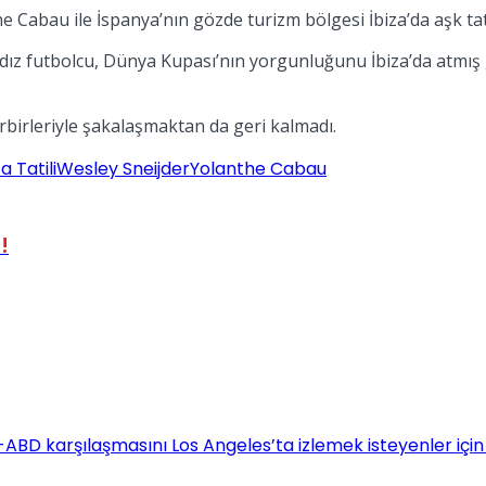
he Cabau ile İspanya’nın gözde turizm bölgesi İbiza’da aşk tati
ıldız futbolcu, Dünya Kupası’nın yorgunluğunu İbiza’da atmış
irbirleriyle şakalaşmaktan da geri kalmadı.
za Tatili
Wesley Sneijder
Yolanthe Cabau
!