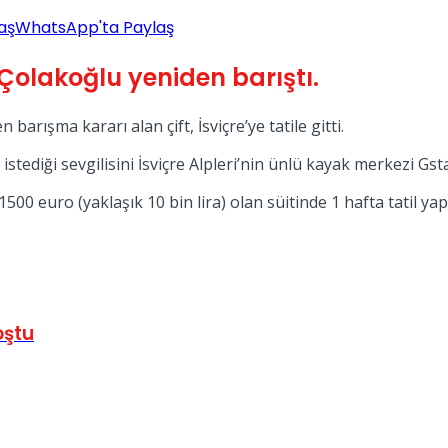
aş
WhatsApp'ta Paylaş
Çolakoğlu yeniden barıştı.
 barışma kararı alan çift, İsviçre’ye tatile gitti.
tediği sevgilisini İsviçre Alpleri’nin ünlü kayak merkezi Gs
500 euro (yaklaşık 10 bin lira) olan süitinde 1 hafta tatil yap
oştu