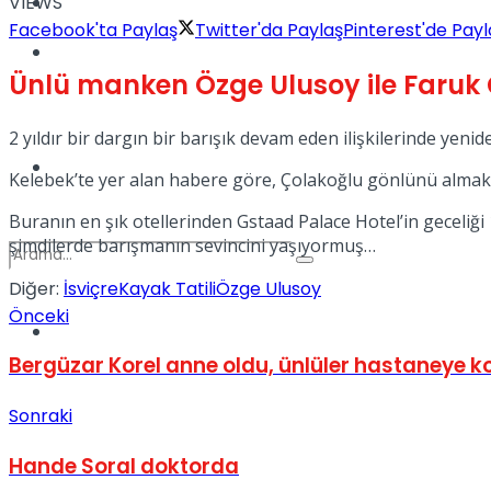
VIEWS
Kadınca
Facebook'ta Paylaş
Twitter'da Paylaş
Pinterest'de Payl
Podcast
Ünlü manken Özge Ulusoy ile Faruk 
2 yıldır bir dargın bir barışık devam eden ilişkilerinde yeniden
Dünya
Kelebek’te yer alan habere göre, Çolakoğlu gönlünü almak is
Buranın en şık otellerinden Gstaad Palace Hotel’in geceliği 1
şimdilerde barışmanın sevincini yaşıyormuş…
Diğer:
İsviçre
Kayak Tatili
Özge Ulusoy
Önceki
Türkiye
No Result
Bergüzar Korel anne oldu, ünlüler hastaneye k
Sonraki
View All Result
Hande Soral doktorda