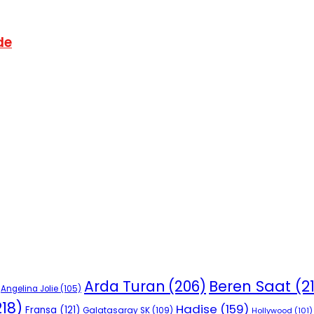
de
Beren Saat
(2
Arda Turan
(206)
Angelina Jolie
(105)
18)
Hadise
(159)
Fransa
(121)
Galatasaray SK
(109)
Hollywood
(101)