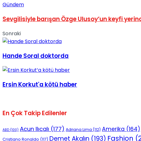
Gündem
No Result
Sevgilisiyle barışan Özge Ulusoy’un keyfi yerin
Sonraki
View All Result
Hande Soral doktorda
Ersin Korkut'a kötü haber
En Çok Takip Edilenler
Acun Ilıcalı
(177)
Amerika
(164)
Adriana Lima
(112)
ABD
(100)
Fashion
(2
Demet Akalın
(193)
Cristiano Ronaldo
(117)