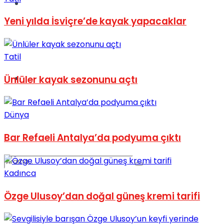
Spor
Yeni yılda İsviçre’de kayak yapacaklar
Tatil
Podcast
Ünlüler kayak sezonunu açtı
Dünya
Bar Refaeli Antalya’da podyuma çıktı
Kadınca
Özge Ulusoy’dan doğal güneş kremi tarifi