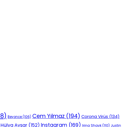
18)
Cem Yılmaz
(194)
Corona Virüs
(134)
Beyonce
(106)
Instagram
(169)
Hülya Avşar
(152)
Irina Shayk
(110)
Justin