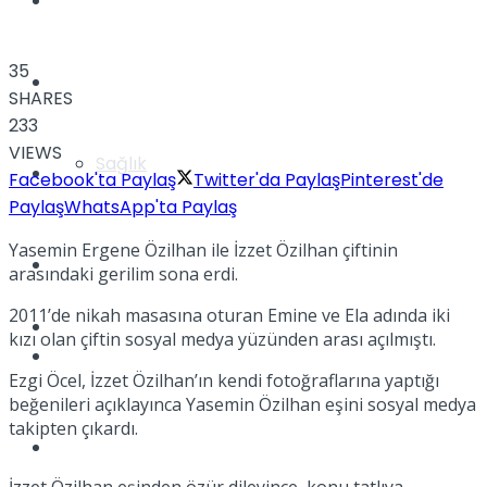
Yaşam
35
Türkiye
SHARES
233
VIEWS
Sağlık
Müzik
Facebook'ta Paylaş
Twitter'da Paylaş
Pinterest'de
Paylaş
WhatsApp'ta Paylaş
Yasemin Ergene Özilhan ile İzzet Özilhan çiftinin
Sinema
arasındaki gerilim sona erdi.
2011’de nikah masasına oturan Emine ve Ela adında iki
TV
kızı olan çiftin sosyal medya yüzünden arası açılmıştı.
Tatil
Ezgi Öcel, İzzet Özilhan’ın kendi fotoğraflarına yaptığı
beğenileri açıklayınca Yasemin Özilhan eşini sosyal medya
takipten çıkardı.
Spor
İzzet Özilhan eşinden özür dileyince, konu tatlıya