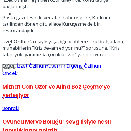
Kadınca
bağlanmıştı.
Podcast
Posta gazetesinde yer alan habere göre; Bodrum
tatilinden dönen çift, ailece Kuruçeşme’de bir
restorandaydı.
İzzet Özilhan’a eşiyle yaşadığı problem soruldu. İşadamı,
Dünya
muhabirlerin “Kriz devam ediyor mu?” sorusuna, “Kriz
falan yok, yanımızda çocuklar var” yanıtını verdi.
Diğer:
İzzet Özilhan
Yasemin Ergene Özilhan
Önceki
Mithat Can Özer ve Alina Boz Çeşme’ye
Türkiye
No Result
yerleşiyor
Sonraki
View All Result
Oyuncu Merve Boluğur sevgilisiyle nasıl
tanıştıklarını anlattı