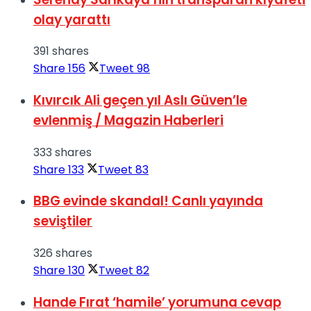
olay yarattı
391 shares
Share
156
Tweet
98
Kıvırcık Ali geçen yıl Aslı Güven’le
evlenmiş / Magazin Haberleri
333 shares
Share
133
Tweet
83
BBG evinde skandal! Canlı yayında
seviştiler
326 shares
Share
130
Tweet
82
Hande Fırat ‘hamile’ yorumuna cevap