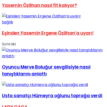
Yasemin Özilhan nasıl fit kalıyor?
No Result
Sağlık
Eşinden Yasemin Ergene Özilhan’a uyarı!
View All Result
Sonraki
Oyuncu Merve Boluğur sevgilisiyle nasıl
tanıştıklarını anlattı
Usta sanatçı Hümeyra oğlunu toprağa verdi