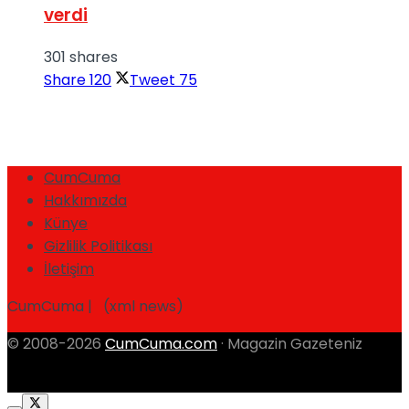
verdi
301 shares
Share
120
Tweet
75
CumCuma
Hakkımızda
Künye
Gizlilik Politikası
İletişim
CumCuma | (xml news)
© 2008-2026
CumCuma.com
· Magazin Gazeteniz