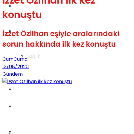
İzzet Özilhan ilk kez
Gündem
konuştu
Yaşam
İzzet Özilhan eşiyle aralarındaki
sorun hakkında ilk kez konuştu
Videolar
Sağlık
CumCuma
13/08/2020
Gündem
TV
Gündem
Kadınca
Dünya