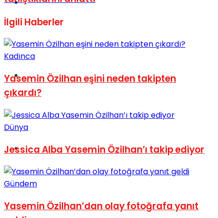
Müzik
İlgili
Haberler
Kadınca
Sinema
Yasemin Özilhan eşini neden takipten
çıkardı?
Dünya
Tatil
Jessica Alba Yasemin Özilhan’ı takip ediyor
Gündem
Yasemin Özilhan’dan olay fotoğrafa yanıt