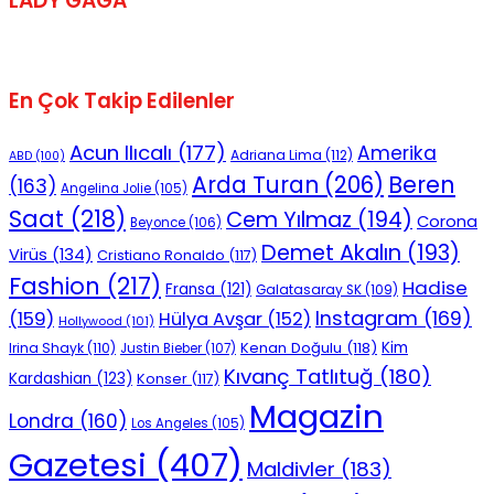
LADY GAGA
En Çok Takip Edilenler
Acun Ilıcalı
(177)
Amerika
Adriana Lima
(112)
ABD
(100)
Beren
Arda Turan
(206)
(163)
Angelina Jolie
(105)
Saat
(218)
Cem Yılmaz
(194)
Corona
Beyonce
(106)
Demet Akalın
(193)
Virüs
(134)
Cristiano Ronaldo
(117)
Fashion
(217)
Hadise
Fransa
(121)
Galatasaray SK
(109)
Instagram
(169)
(159)
Hülya Avşar
(152)
Hollywood
(101)
Kenan Doğulu
(118)
Kim
Irina Shayk
(110)
Justin Bieber
(107)
Kıvanç Tatlıtuğ
(180)
Kardashian
(123)
Konser
(117)
Magazin
Londra
(160)
Los Angeles
(105)
Gazetesi
(407)
Maldivler
(183)