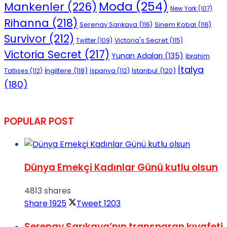
Moda
(254)
Mankenler
(226)
New York
(107)
Rihanna
(218)
Serenay Sarıkaya
(116)
Sinem Kobal
(116)
Survivor
(212)
Victoria's Secret
(115)
Twitter
(109)
Victoria Secret
(217)
Yunan Adaları
(135)
İbrahim
İtalya
İngiltere
(118)
İstanbul
(120)
Tatlıses
(112)
İspanya
(112)
(180)
POPULAR POST
Dünya Emekçi Kadınlar Günü kutlu olsun
4813 shares
Share
1925
Tweet
1203
Serenay Sarıkaya’nın transparan kıyafeti