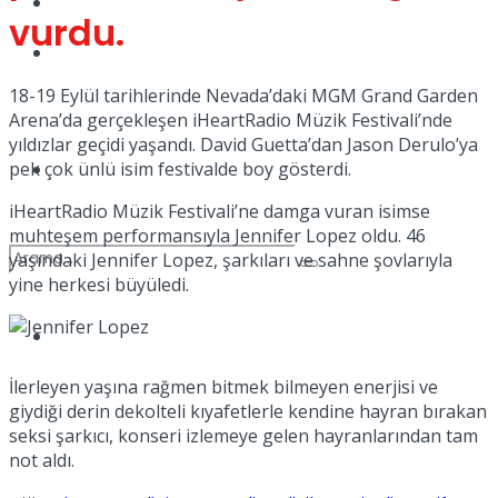
Kadınca
vurdu.
Podcast
18-19 Eylül tarihlerinde Nevada’daki MGM Grand Garden
Arena’da gerçekleşen iHeartRadio Müzik Festivali’nde
yıldızlar geçidi yaşandı. David Guetta’dan Jason Derulo’ya
Dünya
pek çok ünlü isim festivalde boy gösterdi.
iHeartRadio Müzik Festivali’ne damga vuran isimse
muhteşem performansıyla Jennifer Lopez oldu. 46
yaşındaki Jennifer Lopez, şarkıları ve sahne şovlarıyla
yine herkesi büyüledi.
Türkiye
No Result
İlerleyen yaşına rağmen bitmek bilmeyen enerjisi ve
giydiği derin dekolteli kıyafetlerle kendine hayran bırakan
seksi şarkıcı, konseri izlemeye gelen hayranlarından tam
View All Result
not aldı.