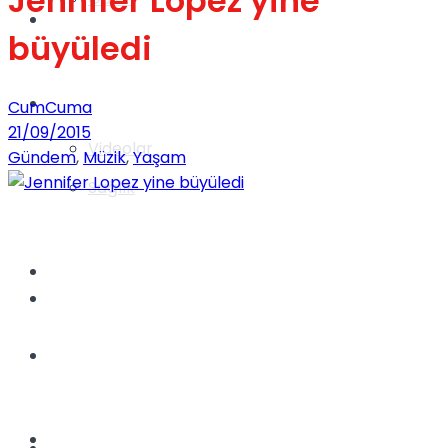
Jennifer Lopez yine
Gündem
büyüledi
Yaşam
CumCuma
21/09/2015
Videolar
Gündem
,
Müzik
,
Yaşam
Sağlık
TV
Gündem
Kadınca
Dünya