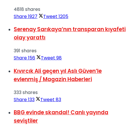
4818 shares
Share
1927
Tweet
1205
Serenay Sarıkaya’nın transparan kıyafeti
olay yarattı
391 shares
Share
156
Tweet
98
Kıvırcık Ali geçen yıl Aslı Güven’le
evlenmiş / Magazin Haberleri
333 shares
Share
133
Tweet
83
BBG evinde skandal! Canlı yayında
seviştiler