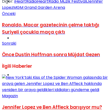
Müzik
Diğer:
iHeartRadio
iHeartRadio Müzik Festivali
Jennifer
Lopez
MGM Grand Garden Arena
Önceki
Ronaldo, Macar gazetecinin çelme taktığı
Suriyeli çocukla maça çıktı
Sinema
Sonraki
Önce Dustin Hoffman sonra Müjdat Gezen
İlgili
Haberler
Tatil
Magazin
Jennifer Lopez ve Ben Affleck barışıyor mu?