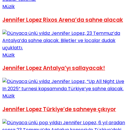
Müzik
No Result
Jennifer Lopez Rixos Arena’da sahne alacak
View All Result
Müzik
Jennifer Lopez Antalya’yı sallayacak!
Müzik
Jennifer Lopez Türkiye’de sahneye çıkıyor