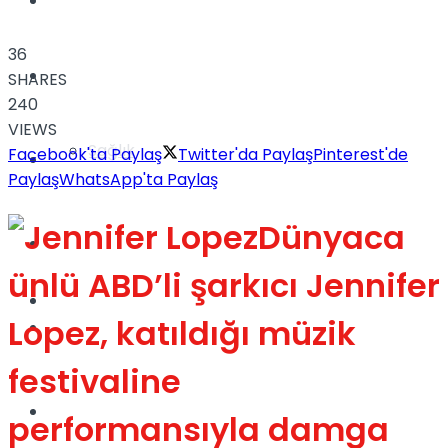
Yaşam
36
Türkiye
SHARES
240
VIEWS
Sağlık
Facebook'ta Paylaş
Twitter'da Paylaş
Pinterest'de
Müzik
Paylaş
WhatsApp'ta Paylaş
Dünyaca
Sinema
ünlü ABD’li şarkıcı Jennifer
TV
Lopez, katıldığı müzik
Tatil
festivaline
Spor
performansıyla damga