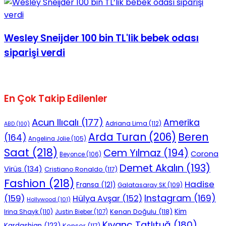
Wesley Sneijder 100 bin TL'lik bebek odası
siparişi verdi
En Çok Takip Edilenler
Acun Ilıcalı
(177)
Amerika
Adriana Lima
(112)
ABD
(100)
Beren
Arda Turan
(206)
(164)
Angelina Jolie
(105)
Saat
(218)
Cem Yılmaz
(194)
Corona
Beyonce
(106)
Demet Akalın
(193)
Virüs
(134)
Cristiano Ronaldo
(117)
Fashion
(218)
Hadise
Fransa
(121)
Galatasaray SK
(109)
Instagram
(169)
(159)
Hülya Avşar
(152)
Hollywood
(101)
Kenan Doğulu
(118)
Kim
Irina Shayk
(110)
Justin Bieber
(107)
Kıvanç Tatlıtuğ
(180)
Kardashian
(123)
Konser
(117)