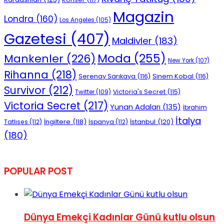
Magazin
Londra
(160)
Los Angeles
(105)
Gazetesi
(407)
Maldivler
(183)
Moda
(255)
Mankenler
(226)
New York
(107)
Rihanna
(218)
Serenay Sarıkaya
(116)
Sinem Kobal
(116)
Survivor
(212)
Victoria's Secret
(115)
Twitter
(109)
Victoria Secret
(217)
Yunan Adaları
(135)
İbrahim
İtalya
İngiltere
(118)
İstanbul
(120)
Tatlıses
(112)
İspanya
(112)
(180)
POPULAR POST
Dünya Emekçi Kadınlar Günü kutlu olsun