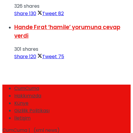
326 shares
Share
130
Tweet
82
Hande Fırat ‘hamile’ yorumuna cevap
verdi
301 shares
Share
120
Tweet
75
CumCuma
Hakkımızda
Künye
Gizlilik Politikası
İletişim
CumCuma | (xml news)