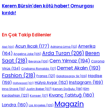
Kerem Bürsin'den kötü haber! Omurgası
kırıldı!
En Çok Takip Edilenler
Acun Ilıcalı
(177)
Amerika
Adriana Lima
(112)
Abd
(100)
Beren
Arda Turan
(206)
(164)
Angelina Jolie
(105)
Saat
(218)
Cem Yılmaz
(194)
Corona
Beyonce
(106)
Demet Akalın
(193)
Virüs
(134)
Cristiano Ronaldo
(117)
Fashion
(218)
Hadise
Fransa
(121)
Galatasaray Sk
(109)
Instagram
(169)
(159)
Hülya Avşar
(152)
Hollywood
(101)
Kenan Doğulu
(118)
Kim
Irina Shayk
(110)
Justin Bieber
(107)
Kıvanç Tatlıtuğ
(180)
Kardashian
(123)
Konser
(117)
Magazin
Londra
(160)
Los Angeles
(105)