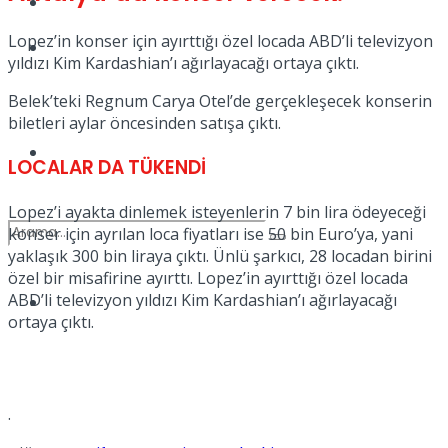
Kadınca
Lopez’in konser için ayırttığı özel locada ABD’li televizyon
Podcast
yıldızı Kim Kardashian’ı ağırlayacağı ortaya çıktı.
Belek’teki Regnum Carya Otel’de gerçekleşecek konserin
biletleri aylar öncesinden satışa çıktı.
Dünya
LOCALAR DA TÜKENDİ
Lopez’i ayakta dinlemek isteyenlerin 7 bin lira ödeyeceği
konser için ayrılan loca fiyatları ise 50 bin Euro’ya, yani
yaklaşık 300 bin liraya çıktı. Ünlü şarkıcı, 28 locadan birini
özel bir misafirine ayırttı. Lopez’in ayırttığı özel locada
ABD’li televizyon yıldızı Kim Kardashian’ı ağırlayacağı
Türkiye
No Result
ortaya çıktı.
View All Result
.