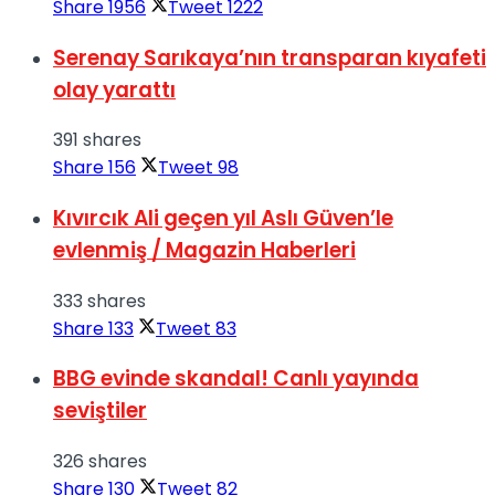
Share
1956
Tweet
1222
Serenay Sarıkaya’nın transparan kıyafeti
olay yarattı
391 shares
Share
156
Tweet
98
Kıvırcık Ali geçen yıl Aslı Güven’le
evlenmiş / Magazin Haberleri
333 shares
Share
133
Tweet
83
BBG evinde skandal! Canlı yayında
seviştiler
326 shares
Share
130
Tweet
82