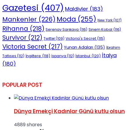
Gazetesi
(407)
Maldivler
(183)
Moda
(255)
Mankenler
(226)
New York
(107)
Rihanna
(218)
Serenay Sarıkaya
(116)
Sinem Kobal
(116)
Survivor
(212)
Victoria's Secret
(115)
Twitter
(109)
Victoria Secret
(217)
Yunan Adaları
(135)
İbrahim
İtalya
İngiltere
(118)
İstanbul
(120)
Tatlıses
(112)
İspanya
(112)
(180)
POPULAR POST
Dünya Emekçi Kadınlar Günü kutlu olsun
4889 shares