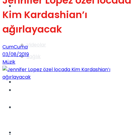
Jennifer Lopez özel locada
Gündem
Kim Kardashian’ı
ağırlayacak
Yaşam
Videolar
CumCuma
03/08/2019
Sağlık
Müzik
TV
Gündem
Kadınca
Dünya