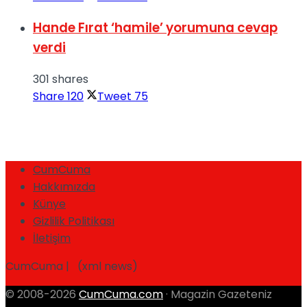
Hande Fırat ‘hamile’ yorumuna cevap
verdi
301 shares
Share
120
Tweet
75
CumCuma
Hakkımızda
Künye
Gizlilik Politikası
İletişim
CumCuma | (xml news)
© 2008-2026
CumCuma.com
· Magazin Gazeteniz