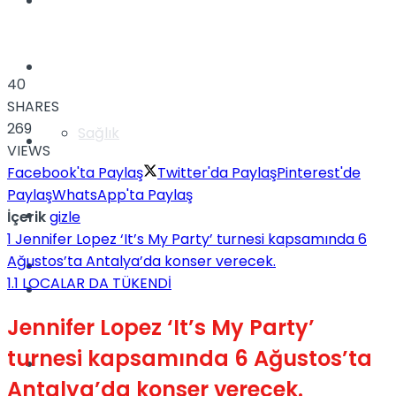
Yaşam
Türkiye
40
SHARES
269
Sağlık
Müzik
VIEWS
Facebook'ta Paylaş
Twitter'da Paylaş
Pinterest'de
Paylaş
WhatsApp'ta Paylaş
Sinema
İçerik
gizle
1
Jennifer Lopez ‘It’s My Party’ turnesi kapsamında 6
Ağustos’ta Antalya’da konser verecek.
TV
1.1
LOCALAR DA TÜKENDİ
Tatil
Jennifer Lopez ‘It’s My Party’
turnesi kapsamında 6 Ağustos’ta
Spor
Antalya’da konser verecek.