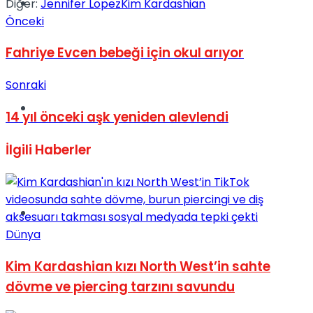
Müzik
Diğer:
Jennifer Lopez
Kim Kardashian
Önceki
Fahriye Evcen bebeği için okul arıyor
Sonraki
Sinema
14 yıl önceki aşk yeniden alevlendi
İlgili
Haberler
Tatil
Dünya
Kim Kardashian kızı North West’in sahte
dövme ve piercing tarzını savundu