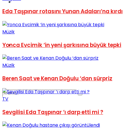
Spor
Eda Taşpınar rotasını Yunan Adaları’na kırdı
Müzik
Yonca Evcimik ‘in yeni şarkısına büyük tepki
Podcast
Müzik
Beren Saat ve Kenan Doğulu ‘dan sürpriz
TV
Sevgilisi Eda Taşpınar ‘ı darp etti mi ?