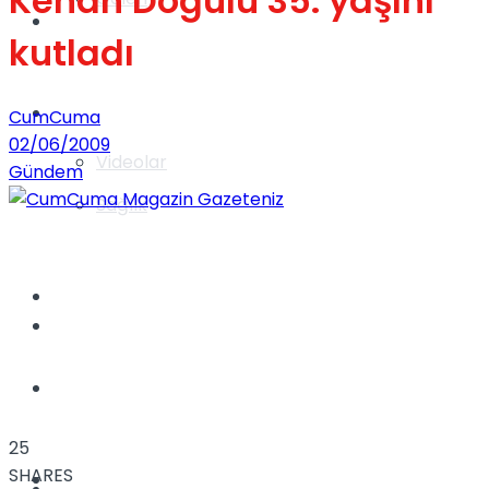
Kenan Doğulu 35. yaşını
Gündem
kutladı
Yaşam
CumCuma
02/06/2009
Videolar
Gündem
Sağlık
TV
Gündem
Kadınca
25
SHARES
Dünya