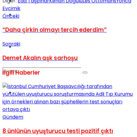
Diğer:
Eda Taşpınar
Kenan Doğulu
Les Ottomans
Yonca
Kadınca
Evcimik
Podcast
Önceki
“Daha çirkin olmayı tercih ederdim”
Sonraki
Dünya
Demet Akalın aşk sarhoşu
İlgili
Haberler
Türkiye
No Result
Gündem
View All Result
8 ünlünün uyuşturucu testi pozitif çıktı