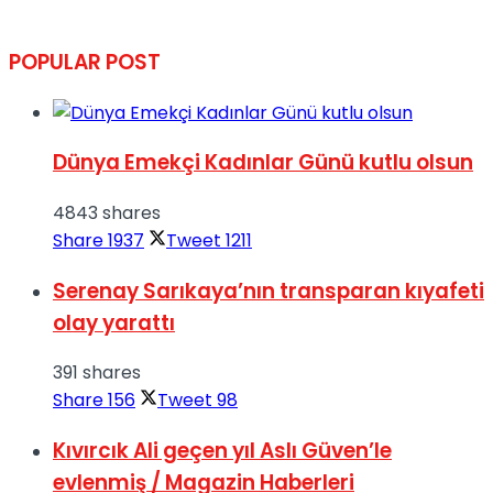
POPULAR POST
Dünya Emekçi Kadınlar Günü kutlu olsun
4843 shares
Share
1937
Tweet
1211
Serenay Sarıkaya’nın transparan kıyafeti
olay yarattı
391 shares
Share
156
Tweet
98
Kıvırcık Ali geçen yıl Aslı Güven’le
evlenmiş / Magazin Haberleri