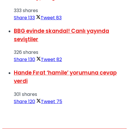
333 shares
Share
133
Tweet
83
BBG evinde skandal! Canlı yayında
seviştiler
326 shares
Share
130
Tweet
82
Hande Fırat ‘hamile’ yorumuna cevap
verdi
301 shares
Share
120
Tweet
75