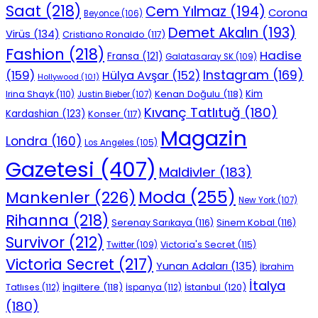
Saat
(218)
Cem Yılmaz
(194)
Corona
Beyonce
(106)
Demet Akalın
(193)
Virüs
(134)
Cristiano Ronaldo
(117)
Fashion
(218)
Hadise
Fransa
(121)
Galatasaray SK
(109)
Instagram
(169)
(159)
Hülya Avşar
(152)
Hollywood
(101)
Kenan Doğulu
(118)
Kim
Irina Shayk
(110)
Justin Bieber
(107)
Kıvanç Tatlıtuğ
(180)
Kardashian
(123)
Konser
(117)
Magazin
Londra
(160)
Los Angeles
(105)
Gazetesi
(407)
Maldivler
(183)
Moda
(255)
Mankenler
(226)
New York
(107)
Rihanna
(218)
Serenay Sarıkaya
(116)
Sinem Kobal
(116)
Survivor
(212)
Victoria's Secret
(115)
Twitter
(109)
Victoria Secret
(217)
Yunan Adaları
(135)
İbrahim
İtalya
İngiltere
(118)
İstanbul
(120)
Tatlıses
(112)
İspanya
(112)
(180)