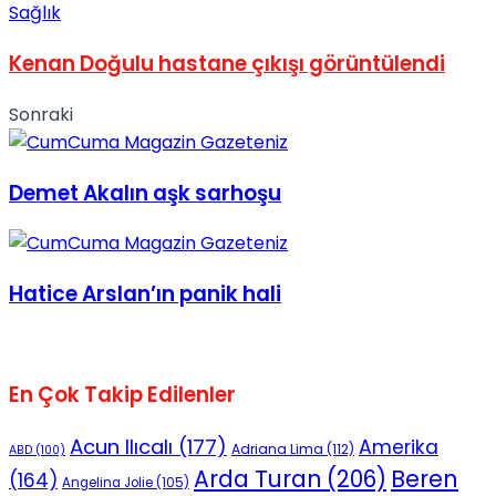
Sağlık
No Result
Kenan Doğulu hastane çıkışı görüntülendi
Sonraki
Demet Akalın aşk sarhoşu
View All Result
Hatice Arslan’ın panik hali
En Çok Takip Edilenler
Acun Ilıcalı
(177)
Amerika
Adriana Lima
(112)
ABD
(100)
Beren
Arda Turan
(206)
(164)
Angelina Jolie
(105)