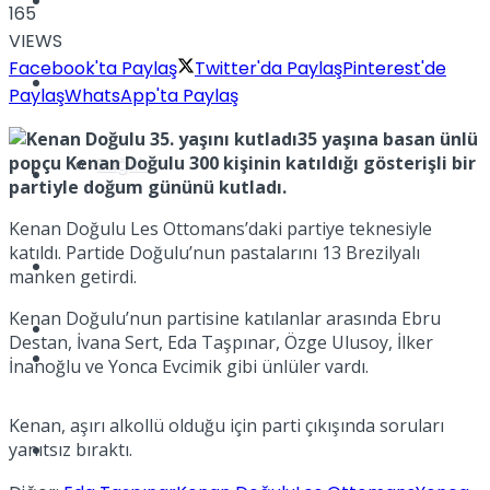
Yaşam
165
VIEWS
Facebook'ta Paylaş
Twitter'da Paylaş
Pinterest'de
Türkiye
Paylaş
WhatsApp'ta Paylaş
35 yaşına basan ünlü
popçu Kenan Doğulu 300 kişinin katıldığı gösterişli bir
Sağlık
Müzik
partiyle doğum gününü kutladı.
Kenan Doğulu Les Ottomans’daki partiye teknesiyle
katıldı. Partide Doğulu’nun pastalarını 13 Brezilyalı
Sinema
manken getirdi.
Kenan Doğulu’nun partisine katılanlar arasında Ebru
TV
Destan, İvana Sert, Eda Taşpınar, Özge Ulusoy, İlker
Tatil
İnanoğlu ve Yonca Evcimik gibi ünlüler vardı.
Kenan, aşırı alkollü olduğu için parti çıkışında soruları
yanıtsız bıraktı.
Spor