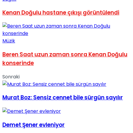
No Result
Kenan Doğulu hastane çıkışı görüntülendi
Müzik
View All Result
Beren Saat uzun zaman sonra Kenan Doğulu
konserinde
Sonraki
Murat Boz: Sensiz cennet bile sürgün sayılır
Demet Şener evleniyor