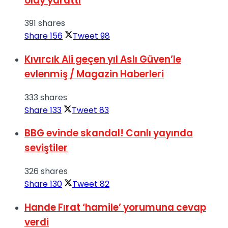
olay yarattı
391 shares
Share
156
Tweet
98
Kıvırcık Ali geçen yıl Aslı Güven’le
evlenmiş / Magazin Haberleri
333 shares
Share
133
Tweet
83
BBG evinde skandal! Canlı yayında
seviştiler
326 shares
Share
130
Tweet
82
Hande Fırat ‘hamile’ yorumuna cevap
verdi