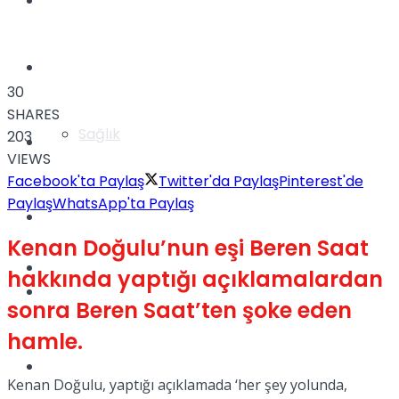
Yaşam
Türkiye
30
SHARES
Sağlık
203
Müzik
VIEWS
Facebook'ta Paylaş
Twitter'da Paylaş
Pinterest'de
Paylaş
WhatsApp'ta Paylaş
Sinema
Kenan Doğulu’nun eşi Beren Saat
TV
hakkında yaptığı açıklamalardan
Tatil
sonra Beren Saat’ten şoke eden
hamle.
Spor
Kenan Doğulu, yaptığı açıklamada ‘her şey yolunda,