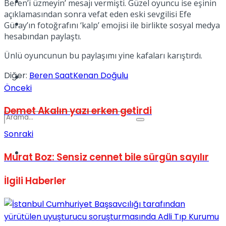
Kadınca
Beren’i üzmeyin’ mesajı vermişti. Güzel oyuncu ise eşinin
açıklamasından sonra vefat eden eski sevgilisi Efe
Podcast
Güray’ın fotoğrafını ‘kalp’ emojisi ile birlikte sosyal medya
hesabından paylaştı.
Ünlü oyuncunun bu paylaşımı yine kafaları karıştırdı.
Diğer:
Beren Saat
Kenan Doğulu
Dünya
Önceki
Demet Akalın yazı erken getirdi
Sonraki
Türkiye
Murat Boz: Sensiz cennet bile sürgün sayılır
No Result
İlgili
Haberler
View All Result