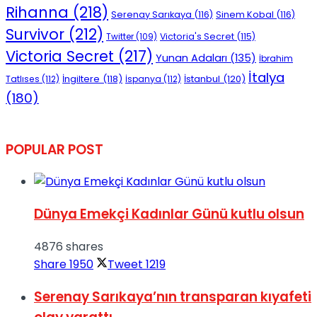
Rihanna
(218)
Serenay Sarıkaya
(116)
Sinem Kobal
(116)
Survivor
(212)
Victoria's Secret
(115)
Twitter
(109)
Victoria Secret
(217)
Yunan Adaları
(135)
İbrahim
İtalya
İngiltere
(118)
İstanbul
(120)
Tatlıses
(112)
İspanya
(112)
(180)
POPULAR POST
Dünya Emekçi Kadınlar Günü kutlu olsun
4876 shares
Share
1950
Tweet
1219
Serenay Sarıkaya’nın transparan kıyafeti