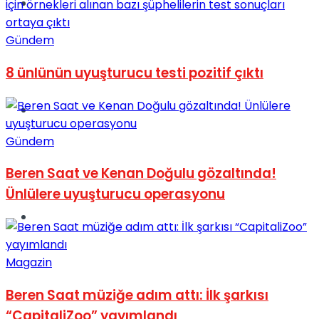
Müzik
Gündem
8 ünlünün uyuşturucu testi pozitif çıktı
Sinema
Gündem
Beren Saat ve Kenan Doğulu gözaltında!
Ünlülere uyuşturucu operasyonu
Tatil
Magazin
Beren Saat müziğe adım attı: İlk şarkısı
“CapitaliZoo” yayımlandı