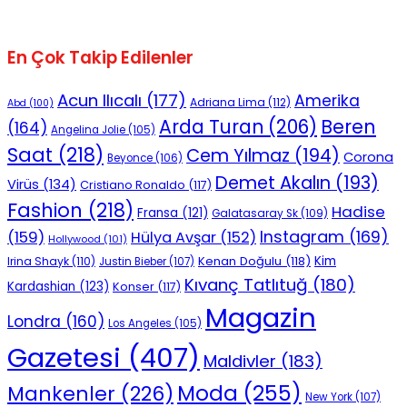
En Çok Takip Edilenler
Acun Ilıcalı
(177)
Amerika
Adriana Lima
(112)
Abd
(100)
Beren
Arda Turan
(206)
(164)
Angelina Jolie
(105)
Saat
(218)
Cem Yılmaz
(194)
Corona
Beyonce
(106)
Demet Akalın
(193)
Virüs
(134)
Cristiano Ronaldo
(117)
Fashion
(218)
Hadise
Fransa
(121)
Galatasaray Sk
(109)
Instagram
(169)
(159)
Hülya Avşar
(152)
Hollywood
(101)
Kenan Doğulu
(118)
Kim
Irina Shayk
(110)
Justin Bieber
(107)
Kıvanç Tatlıtuğ
(180)
Kardashian
(123)
Konser
(117)
Magazin
Londra
(160)
Los Angeles
(105)
Gazetesi
(407)
Maldivler
(183)
Moda
(255)
Mankenler
(226)
New York
(107)