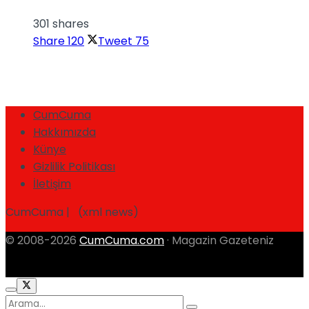
301 shares
Share
120
Tweet
75
CumCuma
Hakkımızda
Künye
Gizlilik Politikası
İletişim
CumCuma | (xml news)
© 2008-2026
CumCuma.com
· Magazin Gazeteniz