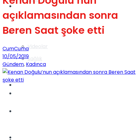
Kenan Doğulu’nun
Gündem
açıklamasından sonra
Beren Saat şoke etti
Yaşam
Videolar
CumCuma
10/05/2019
Sağlık
Gündem
,
Kadınca
TV
Gündem
Kadınca
Dünya