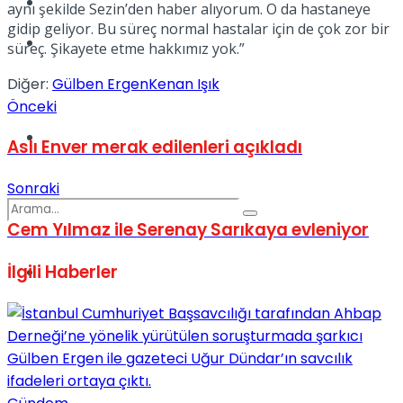
Kadınca
aynı şekilde Sezin’den haber alıyorum. O da hastaneye
gidip geliyor. Bu süreç normal hastalar için de çok zor bir
Podcast
süreç. Şikayete etme hakkımız yok.”
Diğer:
Gülben Ergen
Kenan Işık
Önceki
Dünya
Aslı Enver merak edilenleri açıkladı
Sonraki
Cem Yılmaz ile Serenay Sarıkaya evleniyor
İlgili
Haberler
Türkiye
No Result
View All Result