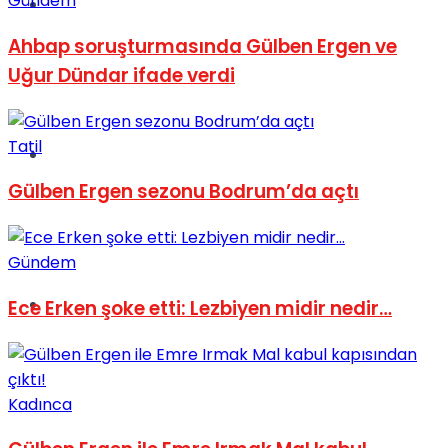
Gündem
Müzik
Ahbap soruşturmasında Gülben Ergen ve
Uğur Dündar ifade verdi
Tatil
Sinema
Gülben Ergen sezonu Bodrum’da açtı
Gündem
Tatil
Ece Erken şoke etti: Lezbiyen midir nedir…
Kadınca