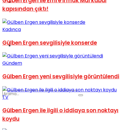
Gülben Ergen ile Emre Irmak Mal kabul
Spor
kapısından çıktı!
Kadınca
Gülben Ergen sevgilisiyle konserde
Podcast
Gündem
Gülben Ergen yeni sevgilisiyle görüntülendi
TV
Gülben Ergen ile ilgili o iddiaya son noktayı
koydu