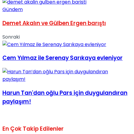
No Result
Gündem
Demet Akalın ve Gülben Ergen barıştı
Sonraki
View All Result
Cem Yılmaz ile Serenay Sarıkaya evleniyor
Harun Tan'dan oğlu Pars için duygulandıran
paylaşım!
En Çok Takip Edilenler