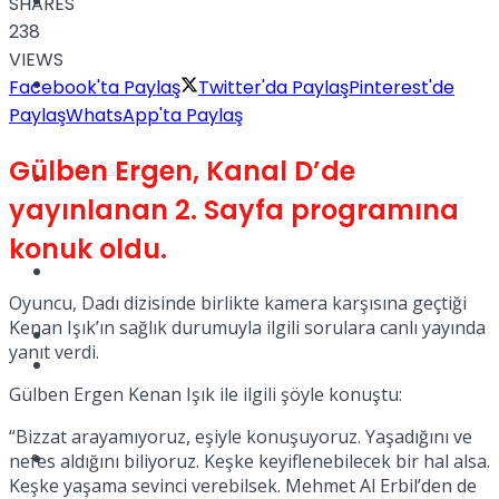
Yaşam
SHARES
238
VIEWS
Türkiye
Facebook'ta Paylaş
Twitter'da Paylaş
Pinterest'de
Paylaş
WhatsApp'ta Paylaş
Gülben Ergen, Kanal D’de
Sağlık
Müzik
yayınlanan 2. Sayfa programına
konuk oldu.
Sinema
Oyuncu, Dadı dizisinde birlikte kamera karşısına geçtiği
Kenan Işık’ın sağlık durumuyla ilgili sorulara canlı yayında
TV
yanıt verdi.
Tatil
Gülben Ergen Kenan Işık ile ilgili şöyle konuştu:
“Bizzat arayamıyoruz, eşiyle konuşuyoruz. Yaşadığını ve
Spor
nefes aldığını biliyoruz. Keşke keyiflenebilecek bir hal alsa.
Keşke yaşama sevinci verebilsek. Mehmet Al Erbil’den de