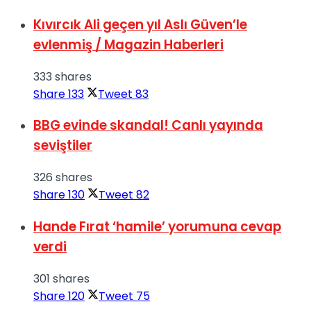
Kıvırcık Ali geçen yıl Aslı Güven’le
evlenmiş / Magazin Haberleri
333 shares
Share
133
Tweet
83
BBG evinde skandal! Canlı yayında
seviştiler
326 shares
Share
130
Tweet
82
Hande Fırat ‘hamile’ yorumuna cevap
verdi
301 shares
Share
120
Tweet
75