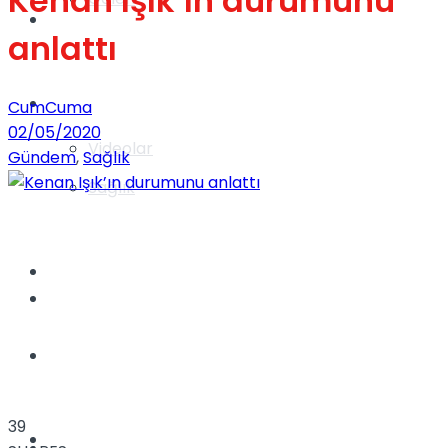
Kenan Işık’ın durumunu
Gündem
anlattı
Yaşam
CumCuma
02/05/2020
Videolar
Gündem
,
Sağlık
Sağlık
TV
Gündem
Kadınca
39
Dünya