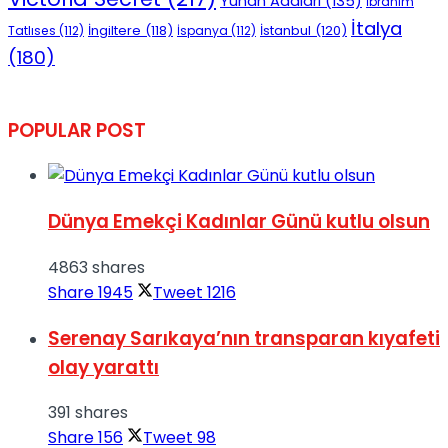
Yunan Adaları
(135)
İbrahim
İtalya
İngiltere
(118)
İstanbul
(120)
Tatlıses
(112)
İspanya
(112)
(180)
POPULAR POST
Dünya Emekçi Kadınlar Günü kutlu olsun
4863 shares
Share
1945
Tweet
1216
Serenay Sarıkaya’nın transparan kıyafeti
olay yarattı
391 shares
Share
156
Tweet
98