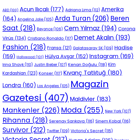
Acun Ilıcalı
(177)
Amerika
Adriana Lima
(112)
ABD
(100)
Beren
Arda Turan
(206)
(164)
Angelina Jolie
(105)
Saat
(218)
Cem Yılmaz
(194)
Corona
Beyonce
(106)
Demet Akalın
(193)
Virüs
(134)
Cristiano Ronaldo
(117)
Fashion
(218)
Hadise
Fransa
(121)
Galatasaray SK
(109)
Instagram
(169)
(159)
Hülya Avşar
(152)
Hollywood
(101)
Kenan Doğulu
(118)
Kim
Irina Shayk
(110)
Justin Bieber
(107)
Kıvanç Tatlıtuğ
(180)
Kardashian
(123)
Konser
(117)
Magazin
Londra
(160)
Los Angeles
(105)
Gazetesi
(407)
Maldivler
(183)
Moda
(255)
Mankenler
(226)
New York
(107)
Rihanna
(218)
Serenay Sarıkaya
(116)
Sinem Kobal
(116)
Survivor
(212)
Victoria's Secret
(115)
Twitter
(109)
Victoria Secret
(217)